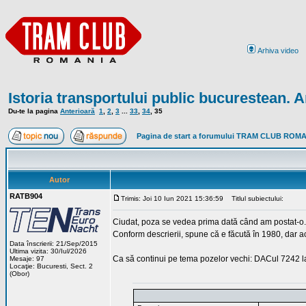
Arhiva video
Istoria transportului public bucurestean. A
Du-te la pagina
Anterioară
1
,
2
,
3
...
33
,
34
,
35
Pagina de start a forumului TRAM CLUB ROM
Autor
RATB904
Trimis: Joi 10 Iun 2021 15:36:59
Titlul subiectului:
Ciudat, poza se vedea prima dată când am postat-o...
Conform descrierii, spune că e făcută în 1980, dar a
Data înscrierii: 21/Sep/2015
Ultima vizita: 30/Iul/2026
Ca să continui pe tema pozelor vechi: DACul 7242 la
Mesaje: 97
Locaţie: Bucuresti, Sect. 2
(Obor)