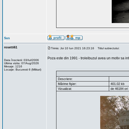
Sus
rosetti61
Trimis: Joi 10 Iun 2021 16:23:16
Titlul subiectului:
Poza este din 1991 - troleibuzul avea un motiv sa int
Data înscrierii: 03/Iul/2006
Ultima vizita: 07/Aug/2026
Mesaje: 1216
Locaţie: Bucuresti 6 (Militari)
Descriere:
Mărime fişier:
401.02 kb
Vizualizat:
de 46184 ori