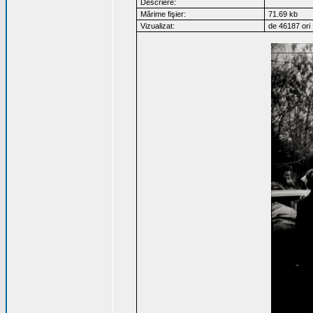
Descriere:
Mărime fişier:
71.69 kb
Vizualizat:
de 46187 ori