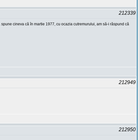
212339
 va spune cineva că în martie 1977, cu ocazia cutremurului, am să-i răspund că
212949
212950