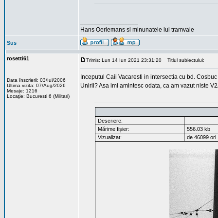
_________________
Hans Oerlemans si minunatele lui tramvaie
Sus
rosetti61
Trimis: Lun 14 Iun 2021 23:31:20
Titlul subiectului:
Inceputul Caii Vacaresti in intersectia cu bd. Cosbuc
Data înscrierii: 03/Iul/2006
Unirii? Asa imi amintesc odata, ca am vazut niste V2
Ultima vizita: 07/Aug/2026
Mesaje: 1216
Locaţie: Bucuresti 6 (Militari)
Descriere:
Mărime fişier:
556.03 kb
Vizualizat:
de 46099 ori