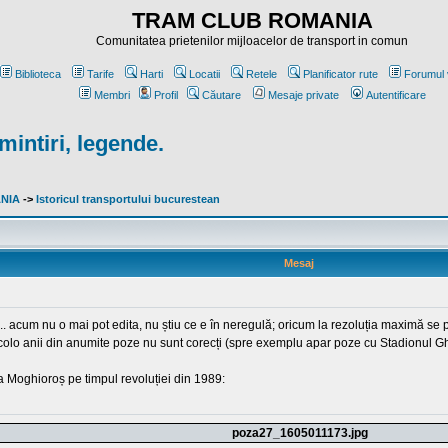
TRAM CLUB ROMANIA
Comunitatea prietenilor mijloacelor de transport in comun
Biblioteca
Tarife
Harti
Locatii
Retele
Planificator rute
Forumul 
Membri
Profil
Căutare
Mesaje private
Autentificare
mintiri, legende.
ANIA
->
Istoricul transportului bucurestean
Mesaj
 acum nu o mai pot edita, nu știu ce e în neregulă; oricum la rezoluția maximă se p
colo anii din anumite poze nu sunt corecți (spre exemplu apar poze cu Stadionul Ghen
 Moghioroș pe timpul revoluției din 1989:
poza27_1605011173.jpg