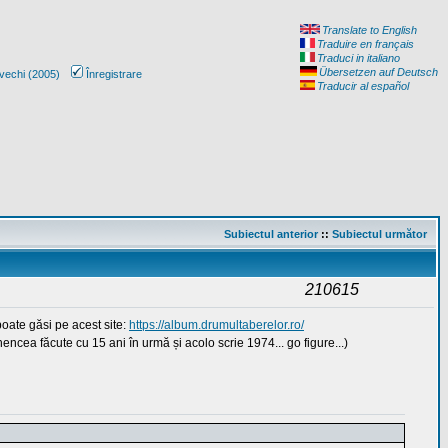
Translate to English
Traduire en français
Traduci in italiano
Übersetzen auf Deutsch
vechi (2005)
Înregistrare
Traducir al español
Subiectul anterior
::
Subiectul următor
210615
oate găsi pe acest site:
https://album.drumultaberelor.ro/
cea făcute cu 15 ani în urmă și acolo scrie 1974... go figure...)