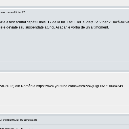
are traseul linia 17
zie a fost scurtat capătul liniei 17 de la bd. Lacul Tei la Piața Sf. Vineri? Dacă-mi
re cele deviate sau suspendate atunci. Așadar, e vorba de un alt moment.
i(1958-2012) din România:https://www.youtube.com/watch?v=vj0igOBAZU0&t=34s
cul transportului bucurestean