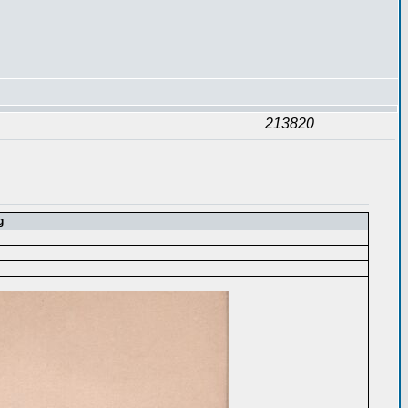
213820
g