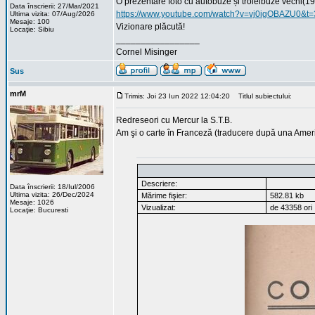
O prezentare foto cu autobuze și troleibuze vechi(
Data înscrierii: 27/Mar/2021
https://www.youtube.com/watch?v=vj0igOBAZU0&t=
Ultima vizita: 07/Aug/2026
Mesaje: 100
Vizionare plăcută!
Locaţie: Sibiu
_________________
Cornel Misinger
Sus
mrM
Trimis: Joi 23 Iun 2022 12:04:20
Titlul subiectului:
Redreseori cu Mercur la S.T.B.
Am şi o carte în Franceză (traducere după una Amer
Descriere:
Data înscrierii: 18/Iul/2006
Ultima vizita: 26/Dec/2024
Mărime fişier:
582.81 kb
Mesaje: 1026
Vizualizat:
de 43358 ori
Locaţie: Bucuresti