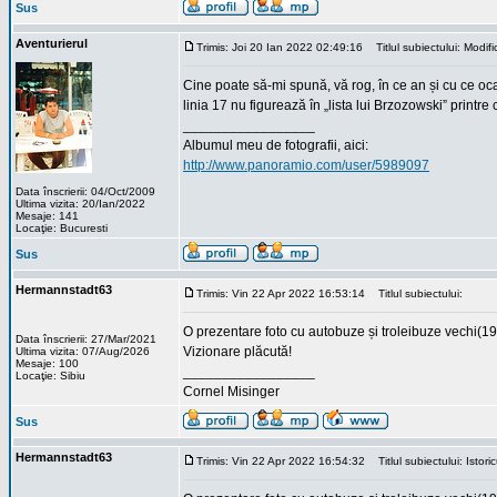
Sus
Aventurierul
Trimis: Joi 20 Ian 2022 02:49:16
Titlul subiectului: Modific
Cine poate să-mi spună, vă rog, în ce an și cu ce oca
linia 17 nu figurează în „lista lui Brzozowski” print
_________________
Albumul meu de fotografii, aici:
http://www.panoramio.com/user/5989097
Data înscrierii: 04/Oct/2009
Ultima vizita: 20/Ian/2022
Mesaje: 141
Locaţie: Bucuresti
Sus
Hermannstadt63
Trimis: Vin 22 Apr 2022 16:53:14
Titlul subiectului:
O prezentare foto cu autobuze și troleibuze vech
Data înscrierii: 27/Mar/2021
Vizionare plăcută!
Ultima vizita: 07/Aug/2026
Mesaje: 100
_________________
Locaţie: Sibiu
Cornel Misinger
Sus
Hermannstadt63
Trimis: Vin 22 Apr 2022 16:54:32
Titlul subiectului: Istori