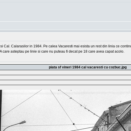
 si Cal. Calarasilor in 1984. Pe calea Vacaresti mai esista un rest din linia ce cont
A care asteptau pe linie si care nu puteau fi decat pe 18 care avea capat acolo.
piata sf vineri 1984 cal vacaresti cu cozbuc.jpg