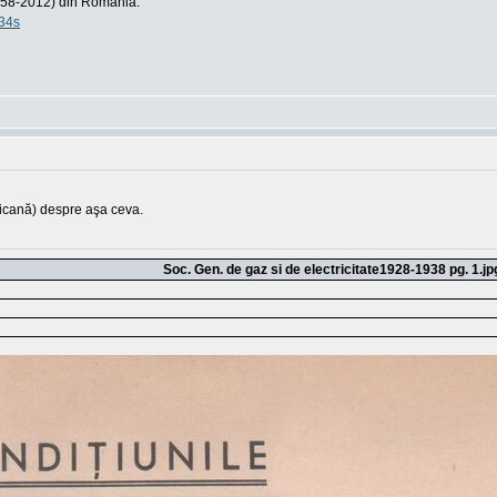
1958-2012) din România:
34s
icană) despre aşa ceva.
Soc. Gen. de gaz si de electricitate1928-1938 pg. 1.jp