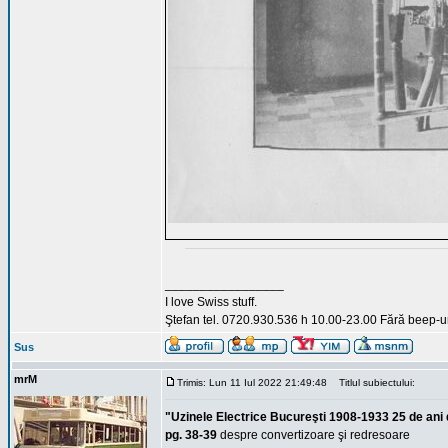
_________________
I love Swiss stuff.
Ştefan tel. 0720.930.536 h 10.00-23.00 Fără beep-ur
Sus
mrM
Trimis: Lun 11 Iul 2022 21:49:48
Titlul subiectului:
"Uzinele Electrice Bucureşti 1908-1933 25 de ani 
pg. 38-39
despre convertizoare şi redresoare