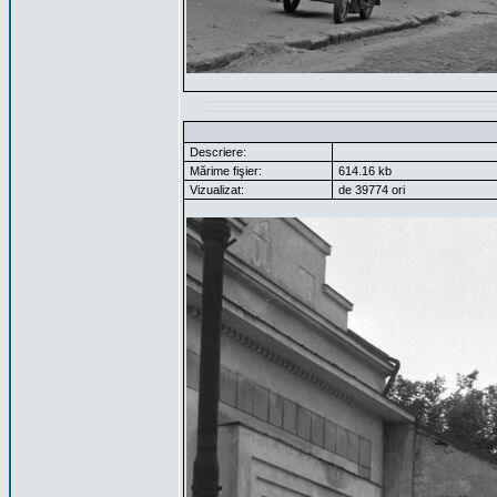
Descriere:
Mărime fişier:
614.16 kb
Vizualizat:
de 39774 ori