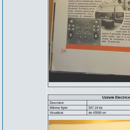
Uzinele Electric
Descriere:
Mărime fişier:
567.19 kb
Vizualizat:
de 43000 ori