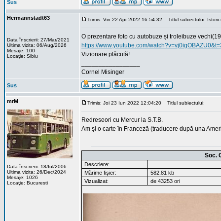
Sus
Hermannstadt63
Trimis: Vin 22 Apr 2022 16:54:32
Titlul subiectului: Istori
O prezentare foto cu autobuze și troleibuze vechi(
Data înscrierii: 27/Mar/2021
https://www.youtube.com/watch?v=vj0igOBAZU0&t=
Ultima vizita: 06/Aug/2026
Mesaje: 100
Vizionare plăcută!
Locaţie: Sibiu
_________________
Cornel Misinger
Sus
mrM
Trimis: Joi 23 Iun 2022 12:04:20
Titlul subiectului:
Redreseori cu Mercur la S.T.B.
Am şi o carte în Franceză (traducere după una Amer
Soc. 
Descriere:
Data înscrierii: 18/Iul/2006
Ultima vizita: 26/Dec/2024
Mărime fişier:
582.81 kb
Mesaje: 1026
Vizualizat:
de 43253 ori
Locaţie: Bucuresti