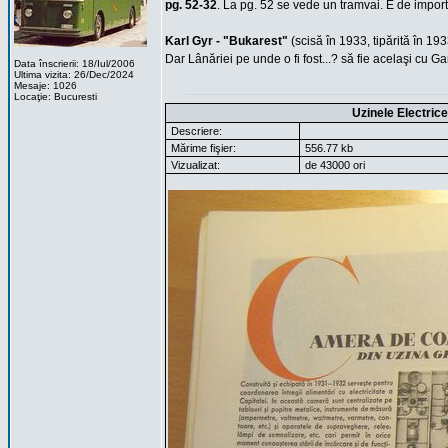
pg. 52-32
. La pg. 52 se vede un tramvai. E de impor
Karl Gyr - "Bukarest"
(scisă în 1933, tipărită în 19
Dar Lânăriei pe unde o fi fost...? să fie acelaşi cu Ga
Data înscrierii: 18/Iul/2006
Ultima vizita: 26/Dec/2024
Mesaje: 1026
Locaţie: Bucuresti
Uzinele Electric
Descriere:
Mărime fişier:
556.77 kb
Vizualizat:
de 43000 ori