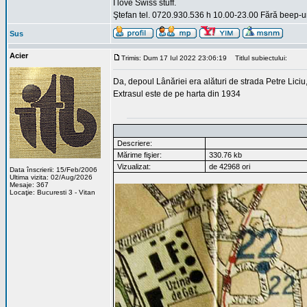
I love Swiss stuff.
Ştefan tel. 0720.930.536 h 10.00-23.00 Fără beep-ur
Sus
Acier
Trimis: Dum 17 Iul 2022 23:06:19
Titlul subiectului:
Da, depoul Lânăriei era alături de strada Petre Liciu,
Extrasul este de pe harta din 1934
Descriere:
Mărime fişier:
330.76 kb
Vizualizat:
de 42968 ori
Data înscrierii: 15/Feb/2006
Ultima vizita: 02/Aug/2026
Mesaje: 367
Locaţie: Bucuresti 3 - Vitan