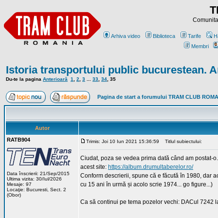
T
Comunitat
Arhiva video
Biblioteca
Tarife
H
Membri
Istoria transportului public bucurestean. A
Du-te la pagina
Anterioară
1
,
2
,
3
...
33
,
34
,
35
Pagina de start a forumului TRAM CLUB ROM
Autor
RATB904
Trimis: Joi 10 Iun 2021 15:36:59
Titlul subiectului:
Ciudat, poza se vedea prima dată când am postat-o...
acest site:
https://album.drumultaberelor.ro/
Data înscrierii: 21/Sep/2015
Conform descrierii, spune că e făcută în 1980, dar 
Ultima vizita: 30/Iul/2026
cu 15 ani în urmă și acolo scrie 1974... go figure...)
Mesaje: 97
Locaţie: Bucuresti, Sect. 2
(Obor)
Ca să continui pe tema pozelor vechi: DACul 7242 la