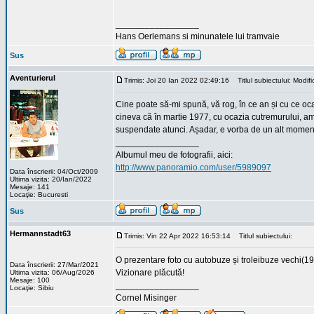
_________________
Hans Oerlemans si minunatele lui tramvaie
Sus
Aventurierul
Trimis: Joi 20 Ian 2022 02:49:16
Titlul subiectului: Modific
Cine poate să-mi spună, vă rog, în ce an și cu ce ocaz
cineva că în martie 1977, cu ocazia cutremurului, am 
suspendate atunci. Așadar, e vorba de un alt momen
_________________
Albumul meu de fotografii, aici:
http://www.panoramio.com/user/5989097
Data înscrierii: 04/Oct/2009
Ultima vizita: 20/Ian/2022
Mesaje: 141
Locaţie: Bucuresti
Sus
Hermannstadt63
Trimis: Vin 22 Apr 2022 16:53:14
Titlul subiectului:
O prezentare foto cu autobuze și troleibuze vech
Data înscrierii: 27/Mar/2021
Vizionare plăcută!
Ultima vizita: 06/Aug/2026
Mesaje: 100
_________________
Locaţie: Sibiu
Cornel Misinger