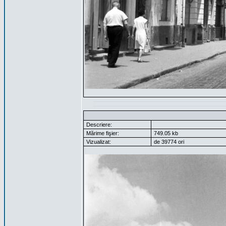
Descriere:
Mărime fişier:
749.05 kb
Vizualizat:
de 39774 ori