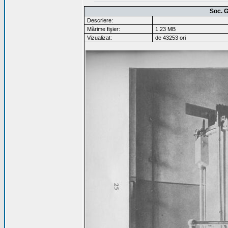
Soc. G
Descriere:
Mărime fişier:
1.23 MB
Vizualizat:
de 43253 ori