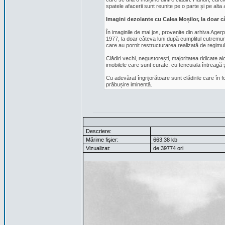
spatele afacerii sunt reunite pe o parte și pe alt
Imagini dezolante cu Calea Moșilor, la doar 
În imaginile de mai jos, provenite din arhiva Agerp
1977, la doar câteva luni după cumplitul cutremur
care au pornit restructurarea realizată de regimul
Clădiri vechi, negustorești, majoritatea ridicate a
imobilele care sunt curate, cu tencuiala întreagă 
Cu adevărat îngrijorătoare sunt clădirile care în f
prăbușire iminentă.
Descriere:
Mărime fişier:
663.38 kb
Vizualizat:
de 39774 ori