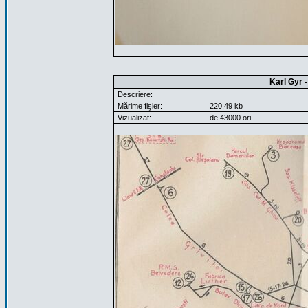
Karl Gyr 
Descriere:
Mărime fişier:
220.49 kb
Vizualizat:
de 43000 ori