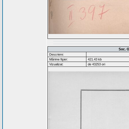
Soc. G
Descriere:
Mărime fişier:
421.43 kb
Vizualizat:
de 43253 ori