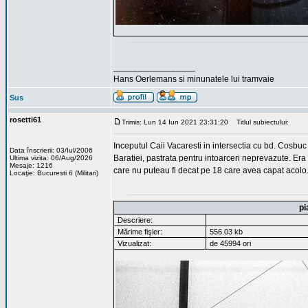
_________________
Hans Oerlemans si minunatele lui tramvaie
Sus
rosetti61
Trimis: Lun 14 Iun 2021 23:31:20
Titlul subiectului:
Inceputul Caii Vacaresti in intersectia cu bd. Cosbuc 
Data înscrierii: 03/Iul/2006
Baratiei, pastrata pentru intoarceri neprevazute. Era
Ultima vizita: 06/Aug/2026
Mesaje: 1216
care nu puteau fi decat pe 18 care avea capat acolo
Locaţie: Bucuresti 6 (Militari)
pi
Descriere:
Mărime fişier:
556.03 kb
Vizualizat:
de 45994 ori