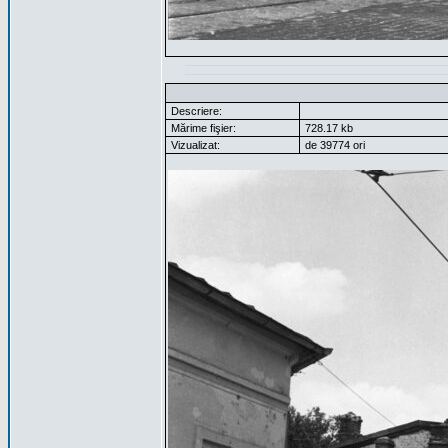
Descriere:
Mărime fişier:
728.17 kb
Vizualizat:
de 39774 ori