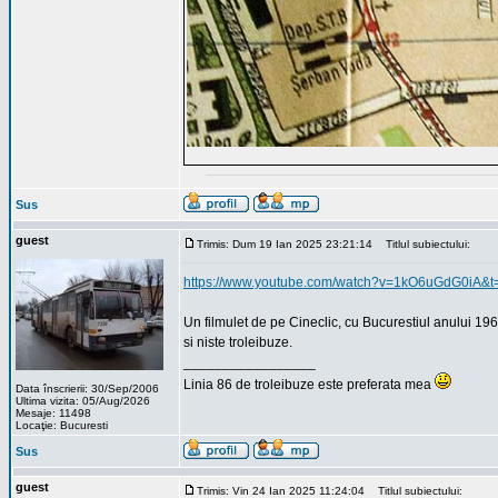
Sus
guest
Trimis: Dum 19 Ian 2025 23:21:14
Titlul subiectului:
https://www.youtube.com/watch?v=1kO6uGdG0iA&t
Un filmulet de pe Cineclic, cu Bucurestiul anului 196
si niste troleibuze.
_________________
Linia 86 de troleibuze este preferata mea
Data înscrierii: 30/Sep/2006
Ultima vizita: 05/Aug/2026
Mesaje: 11498
Locaţie: Bucuresti
Sus
guest
Trimis: Vin 24 Ian 2025 11:24:04
Titlul subiectului: