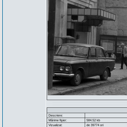
Descriere:
Mărime fişier:
584.52 kb
Vizualizat:
de 39774 ori