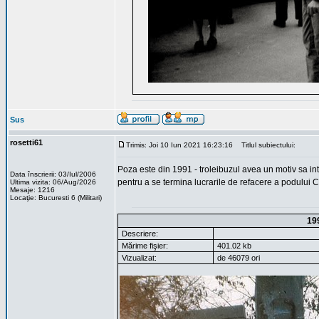
Sus
rosetti61
Trimis: Joi 10 Iun 2021 16:23:16
Titlul subiectului:
Poza este din 1991 - troleibuzul avea un motiv sa into
Data înscrierii: 03/Iul/2006
pentru a se termina lucrarile de refacere a podului C
Ultima vizita: 06/Aug/2026
Mesaje: 1216
Locaţie: Bucuresti 6 (Militari)
19
Descriere:
Mărime fişier:
401.02 kb
Vizualizat:
de 46079 ori