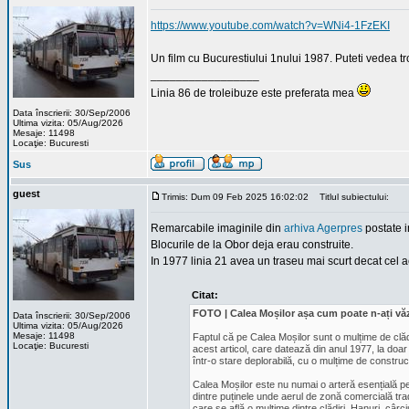
https://www.youtube.com/watch?v=WNi4-1FzEKI
Un film cu Bucurestiului 1nului 1987. Puteti vedea tr
_________________
Linia 86 de troleibuze este preferata mea
Data înscrierii: 30/Sep/2006
Ultima vizita: 05/Aug/2026
Mesaje: 11498
Locaţie: Bucuresti
Sus
guest
Trimis: Dum 09 Feb 2025 16:02:02
Titlul subiectului:
Remarcabile imaginile din
arhiva Agerpres
postate i
Blocurile de la Obor deja erau construite.
In 1977 linia 21 avea un traseu mai scurt decat cel ac
Citat:
FOTO | Calea Moșilor așa cum poate n-ați văz
Data înscrierii: 30/Sep/2006
Ultima vizita: 05/Aug/2026
Mesaje: 11498
Faptul că pe Calea Moșilor sunt o mulțime de clădi
Locaţie: Bucuresti
acest articol, care datează din anul 1977, la doar 
într-o stare deplorabilă, cu o mulțime de construcț
Calea Moșilor este nu numai o arteră esențială pen
dintre puținele unde aerul de zonă comercială tra
care se află o mulțime dintre clădiri. Hanuri, cârc