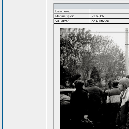
Descriere:
Mărime fişier:
71.69 kb
Vizualizat:
de 46082 ori