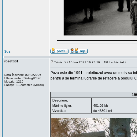
Sus
rosetti61
Trimis: Joi 10 Iun 2021 16:23:16
Titlul subiectului:
Poza este din 1991 - troleibuzul avea un motiv sa into
Data înscrierii: 03/Iul/2006
pentru a se termina lucrarile de refacere a podului C
Ultima vizita: 09/Aug/2026
Mesaje: 1216
Locaţie: Bucuresti 6 (Militari)
19
Descriere:
Mărime fişier:
401.02 kb
Vizualizat:
de 46301 ori