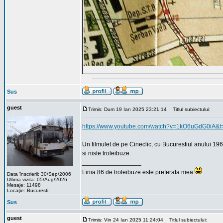
Sus
guest
Trimis: Dum 19 Ian 2025 23:21:14
Titlul subiectului:
https://www.youtube.com/watch?v=1kO6uGdG0iA&t
Un filmulet de pe Cineclic, cu Bucurestiul anului 196
si niste troleibuze.
_________________
Linia 86 de troleibuze este preferata mea
Data înscrierii: 30/Sep/2006
Ultima vizita: 05/Aug/2026
Mesaje: 11498
Locaţie: Bucuresti
Sus
guest
Trimis: Vin 24 Ian 2025 11:24:04
Titlul subiectului: