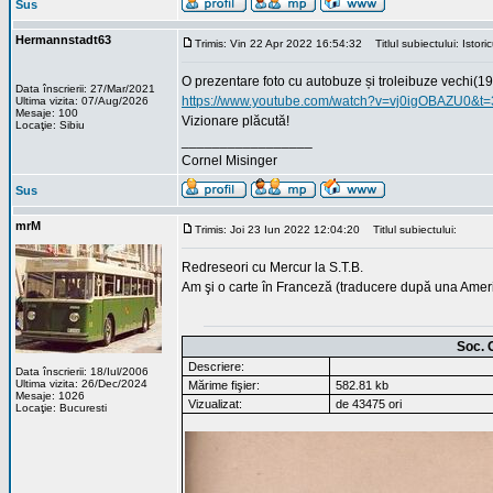
Sus
Hermannstadt63
Trimis: Vin 22 Apr 2022 16:54:32
Titlul subiectului: Istori
O prezentare foto cu autobuze și troleibuze vechi(
Data înscrierii: 27/Mar/2021
https://www.youtube.com/watch?v=vj0igOBAZU0&t=
Ultima vizita: 07/Aug/2026
Mesaje: 100
Vizionare plăcută!
Locaţie: Sibiu
_________________
Cornel Misinger
Sus
mrM
Trimis: Joi 23 Iun 2022 12:04:20
Titlul subiectului:
Redreseori cu Mercur la S.T.B.
Am şi o carte în Franceză (traducere după una Amer
Soc. 
Descriere:
Data înscrierii: 18/Iul/2006
Ultima vizita: 26/Dec/2024
Mărime fişier:
582.81 kb
Mesaje: 1026
Vizualizat:
de 43475 ori
Locaţie: Bucuresti