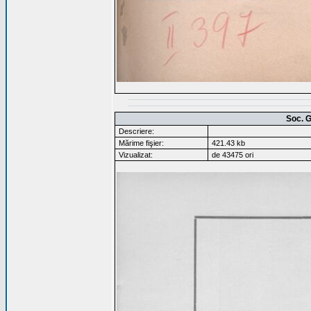
Soc. G
Descriere:
Mărime fişier:
421.43 kb
Vizualizat:
de 43475 ori