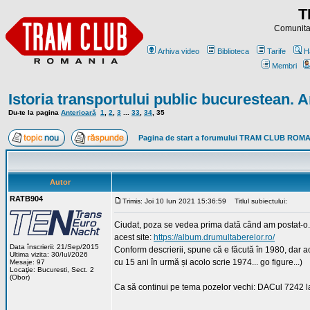
T
Comunitat
Arhiva video
Biblioteca
Tarife
H
Membri
Istoria transportului public bucurestean. A
Du-te la pagina
Anterioară
1
,
2
,
3
...
33
,
34
,
35
Pagina de start a forumului TRAM CLUB ROM
Autor
RATB904
Trimis: Joi 10 Iun 2021 15:36:59
Titlul subiectului:
Ciudat, poza se vedea prima dată când am postat-o...
acest site:
https://album.drumultaberelor.ro/
Data înscrierii: 21/Sep/2015
Conform descrierii, spune că e făcută în 1980, dar 
Ultima vizita: 30/Iul/2026
cu 15 ani în urmă și acolo scrie 1974... go figure...)
Mesaje: 97
Locaţie: Bucuresti, Sect. 2
(Obor)
Ca să continui pe tema pozelor vechi: DACul 7242 la