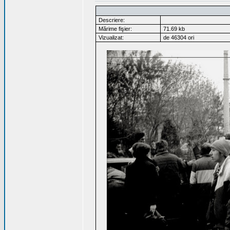
Descriere:
Mărime fişier:
71.69 kb
Vizualizat:
de 46304 ori