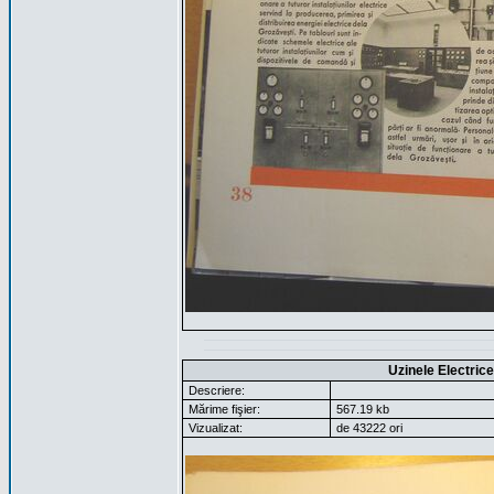
Uzinele Electric
Descriere:
Mărime fişier:
567.19 kb
Vizualizat:
de 43222 ori