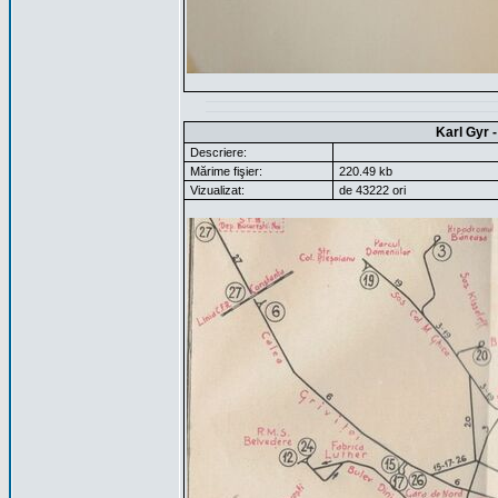
Karl Gyr 
Descriere:
Mărime fişier:
220.49 kb
Vizualizat:
de 43222 ori