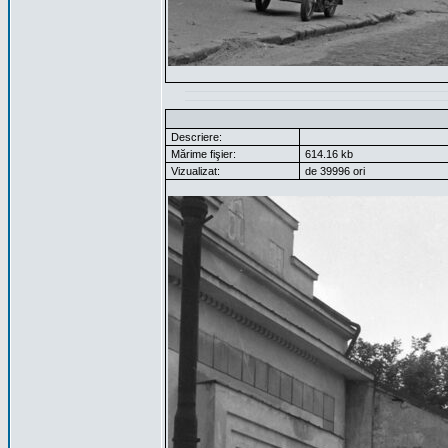
Descriere:
Mărime fişier:
614.16 kb
Vizualizat:
de 39996 ori