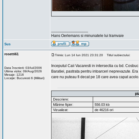
_________________
Hans Oerlemans si minunatele lui tramvaie
Sus
rosetti61
Trimis: Lun 14 Iun 2021 23:31:20
Titlul subiectului:
Inceputul Caii Vacaresti in intersectia cu bd. Cosbuc 
Data înscrierii: 03/Iul/2006
Baratiei, pastrata pentru intoarceri neprevazute. Era
Ultima vizita: 09/Aug/2026
Mesaje: 1216
care nu puteau fi decat pe 18 care avea capat acolo
Locaţie: Bucuresti 6 (Militari)
pi
Descriere:
Mărime fişier:
556.03 kb
Vizualizat:
de 46216 ori