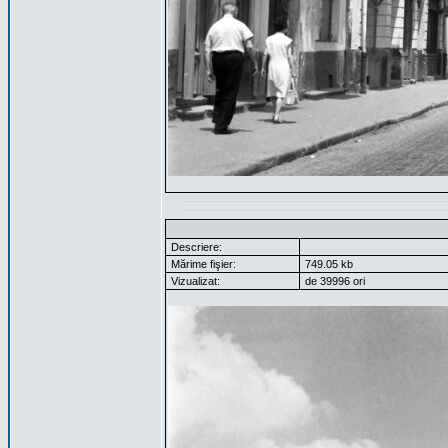
Descriere:
Mărime fişier:
749.05 kb
Vizualizat:
de 39996 ori