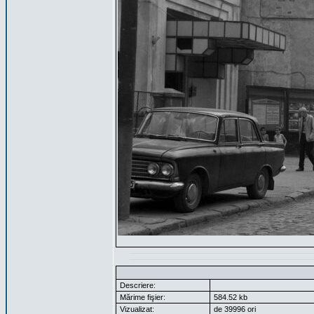
Descriere:
Mărime fişier:
584.52 kb
Vizualizat:
de 39996 ori