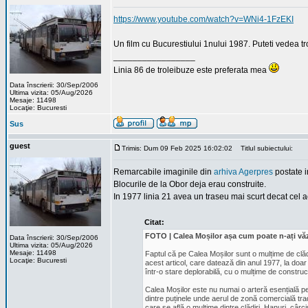
https://www.youtube.com/watch?v=WNi4-1FzEKI
Un film cu Bucurestiului 1nului 1987. Puteti vedea tr
_________________
Linia 86 de troleibuze este preferata mea
Data înscrierii: 30/Sep/2006
Ultima vizita: 05/Aug/2026
Mesaje: 11498
Locaţie: Bucuresti
Sus
guest
Trimis: Dum 09 Feb 2025 16:02:02
Titlul subiectului:
Remarcabile imaginile din
arhiva Agerpres
postate i
Blocurile de la Obor deja erau construite.
In 1977 linia 21 avea un traseu mai scurt decat cel ac
Citat:
FOTO | Calea Moșilor așa cum poate n-ați văz
Data înscrierii: 30/Sep/2006
Ultima vizita: 05/Aug/2026
Mesaje: 11498
Faptul că pe Calea Moșilor sunt o mulțime de clădi
Locaţie: Bucuresti
acest articol, care datează din anul 1977, la doar 
într-o stare deplorabilă, cu o mulțime de construcț
Calea Moșilor este nu numai o arteră esențială pen
dintre puținele unde aerul de zonă comercială tra
care se află o mulțime dintre clădiri. Hanuri, cârc