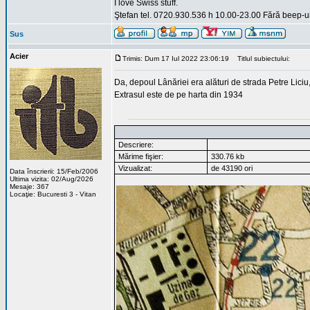
I love Swiss stuff.
Ştefan tel. 0720.930.536 h 10.00-23.00 Fără beep-ur
Sus
Acier
Trimis: Dum 17 Iul 2022 23:06:19
Titlul subiectului:
Da, depoul Lânăriei era alături de strada Petre Liciu,
Extrasul este de pe harta din 1934
Descriere:
Mărime fişier:
330.76 kb
Vizualizat:
de 43190 ori
Data înscrierii: 15/Feb/2006
Ultima vizita: 02/Aug/2026
Mesaje: 367
Locaţie: Bucuresti 3 - Vitan