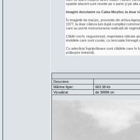
spatele afacerii sunt reunite pe o parte și pe alt
Imagini dezolante cu Calea Moșilor, la doar 
În imaginile de mai jos, provenite din arhiva Agerp
1977, la doar câteva luni după cumplitul cutremur
care au pornit restructurarea realizată de regimul
Clădiri vechi, negustorești, majoritatea ridicate a
imobilele care sunt curate, cu tencuiala întreagă 
Cu adevărat îngrijorătoare sunt clădirile care în f
prăbușire iminentă.
Descriere:
Mărime fişier:
663.38 kb
Vizualizat:
de 39996 ori