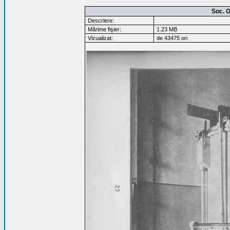
Soc. G
Descriere:
Mărime fişier:
1.23 MB
Vizualizat:
de 43475 ori