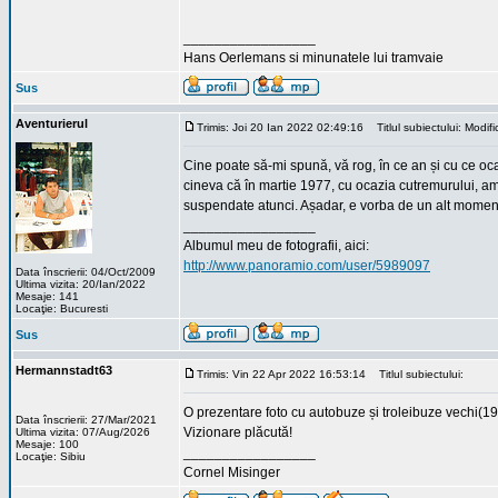
_________________
Hans Oerlemans si minunatele lui tramvaie
Sus
Aventurierul
Trimis: Joi 20 Ian 2022 02:49:16
Titlul subiectului: Modific
Cine poate să-mi spună, vă rog, în ce an și cu ce ocaz
cineva că în martie 1977, cu ocazia cutremurului, am 
suspendate atunci. Așadar, e vorba de un alt momen
_________________
Albumul meu de fotografii, aici:
http://www.panoramio.com/user/5989097
Data înscrierii: 04/Oct/2009
Ultima vizita: 20/Ian/2022
Mesaje: 141
Locaţie: Bucuresti
Sus
Hermannstadt63
Trimis: Vin 22 Apr 2022 16:53:14
Titlul subiectului:
O prezentare foto cu autobuze și troleibuze vech
Data înscrierii: 27/Mar/2021
Vizionare plăcută!
Ultima vizita: 07/Aug/2026
Mesaje: 100
_________________
Locaţie: Sibiu
Cornel Misinger