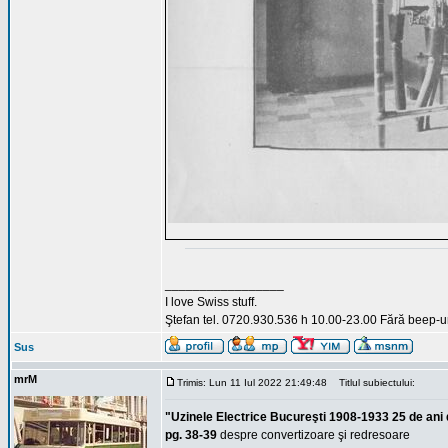
_________________
I love Swiss stuff.
Ştefan tel. 0720.930.536 h 10.00-23.00 Fără beep-ur
Sus
mrM
Trimis: Lun 11 Iul 2022 21:49:48
Titlul subiectului:
"Uzinele Electrice Bucureşti 1908-1933 25 de ani 
pg. 38-39
despre convertizoare şi redresoare