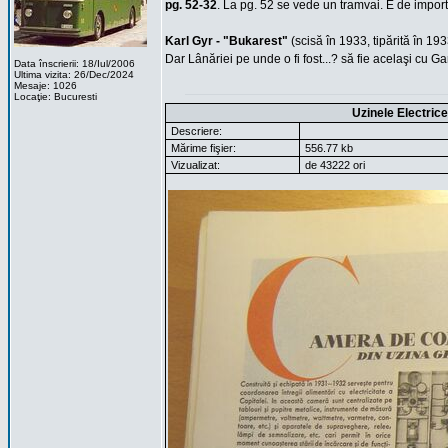
pg. 52-32
. La pg. 52 se vede un tramvai. E de impor
Karl Gyr - "Bukarest"
(scisă în 1933, tipărită în 19
Dar Lânăriei pe unde o fi fost...? să fie acelaşi cu Ga
Data înscrierii: 18/Iul/2006
Ultima vizita: 26/Dec/2024
Mesaje: 1026
Locaţie: Bucuresti
Uzinele Electric
Descriere:
Mărime fişier:
556.77 kb
Vizualizat:
de 43222 ori