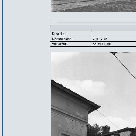
Descriere:
Mărime fişier:
728.17 kb
Vizualizat:
de 39996 ori