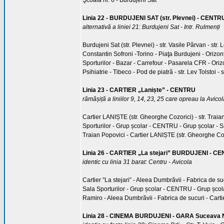
Şcoala nr. 6 - Burdujeni Sat
Linia 22 - BURDUJENI SAT (str. Plevnei) - CENTR
alternativă a liniei 21: Burdujeni Sat - Intr. Rulmenți
Burdujeni Sat (str. Plevnei) - str. Vasile Pârvan - str. 
Constantin Sofroni -Torino - Piaţa Burdujeni - Orizon
Sporturilor - Bazar - Carrefour - Pasarela CFR - Orizon
Psihiatrie - Tibeco - Pod de piatră - str. Lev Tolstoi - 
Linia 23 - CARTIER „Laniște” - CENTRU
rămășiță a liniilor 9, 14, 23, 25 care opreau la Avic
Cartier LANIȘTE (str. Gheorghe Cozorici) - str. Traian 
Sporturilor - Grup școlar - CENTRU - Grup școlar - Sala
Traian Popovici - Cartier LANIȘTE (str. Gheorghe Co
Linia 26 - CARTIER „La stejari” BURDUJENI - C
identic cu linia 31 barat: Centru - Avicola
Cartier ”La stejari” - Aleea Dumbrăvii - Fabrica de su
Sala Sporturilor - Grup școlar - CENTRU - Grup școla
Ramiro - Aleea Dumbrăvii - Fabrica de sucuri - Cartie
Linia 28 - CINEMA BURDUJENI - GARA Suceava 