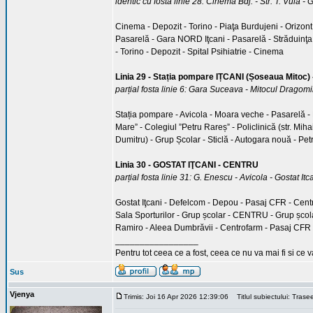
identic cu fosta linie 28: Cinema Bdj. - Str. T. Vuia 
Cinema - Depozit - Torino - Piaţa Burdujeni - Orizont -
Pasarelă - Gara NORD Iţcani - Pasarelă - Străduinţa - 
- Torino - Depozit - Spital Psihiatrie - Cinema
Linia 29 - Stația pompare IȚCANI (Șoseaua Mitoc)
parțial fosta linie 6: Gara Suceava - Mitocul Dragomi
Stația pompare - Avicola - Moara veche - Pasarelă - B
Mare” - Colegiul ”Petru Rareș” - Policlinică (str. Mih
Dumitru) - Grup Școlar - Sticlă - Autogara nouă - Pe
Linia 30 - GOSTAT IŢCANI - CENTRU
parțial fosta linie 31: G. Enescu - Avicola - Gostat Itc
Gostat Iţcani - Defelcom - Depou - Pasaj CFR - Centr
Sala Sporturilor - Grup școlar - CENTRU - Grup școla
Ramiro - Aleea Dumbrăvii - Centrofarm - Pasaj CFR -
_________________
Pentru tot ceea ce a fost, ceea ce nu va mai fi si ce 
Sus
Vjenya
Trimis: Joi 16 Apr 2026 12:39:06
Titlul subiectului: Tras