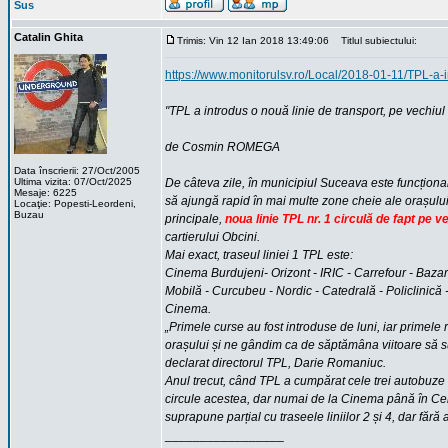
Sus
Catalin Ghita
Trimis: Vin 12 Ian 2018 13:49:06
Titlul subiectului:
https://www.monitorulsv.ro/Local/2018-01-11/TPL-a-i
"TPL a introdus o nouă linie de transport, pe vechiul 
de Cosmin ROMEGA
Data înscrierii: 27/Oct/2005
Ultima vizita: 07/Oct/2025
De câteva zile, în municipiul Suceava este funcțională
Mesaje: 6225
să ajungă rapid în mai multe zone cheie ale orașului, fă
Locaţie: Popesti-Leordeni,
Buzau
principale,
noua linie TPL nr. 1 circulă de fapt pe v
cartierului Obcini.
Mai exact, traseul liniei 1 TPL este:
Cinema Burdujeni- Orizont - IRIC - Carrefour - Bazar -
Mobilă - Curcubeu - Nordic - Catedrală - Policlinică 
Cinema.
„Primele curse au fost introduse de luni, iar primele 
orașului și ne gândim ca de săptămâna viitoare să su
declarat directorul TPL, Darie Romaniuc.
Anul trecut, când TPL a cumpărat cele trei autobuze I
circule acestea, dar numai de la Cinema până în Cent
suprapune parțial cu traseele liniilor 2 și 4, dar fără
_________________