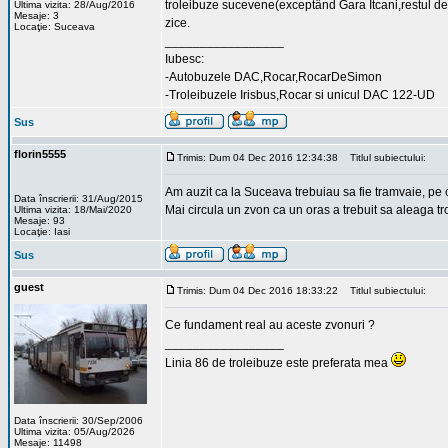
troleibuze sucevene(exceptând Gara Itcani,restul de 
Ultima vizita: 28/Aug/2016
Mesaje: 3
zice.
Locaţie: Suceava
_________________
Iubesc:
-Autobuzele DAC,Rocar,RocarDeSimon
-Troleibuzele Irisbus,Rocar si unicul DAC 122-UD
Sus
florin5555
Trimis: Dum 04 Dec 2016 12:34:38
Titlul subiectului:
Am auzit ca la Suceava trebuiau sa fie tramvaie, pe ce
Data înscrierii: 31/Aug/2015
Mai circula un zvon ca un oras a trebuit sa aleaga tro
Ultima vizita: 18/Mai/2020
Mesaje: 93
Locaţie: Iasi
Sus
guest
Trimis: Dum 04 Dec 2016 18:33:22
Titlul subiectului:
Ce fundament real au aceste zvonuri ?
_________________
Linia 86 de troleibuze este preferata mea
Data înscrierii: 30/Sep/2006
Ultima vizita: 05/Aug/2026
Mesaje: 11498