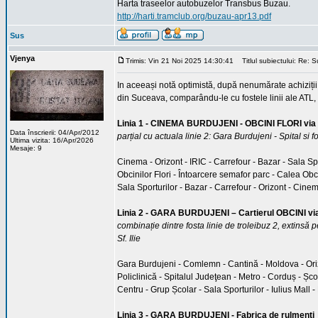
Harta traseelor autobuzelor Transbus Buzau.
http://harti.tramclub.org/buzau-apr13.pdf
Sus
Vjenya
Trimis: Vin 21 Noi 2025 14:30:41
Titlul subiectului: Re: 
In aceeași notă optimistă, după nenumărate achiziții 
din Suceava, comparându-le cu fostele linii ale ATL
Linia 1 - CINEMA BURDUJENI - OBCINI FLORI v
Data înscrierii: 04/Apr/2012
parțial cu actuala linie 2: Gara Burdujeni - Spital si 
Ultima vizita: 16/Apr/2026
Mesaje: 9
Cinema - Orizont - IRIC - Carrefour - Bazar - Sala Sp
Obcinilor Flori - Întoarcere semafor parc - Calea Obci
Sala Sporturilor - Bazar - Carrefour - Orizont - Cine
Linia 2 - GARA BURDUJENI – Cartierul OBCINI vi
combinație dintre fosta linie de troleibuz 2, extinsă 
Sf. Ilie
Gara Burdujeni - Comlemn - Cantină - Moldova - Orizon
Policlinică - Spitalul Judeţean - Metro - Corduș - Șco
Centru - Grup Școlar - Sala Sporturilor - Iulius Mall
Linia 3 - GARA BURDUJENI - Fabrica de rulmenți