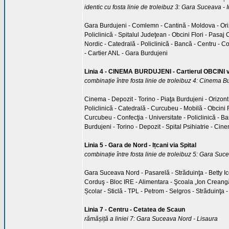
identic cu fosta linie de troleibuz 3: Gara Suceava - 
Gara Burdujeni - Comlemn - Cantină - Moldova - Orizo
Policlinică - Spitalul Judeţean - Obcini Flori - Pas
Nordic - Catedrală - Policlinică - Bancă - Centru - C
- Cartier ANL - Gara Burdujeni
Linia 4 - CINEMA BURDUJENI - Cartierul OBCINI
combinație între fosta linie de troleibuz 4: Cinema Bu
Cinema - Depozit - Torino - Piaţa Burdujeni - Orizont 
Policlinică - Catedrală - Curcubeu - Mobilă - Obcini F
Curcubeu - Confecţia - Universitate - Policlinică - Ban
Burdujeni - Torino - Depozit - Spital Psihiatrie - Cin
Linia 5 - Gara de Nord - Ițcani via Spital
combinație între fosta linie de troleibuz 5: Gara Suce
Gara Suceava Nord - Pasarelă - Străduinţa - Betty Ice 
Corduş - Bloc IRE - Alimentara - Şcoala „Ion Creangă”
Școlar - Sticlă - TPL - Petrom - Selgros - Străduinţa
Linia 7 - Centru - Cetatea de Scaun
rămășiță a liniei 7: Gara Suceava Nord - Lisaura