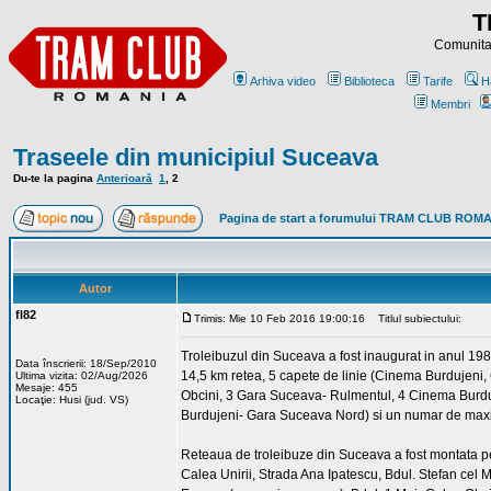
T
Comunitat
Arhiva video
Biblioteca
Tarife
H
Membri
Traseele din municipiul Suceava
Du-te la pagina
Anterioară
1
,
2
Pagina de start a forumului TRAM CLUB ROM
Autor
fl82
Trimis: Mie 10 Feb 2016 19:00:16
Titlul subiectului:
Troleibuzul din Suceava a fost inaugurat in anul 19
Data înscrierii: 18/Sep/2010
14,5 km retea, 5 capete de linie (Cinema Burdujeni,
Ultima vizita: 02/Aug/2026
Mesaje: 455
Obcini, 3 Gara Suceava- Rulmentul, 4 Cinema Burdu
Locaţie: Husi (jud. VS)
Burdujeni- Gara Suceava Nord) si un numar de maxim
Reteaua de troleibuze din Suceava a fost montata pe
Calea Unirii, Strada Ana Ipatescu, Bdul. Stefan cel Ma