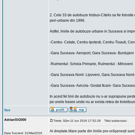
2. Cele 33 de autobuze Irisbus-Citelis sa fie folosite 
peri-urbane din 1996.
Astfel, liniile de autobuze urbane in Suceava si imprej
-Centru- Cetate, Centru-Ipotesti, Centru-Tisauti, Cent
-Gara Suceava- Aeroport, Gara Suceava- Burdujeni 
-Rulmentul- Scheia Primarie, Rulmentul - Mihoveni
-Gara Suceava Nord- Lipoveni, Gara Suceava Nord
-Gara Suceava- Avicola- Gostat Itcani- Gara Sucea
In acest fel linii de autobuze nu s-ar suprapune pest
pe unele trasee unde nu ar exista retea de troleibuz
Sus
AdrianSV2000
Trimis: Sâm 11 Iun 2016 17:52:28
Titlul subiectului:
Ai dreptate.Mare parte din liniile pre-orășenești sun
Data înscrierii: 31/Mai/2016