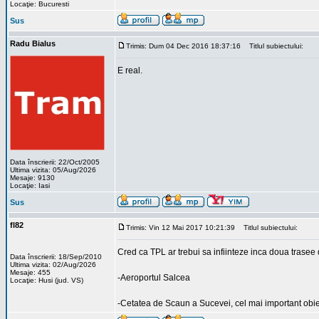
Locaţie: Bucuresti
Sus
Radu Bialus
Trimis: Dum 04 Dec 2016 18:37:16
Titlul subiectului:
E real.
Data înscrierii: 22/Oct/2005
Ultima vizita: 05/Aug/2026
Mesaje: 9130
Locaţie: Iasi
Sus
fl82
Trimis: Vin 12 Mai 2017 10:21:39
Titlul subiectului:
Cred ca TPL ar trebui sa infiinteze inca doua trase
Data înscrierii: 18/Sep/2010
Ultima vizita: 02/Aug/2026
Mesaje: 455
-Aeroportul Salcea
Locaţie: Husi (jud. VS)
-Cetatea de Scaun a Sucevei, cel mai important obiec