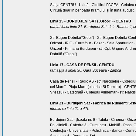
Stația CENTRU - Uzină - Cimitirul PACEA - Cetatea 
Circulă doar in perioada hramului și în luna august.
Linia 15 - BURDUJENI SAT („Gropi”) - CENTRU
parțial fosta linie 21: Burdujeni Sat - Intr. Rulmenți, s
Str. Eugen Dobrilă("Gropi") - Str. Eugen Dobrilă Centru
Orizont - IRIC - Carrefour - Bazar - Sala Sporturilor
Orizont - Primăria Burdujeni - str. Cpt. Grigore Andrei
Dobrilă ("Gropi")
Linia 17 - CASA DE PENSII - CENTRU
rămășiță a liniei 30: Gara Suceava - Zamca
Casa de Pensii - Radio AS - str. Narciselor - Colegiul
cel Mare” - Piața Mare (biserica Sf.Dumitru) - CENTRU
Viteazu) - Catedrală - Colegiul Alimentar - str. Narc
Linia 21 - Burdujeni Sat - Fabrica de Rulmenți Șch
identic cu linia 21 a ATL
Burdujeni Sat - Şcoala nr. 6 - Tabita - Cinema - Orizo
Policlinică - Catedrală - Curcubeu - Mobilă - Pasaj
Confecția - Universitate - Policlinică - Bancă - Centr