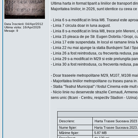
Ultima harta in format tiparit a liniilor de transport 
Majoritatea liniilor, in 2026, sunt identice cu ceea c
- Linia 6 s-a modificat in linia M6. Traseul este apr
Data înscrierii: 04/Apr/2012
- Linia 7 circula doar in luna august.
Ultima vizita: 16/Apr/2026
Mesaje: 9
- Linia 8 s-a modificat in linia M8, trece prin Mereni,
- Linia 15 pleaca de pe Str. Eugen Dobrila / Gropi, cu
- Linia 17 este suspendata. In locul ei ramane linia
- Linia 22 nu mai ajunge la statia Burdujeni Sat / Sp
- Linia 26 a fost reintrodusa, cu frecventa redusa, pa
- Linia 29 s-a modificat in M29 si este prelungita pa
- Linia 30 a fost reintrodusa, cu frecventa redusa, pa
- Doar traseele metropolitane M29, M107, M108 mai 
- Majoritatea liniilor metropolitane cu traseu pana in
- Statia "Teatrul Municipal" / fostul Cinema este mult
- Nicio linie nu deserveste strazile Cernauti, Armene
sens unic (Itcani - Centru, respectiv Stadion - Uzina)
Descriere:
Harta Trasee Suceava 2023
Nume fişier:
Harta Trasee Suceava 2023.
Mărime fişier:
5.87 MB