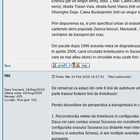
Enescu (pe un singur sens), Bdul. 1 Mai- Calea Obcin
sens), strada Traian Vuia, strada Aurel Vlaicu (intr-
Gheorghe Doja- Calea Burdujenilor (intr-un singur s
Prin dispunerea sa, si prin specificul urban al orasul
cartierele dens populate Zamca-blocuri, Marasesti ,
cerintelor de transport din oras.
Din pacate dupa 1996 aceasta retea se degradeaza c
In aprilie 2006, cand circulatia troleibuzelor in Suce
care se mai aflau atunci in circulatie erau uzate fizic 
Sus
fl82
Trimis: Mie 10 Feb 2016 19:17:51
Titlul subiectului:
De remarcat ca astazi din cele 6 linii de autobuze u
Data înscrierii: 18/Sep/2010
Ultima vizita: 02/Aug/2026
parte traseul fostelor linii de troleibuze!
Mesaje: 455
Locaţie: Husi (jud. VS)
Pentru dezvoltare de perspectiva a transportului in
1. Reconstructia retelei de troleibuze in configuratia
Daca cei care conduc orasul Suceava vor constientiza
configuratia orasului Suceava (cu distante mari intre
Enescu si suburbia Scheia), si are multiple avantaje 
europene.