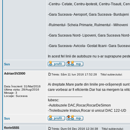
-Centru- Cetate, Centru-Ipotesti, Centru-Tisauti, Cent
-Gara Suceava- Aeroport, Gara Suceava- Burdujeni 
-Rulmentul- Scheia Primarie, Rulmentul - Mihoveni
-Gara Suceava Nord- Lipoveni, Gara Suceava Nord
-Gara Suceava- Avicola- Gostat Itcani- Gara Sucea
In acest fel linii de autobuze nu s-ar suprapune pest
Sus
AdrianSV2000
Trimis: Sâm 11 Iun 2016 17:52:28
Titlul subiectului:
Ai dreptate.Mare parte din liniile pre-orășenești sun
Data înscrierii: 31/Mai/2016
care vorbeai ar fi eficiente.Dar hai sa mergem la vii
Ultima vizita: 28/Aug/2016
Mesaje: 3
_________________
Locaţie: Suceava
Iubesc:
-Autobuzele DAC,Rocar,RocarDeSimon
-Troleibuzele Irisbus,Rocar si unicul DAC 122-UD
Sus
florin5555
Trimis: Dum 04 Dec 2016 12:34:38
Titlul subiectului: