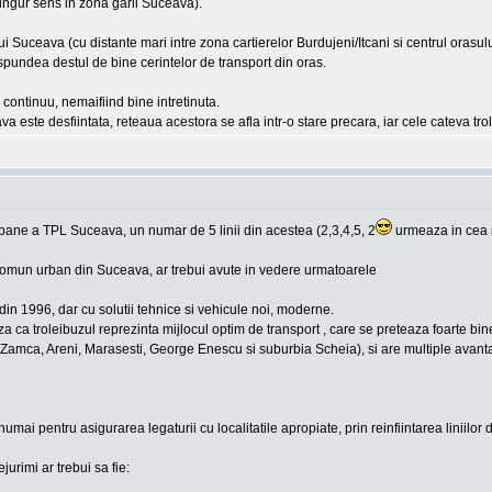
ingur sens in zona garii Suceava).
lui Suceava (cu distante mari intre zona cartierelor Burdujeni/Itcani si centrul ora
spundea destul de bine cerintelor de transport din oras.
ontinuu, nemaifiind bine intretinuta.
ava este desfiintata, reteaua acestora se afla intr-o stare precara, iar cele cateva tr
rbane a TPL Suceava, un numar de 5 linii din acestea (2,3,4,5, 2
urmeaza in cea ma
 comun urban din Suceava, ar trebui avute in vedere urmatoarele
 din 1996, dar cu solutii tehnice si vehicule noi, moderne.
ca troleibuzul reprezinta mijlocul optim de transport , care se preteaza foarte bine
e Zamca, Areni, Marasesti, George Enescu si suburbia Scheia), si are multiple avanta
 numai pentru asigurarea legaturii cu localitatile apropiate, prin reinfiintarea liniil
urimi ar trebui sa fie: