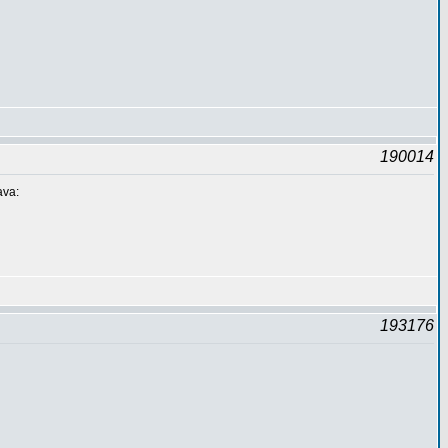
190014
ava:
193176