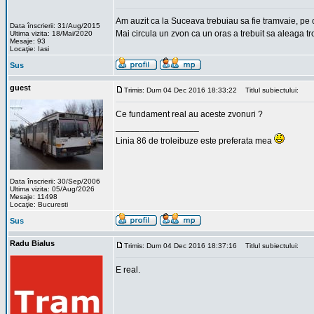
Am auzit ca la Suceava trebuiau sa fie tramvaie, pe ce
Data înscrierii: 31/Aug/2015
Mai circula un zvon ca un oras a trebuit sa aleaga tro
Ultima vizita: 18/Mai/2020
Mesaje: 93
Locaţie: Iasi
Sus
guest
Trimis: Dum 04 Dec 2016 18:33:22
Titlul subiectului:
Ce fundament real au aceste zvonuri ?
_________________
Linia 86 de troleibuze este preferata mea
Data înscrierii: 30/Sep/2006
Ultima vizita: 05/Aug/2026
Mesaje: 11498
Locaţie: Bucuresti
Sus
Radu Bialus
Trimis: Dum 04 Dec 2016 18:37:16
Titlul subiectului:
E real.