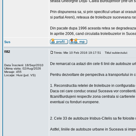
strada Gheorghe Doja- Calea Burdujenilor (intr-un s
Prin dispunerea sa, si prin specificul urban al orasu
si partial Areni), reteaua de troleibuze suceveana ra
Din pacate dupa 1996 aceasta retea se degradeaza c
In aprilie 2006, cand circulatia troleibuzelor in Suce
Sus
fl82
Trimis: Mie 10 Feb 2016 19:17:51
Titlul subiectului:
De remarcat ca astazi din cele 6 linii de autobuze u
Data înscrierii: 18/Sep/2010
Ultima vizita: 02/Aug/2026
Mesaje: 455
Pentru dezvoltare de perspectiva a transportului in
Locaţie: Husi (jud. VS)
1. Reconstructia retelei de troleibuze in configuratia
Daca cei care conduc orasul Suceava vor constientiza 
Itcani/Burdujeni respectiv zona centrala si cartierel
eventual cu fonduri europene.
2. Cele 33 de autobuze Irisbus-Citelis sa fie folosite
Astfel, liniile de autobuze urbane in Suceava si imprej