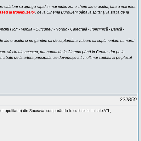
are călătorii să ajungă rapid în mai multe zone cheie ale orașului, fără a mai intra
raseu al troleibuzelor
, de la Cinema Burdujeni până la spital și la stația de la
bcini Flori - Mobilă - Curcubeu - Nordic - Catedrală - Policlinică - Bancă -
cipale ale orașului și ne gândim ca de săptămâna viitoare să suplimentăm numărul
e care să circule acestea, dar numai de la Cinema până în Centru, dar pe la
ai abate de la artera principală, se dovedește a fi mult mai căutată și pe placul
222850
metropolitane) din Suceava, comparându-le cu fostele linii ale ATL,