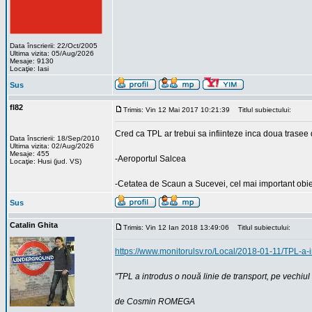
Data înscrierii: 22/Oct/2005
Ultima vizita: 05/Aug/2026
Mesaje: 9130
Locaţie: Iasi
Sus
fl82
Trimis: Vin 12 Mai 2017 10:21:39
Titlul subiectului:
Cred ca TPL ar trebui sa infiinteze inca doua trase
Data înscrierii: 18/Sep/2010
Ultima vizita: 02/Aug/2026
Mesaje: 455
-Aeroportul Salcea
Locaţie: Husi (jud. VS)
-Cetatea de Scaun a Sucevei, cel mai important obiec
Sus
Catalin Ghita
Trimis: Vin 12 Ian 2018 13:49:06
Titlul subiectului:
https://www.monitorulsv.ro/Local/2018-01-11/TPL-a-i
"TPL a introdus o nouă linie de transport, pe vechiul 
de Cosmin ROMEGA