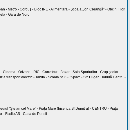
ţean - Metro - Corduş - Bloc IRE - Alimentara - Şcoala „Ion Creangă” - Obcini Flori
arelă - Gara de Nord
c - Cinema - Orizont - IRIC - Carrefour - Bazar - Sala Sporturilor - Grup școlar -
ia transport electric - Tabita - Școala nr. 6 - *Șpac* - Str. Eugen Dobrilă Centru -
Colegiul ”Ștefan cel Mare” - Piața Mare (biserica Sf.Dumitru) - CENTRU - Piața
elor - Radio AS - Casa de Pensii