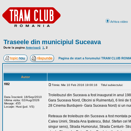
Arhiva video
Traseele din municipiul Suceava
Du-te la pagina
Anterioară
1
,
2
Pagina de start a forumului TRAM CLUB ROM
Autor
fl82
Trimis: Mie 10 Feb 2016 19:00:16
Titlul subiectului:
Troleibuzul din Suceava a fost inaugurat in anul 19
Data înscrierii: 18/Sep/2010
Gara Suceava Nord, Obcini si Rulmentul), 6 linii d
Ultima vizita: 02/Aug/2026
Mesaje: 455
28 Cinema Burdujeni- Gara Suceava Nord) si un num
Locaţie: Husi (jud. VS)
Reteaua de troleibuze din Suceava a fost montata pe
Calea Unirii, Strada Ana Ipatescu, Bdul. Stefan cel M
singur sens), Strada Humorului, Strada Centurii- Str