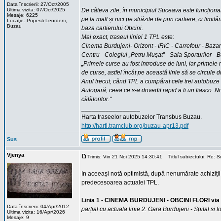
Data înscrierii: 27/Oct/2005
Ultima vizita: 07/Oct/2025
De câteva zile, în municipiul Suceava este funcțională
Mesaje: 6225
pe la mall și nici pe străzile de prin cartiere, ci limit
Locaţie: Popesti-Leordeni,
Buzau
baza cartierului Obcini.
Mai exact, traseul liniei 1 TPL este:
Cinema Burdujeni- Orizont - IRIC - Carrefour - Bazar -
Centru - Colegiul „Petru Muşat” - Sala Sporturilor - 
„Primele curse au fost introduse de luni, iar primel
de curse, astfel încât pe această linie să se circule 
Anul trecut, când TPL a cumpărat cele trei autobuze I
Autogară, ceea ce s-a dovedit rapid a fi un fiasco. No
călătorilor."
_________________
Harta traseelor autobuzelor Transbus Buzau.
http://harti.tramclub.org/buzau-apr13.pdf
Sus
Vjenya
Trimis: Vin 21 Noi 2025 14:30:41
Titlul subiectului: Re: 
In aceeași notă optimistă, după nenumărate achiziții 
predecesoarea actualei TPL.
Linia 1 - CINEMA BURDUJENI - OBCINI FLORI v
Data înscrierii: 04/Apr/2012
parțial cu actuala linie 2: Gara Burdujeni - Spital si 
Ultima vizita: 16/Apr/2026
Mesaje: 9