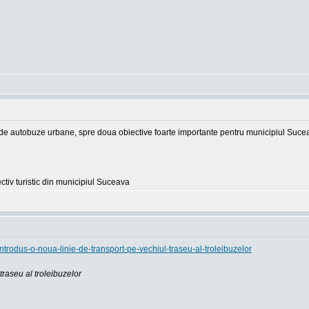
e de autobuze urbane, spre doua obiective foarte importante pentru municipiul Suce
tiv turistic din municipiul Suceava
ntrodus-o-noua-linie-de-transport-pe-vechiul-traseu-al-troleibuzelor
traseu al troleibuzelor