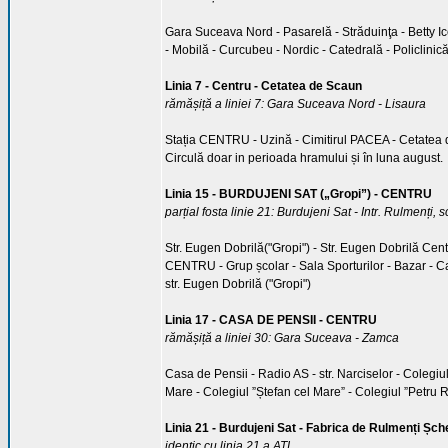
Gara Suceava Nord - Pasarelă - Străduinţa - Betty Ice
- Mobilă - Curcubeu - Nordic - Catedrală - Policlinic
Linia 7 - Centru - Cetatea de Scaun
rămășiță a liniei 7: Gara Suceava Nord - Lisaura
Stația CENTRU - Uzină - Cimitirul PACEA - Cetatea 
Circulă doar in perioada hramului și în luna august.
Linia 15 - BURDUJENI SAT („Gropi”) - CENTRU
parțial fosta linie 21: Burdujeni Sat - Intr. Rulmenți, s
Str. Eugen Dobrilă("Gropi") - Str. Eugen Dobrilă Centru
CENTRU - Grup școlar - Sala Sporturilor - Bazar - Carr
str. Eugen Dobrilă ("Gropi")
Linia 17 - CASA DE PENSII - CENTRU
rămășiță a liniei 30: Gara Suceava - Zamca
Casa de Pensii - Radio AS - str. Narciselor - Colegiul
Mare - Colegiul ”Ștefan cel Mare” - Colegiul ”Petru Ra
Linia 21 - Burdujeni Sat - Fabrica de Rulmenți Șch
identic cu linia 21 a ATL