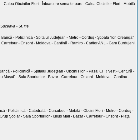
 - Calea Obcinilor Flori - Întoarcere semafor parc - Calea Obcinilor Flori - Mobilă
Suceava - Sf. Ilie
- Bancă - Policlinică - Spitalul Judeţean - Metro - Corduș - Școala ”Ion Creangă”
r - Carrefour - Orizont - Moldova - Cantină - Ramiro - Cartier ANL - Gara Burdujeni
ancă - Policlinică - Spitalul Judeţean - Obcini Flori - Pasaj CFR Vest - Centură -
 Muşat” - Sala Sporturilor - Bazar - Carrefour - Orizont - Moldova - Cantina -
ncă - Policlinică - Catedrală - Curcubeu - Mobilă - Obcini Flori - Metro - Corduş -
rup Școlar - Sala Sporturilor - Iulius Mall - Bazar - Carrefour - Orizont - Piaţa