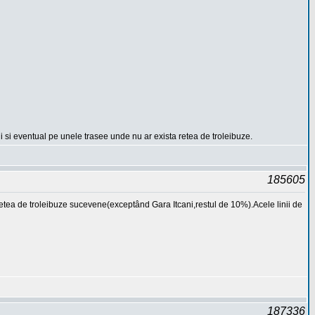
ui si eventual pe unele trasee unde nu ar exista retea de troleibuze.
185605
 retea de troleibuze sucevene(exceptând Gara Itcani,restul de 10%).Acele linii de
187336