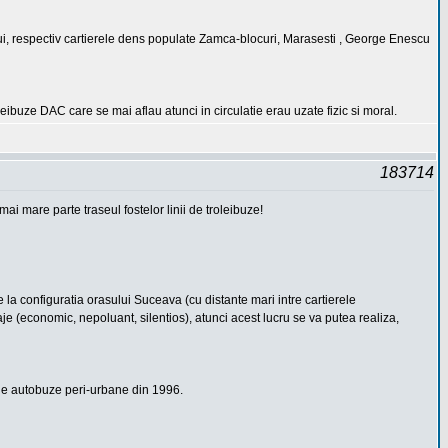
sului, respectiv cartierele dens populate Zamca-blocuri, Marasesti , George Enescu
oleibuze DAC care se mai aflau atunci in circulatie erau uzate fizic si moral.
183714
i mare parte traseul fostelor linii de troleibuze!
 la configuratia orasului Suceava (cu distante mari intre cartierele
je (economic, nepoluant, silentios), atunci acest lucru se va putea realiza,
or de autobuze peri-urbane din 1996.