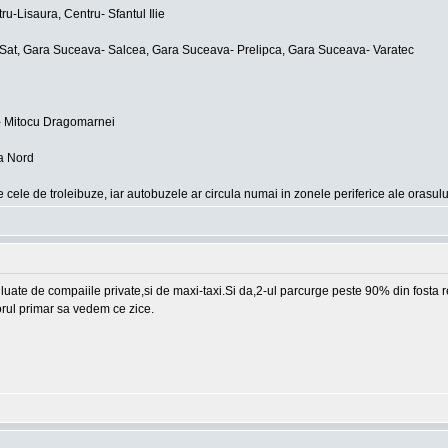
ru-Lisaura, Centru- Sfantul Ilie
Sat, Gara Suceava- Salcea, Gara Suceava- Prelipca, Gara Suceava- Varatec
- Mitocu Dragomarnei
va Nord
e cele de troleibuze, iar autobuzele ar circula numai in zonele periferice ale orasul
t luate de compaiile private,si de maxi-taxi.Si da,2-ul parcurge peste 90% din fosta
torul primar sa vedem ce zice.