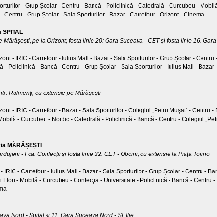
rturilor - Grup Școlar - Centru - Bancă - Policlinică - Catedrală - Curcubeu - Mobilă
 - Centru - Grup Școlar - Sala Sporturilor - Bazar - Carrefour - Orizont - Cinema
a SPITAL
e Mărășești, pe la Orizont; fosta linie 20: Gara Suceava - CET și fosta linie 16: Gara 
t - IRIC - Carrefour - Iulius Mall - Bazar - Sala Sporturilor - Grup Școlar - Centru 
ă - Policlinică - Bancă - Centru - Grup Școlar - Sala Sporturilor - Iulius Mall - Baza
Intr. Rulmenți, cu extensie pe Mărășești
t - IRIC - Carrefour - Bazar - Sala Sporturilor - Colegiul „Petru Muşat” - Centru - B
ilă - Curcubeu - Nordic - Catedrală - Policlinică - Bancă - Centru - Colegiul „Petru
 via MĂRĂȘEȘTI
rdujeni - Fca. Confecții și fosta linie 32: CET - Obcini, cu extensie la Piața Torino
- IRIC - Carrefour - Iulius Mall - Bazar - Sala Sporturilor - Grup Școlar - Centru - Ba
Flori - Mobilă - Curcubeu - Confecţia - Universitate - Policlinică - Bancă - Centru - G
ema
ava Nord - Spital și 11: Gara Suceava Nord - Sf. Ilie