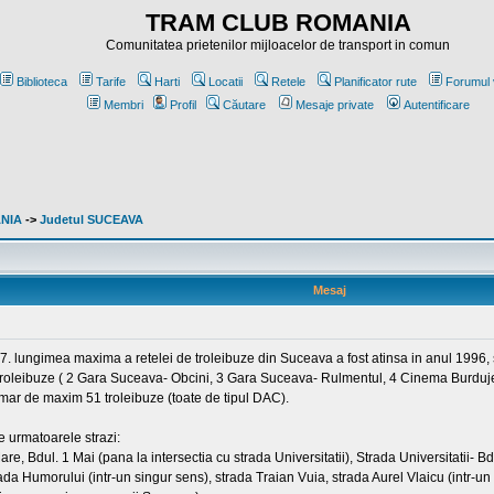
TRAM CLUB ROMANIA
Comunitatea prietenilor mijloacelor de transport in comun
Biblioteca
Tarife
Harti
Locatii
Retele
Planificator rute
Forumul 
Membri
Profil
Căutare
Mesaje private
Autentificare
ANIA
->
Judetul SUCEAVA
Mesaj
87. lungimea maxima a retelei de troleibuze din Suceava a fost atinsa in anul 1996
e troleibuze ( 2 Gara Suceava- Obcini, 3 Gara Suceava- Rulmentul, 4 Cinema Burdu
ar de maxim 51 troleibuze (toate de tipul DAC).
 urmatoarele strazi:
are, Bdul. 1 Mai (pana la intersectia cu strada Universitatii), Strada Universitatii- 
ada Humorului (intr-un singur sens), strada Traian Vuia, strada Aurel Vlaicu (intr-u