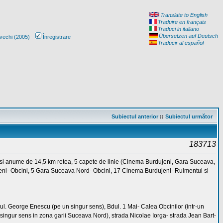
Translate to English
Traduire en français
Traduci in italiano
Übersetzen auf Deutsch
vechi (2005)
Înregistrare
Traducir al español
Subiectul anterior
::
Subiectul următor
183713
, si anume de 14,5 km retea, 5 capete de linie (Cinema Burdujeni, Gara Suceava,
jeni- Obcini, 5 Gara Suceava Nord- Obcini, 17 Cinema Burdujeni- Rulmentul si
Bdul. George Enescu (pe un singur sens), Bdul. 1 Mai- Calea Obcinilor (intr-un
n singur sens in zona garii Suceava Nord), strada Nicolae Iorga- strada Jean Bart-