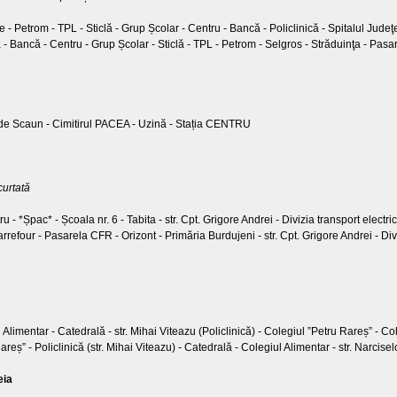
 - Petrom - TPL - Sticlă - Grup Școlar - Centru - Bancă - Policlinică - Spitalul Jude
ă - Bancă - Centru - Grup Școlar - Sticlă - TPL - Petrom - Selgros - Străduinţa - Pas
de Scaun - Cimitirul PACEA - Uzină - Stația CENTRU
curtată
 - *Șpac* - Școala nr. 6 - Tabita - str. Cpt. Grigore Andrei - Divizia transport electri
efour - Pasarela CFR - Orizont - Primăria Burdujeni - str. Cpt. Grigore Andrei - Diviz
 Alimentar - Catedrală - str. Mihai Viteazu (Policlinică) - Colegiul ”Petru Rareș” - 
reș” - Policlinică (str. Mihai Viteazu) - Catedrală - Colegiul Alimentar - str. Narcis
eia