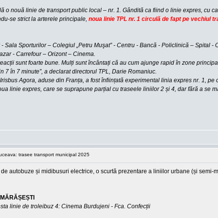
 o nouă linie de transport public local – nr. 1. Gândită ca fiind o linie expres, cu c
ându-se strict la arterele principale,
noua linie TPL nr. 1 circulă de fapt pe vechiul t
 Sala Sporturilor – Colegiul „Petru Muşat” - Centru - Bancă - Policlinică – Spital - O
Bazar - Carrefour – Orizont – Cinema.
e reacții sunt foarte bune. Mulți sunt încântați că au cum ajunge rapid în zone prin
din 7 în 7 minute”, a declarat directorul TPL, Darie Romaniuc.
risbus Agora, aduse din Franța, a fost înființată experimental linia expres nr. 1, p
ua linie expres, care se suprapune parțial cu traseele liniilor 2 și 4, dar fără a se m
Suceava: trasee transport municipal 2025
de autobuze și midibusuri electrice, o scurtă prezentare a liniilor urbane (și semi-
ia MĂRĂȘEȘTI
fosta linie de troleibuz 4: Cinema Burdujeni - Fca. Confecții