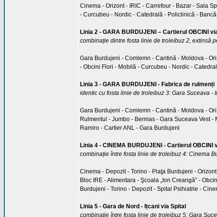
Cinema - Orizont - IRIC - Carrefour - Bazar - Sala Spo
- Curcubeu - Nordic - Catedrală - Policlinică - Bancă
Linia 2 - GARA BURDUJENI – Cartierul OBCINI vi
combinație dintre fosta linie de troleibuz 2, extinsă p
Gara Burdujeni - Comlemn - Cantină - Moldova - Orizon
- Obcini Flori - Mobilă - Curcubeu - Nordic - Catedral
Linia 3 - GARA BURDUJENI - Fabrica de rulmenți
identic cu fosta linie de troleibuz 3: Gara Suceava - 
Gara Burdujeni - Comlemn - Cantină - Moldova - Orizon
Rulmentul - Jumbo - Bermas - Gara Suceava Vest - Mob
Ramiro - Cartier ANL - Gara Burdujeni
Linia 4 - CINEMA BURDUJENI - Cartierul OBCINI
combinație între fosta linie de troleibuz 4: Cinema Bu
Cinema - Depozit - Torino - Piaţa Burdujeni - Orizont 
Bloc IRE - Alimentara - Şcoala „Ion Creangă” - Obcini 
Burdujeni - Torino - Depozit - Spital Psihiatrie - Cin
Linia 5 - Gara de Nord - Ițcani via Spital
combinație între fosta linie de troleibuz 5: Gara Suce