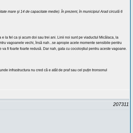
tate mare şi 14 de capacitate medie). În prezent, în municipiul Arad circulă 6
 la fel ca și acum doi sau trei ani. Linii noi sunt pe viaductul Micălaca, la
ză pentru vagoanele vechi, însă nah...se apropie acele momente sensibile pentru
 va fi foarte foarte redusă. Dar nah, gata cu cocoloștiul pentru aceste vagoane.
 unde infrastructura nu cred că e atât de praf sau cel puțin tronsonul
207311