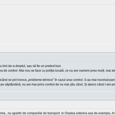
 linii de-a dreptul, sau să fie un pretext bun.
tea de control. Mai nou se face cu poliția locală, ce nu are oameni prea mulți, mai ale
icând se pot invoca „probleme tehnice” în cazul unui control. S-au mai rezolvat parcă î
 pe săptămână, nu am mai prins control de nu mai știu când. Și atunci când l-am prin
ta firma , nu apartin de companiile de transport. In Oradea este/era asa de exemplu. Ar