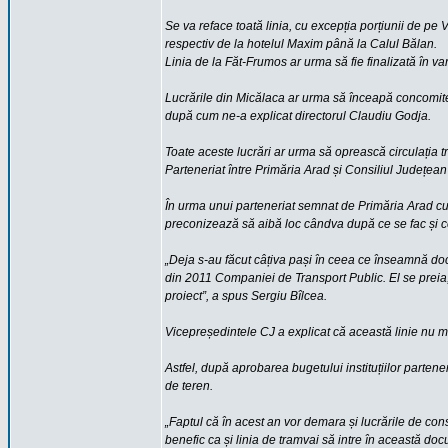
Se va reface toată linia, cu excepția porțiunii de pe
respectiv de la hotelul Maxim până la Calul Bălan.
Linia de la Făt-Frumos ar urma să fie finalizată în va
Lucrările din Micălaca ar urma să înceapă concomitent
după cum ne-a explicat directorul Claudiu Godja.
Toate aceste lucrări ar urma să oprească circulația 
Parteneriat între Primăria Arad și Consiliul Județean
În urma unui parteneriat semnat de Primăria Arad cu
preconizează să aibă loc cândva după ce se fac și cel
„Deja s-au făcut câțiva pași în ceea ce înseamnă docu
din 2011 Companiei de Transport Public. El se preia, d
proiect”, a spus Sergiu Bîlcea.
Vicepreședintele CJ a explicat că această linie nu m
Astfel, după aprobarea bugetului instituțiilor partene
de teren.
„Faptul că în acest an vor demara și lucrările de con
benefic ca și linia de tramvai să intre în această do