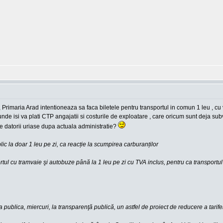
 Primaria Arad intentioneaza sa faca biletele pentru transportul in comun 1 leu , cu 
nde isi va plati CTP angajatii si costurile de exploatare , care oricum sunt deja subv
re datorii uriase dupa actuala administratie?
c la doar 1 leu pe zi, ca reacție la scumpirea carburanților
tul cu tramvaie şi autobuze până la 1 leu pe zi cu TVA inclus, pentru ca transportul
a publica, miercuri, la transparenţă publică, un astfel de proiect de reducere a tarifel