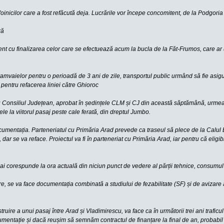
 Voinicilor care a fost refăcută deja. Lucrările vor începe concomitent, de la Podgor
ră
 cu finalizarea celor care se efectuează acum la bucla de la Făt-Frumos, care ar urm
tramvaielor pentru o perioadă de 3 ani de zile, transportul public urmând să fie asi
 pentru refacerea liniei către Ghioroc
 Consiliul Județean, aprobat în ședințele CLM și CJ din această săptămână, urmează 
e la viitorul pasaj peste cale ferată, din dreptul Jumbo.
mentația. Parteneriatul cu Primăria Arad prevede ca traseul să plece de la Calul Băl
ar se va reface. Proiectul va fi în parteneriat cu Primăria Arad, iar pentru că eligibi
ai corespunde la ora actuală din niciun punct de vedere al părții tehnice, consumul 
re, se va face documentația combinată a studiului de fezabilitate (SF) și de avizare 
struire a unui pasaj între Arad și Vladimirescu, va face ca în următorii trei ani tra
cumentație și dacă reușim să semnăm contractul de finanțare la final de an, probabil 