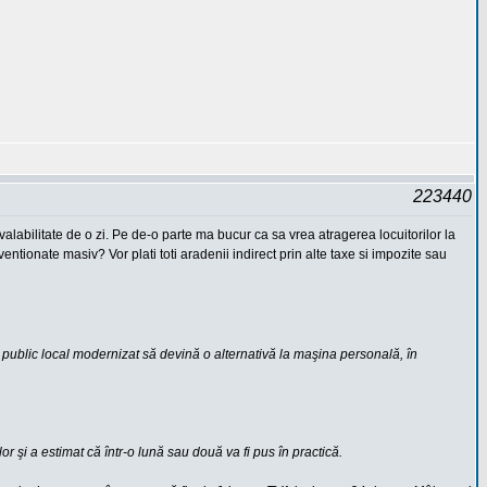
223440
valabilitate de o zi. Pe de-o parte ma bucur ca sa vrea atragerea locuitorilor la
entionate masiv? Vor plati toti aradenii indirect prin alte taxe si impozite sau
 public local modernizat să devină o alternativă la maşina personală, în
or şi a estimat că într-o lună sau două va fi pus în practică.