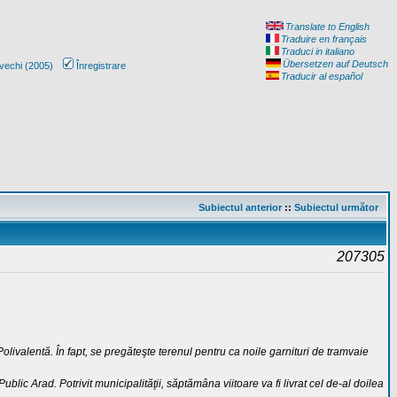
Translate to English
Traduire en français
Traduci in italiano
Übersetzen auf Deutsch
vechi (2005)
Înregistrare
Traducir al español
Subiectul anterior
::
Subiectul următor
207305
olivalentă. În fapt, se pregăteşte terenul pentru ca noile garnituri de tramvaie
ic Arad. Potrivit municipalităţii, săptămâna viitoare va fi livrat cel de-al doilea