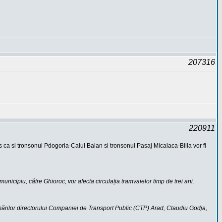
207316
220911
s ca si tronsonul Pdogoria-Calul Balan si tronsonul Pasaj Micalaca-Billa vor fi
nicipiu, către Ghioroc, vor afecta circulația tramvaielor timp de trei ani.
estimărilor directorului Companiei de Transport Public (CTP) Arad, Claudiu Godja,