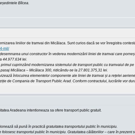
reședintele Bîlcea.
izarea liniilor de tramvai din Micălaca. Sunt curios dacă se vor înregistra contesta
4-mil/
u desemnarea unui constructor în vederea modernizării liniei de tramvai care pornește
la 44.977.634 lei.
i, primul cuprinzând modernizarea sistemului de transport public cu tramvaiul de pe
 – pasaj Micălaca – Micălaca 300, ridicându-se la 27.801.375,31 lei.
s vizează înlocuirea elementelor componente ale liniei de tramvai și a rețelei aerien
iție de Compania de Transport Public Arad. Conform contractului, lucrările vor dur
litatea Aradeana intentioneaza sa ofere transport public gratuit.
ionează să pună în practică gratuitatea transportului public în municipiu.
olosesc transportul public în municipiu. Gratuitatea călătoriilor – care în prezent se 