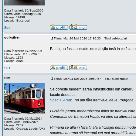
Data înscrierii: 30/Sep/2006
Ultima vizita: 05/Aug/2026
Mesaje: 11498
Locaţie: Bucuresti
Sus
quiksilver
Trimis: Mar 26 Mai 2020 17:36:33
Titlul subiectului:
Ba da, au fost accesate, nu mai știu însă în ce faze s
Data înscrierii: 07/Noi/2005
Ultima vizita: 11/Iun/2026
Mesaje: 1153
Locaţie: Arad
Sus
tcm
Trimis: Mar 04 Mar 2025 19:50:57
Titlul subiectului:
Se doreste modernizarea infrastructurii din cartierul
facute deodata.
Special Arad:
Trei ani fără tramvaie, de la Podgoria,
Lucrările pentru modernizarea liniei de tramvai care 
Compania de Transport Public va oferi ca alternativ
Data înscrierii: 05/Mai/2014
Ultima vizita: 15/Iul/2026
Mesaje: 2269
Primăria se află în faza finală a licitației pentru mo
Locaţie: Oradea; Leeds (UK)
șantierul ar urma să înceapă cel mai probabil în luna i