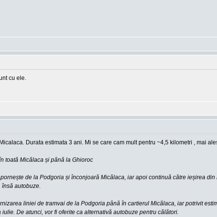
unt cu ele.
 Micalaca. Durata estimata 3 ani. Mi se care cam mult pentru ~4,5 kilometri , mai ale
 în toată Micălaca și până la Ghioroc
pornește de la Podgoria și înconjoară Micălaca, iar apoi continuă către ieșirea din mu
ă însă autobuze.
dernizarea liniei de tramvai de la Podgoria până în cartierul Micălaca, iar potrivit 
ulie. De atunci, vor fi oferite ca alternativă autobuze pentru călători.