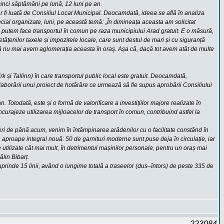
cinci săptămâni pe lună, 12 luni pe an.
ar fi luată de Consiliul Local Municipal. Deocamdată, ideea se află în analiza
ecial organizate, luni, pe această temă: „În dimineața aceasta am solicitat
ă putem face transportul în comun pe raza municipiului Arad gratuit. E o măsură,
etățenilor taxele și impozitele locale, care sunt destul de mari și cu siguranță
și să nu mai avem aglomerația aceasta în oraş. Așa că, dacă tot avem atât de multe
și Tallinn) în care transportul public local este gratuit. Deocamdată,
elaborării unui proiect de hotărâre ce urmează să fie supus aprobării Consiliului
 Totodată, este și o formă de valorificare a investițiilor majore realizate în
încurajeze utilizarea mijloacelor de transport în comun, contribuind astfel la
eșteri de până acum, venim în întâmpinarea arădenilor cu o facilitate constând în
 aproape integral nouă: 50 de garnituri moderne sunt puse deja în circulație, iar
 utilizate cât mai mult, în detrimentul mașinilor personale, pentru un oraș mai
ălin Bibarț.
uprinde 15 linii, având o lungime totală a traseelor (dus–întors) de peste 335 de
223084