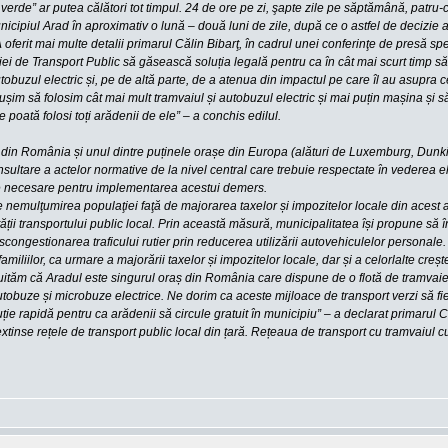
verde” ar putea călători tot timpul. 24 de ore pe zi, şapte zile pe săptămână, patru-
unicipiul Arad în aproximativ o lună – două luni de zile, după ce o astfel de decizie 
oferit mai multe detalii primarul Călin Bibarţ, în cadrul unei conferinţe de presă sp
ei de Transport Public să găsească soluția legală pentru ca în cât mai scurt timp s
utobuzul electric și, pe de altă parte, de a atenua din impactul pe care îl au asupra c
ă reușim să folosim cât mai mult tramvaiul și autobuzul electric și mai puțin mașina 
 poată folosi toți arădenii de ele” – a conchis edilul.
din România și unul dintre puținele orașe din Europa (alături de Luxemburg, Dunkirk 
onsultare a actelor normative de la nivel central care trebuie respectate în vederea 
zele necesare pentru implementarea acestui demers.
 nemulţumirea populaţiei faţă de majorarea taxelor și impozitelor locale din acest an.
tății transportului public local. Prin această măsură, municipalitatea își propune să 
scongestionarea traficului rutier prin reducerea utilizării autovehiculelor personale.
familiilor, ca urmare a majorării taxelor și impozitelor locale, dar și a celorlalte cr
u uităm că Aradul este singurul oraș din România care dispune de o flotă de tramvaie
autobuze și microbuze electrice. Ne dorim ca aceste mijloace de transport verzi să fie
ție rapidă pentru ca arădenii să circule gratuit în municipiu” – a declarat primarul C
tinse rețele de transport public local din țară. Rețeaua de transport cu tramvaiul c