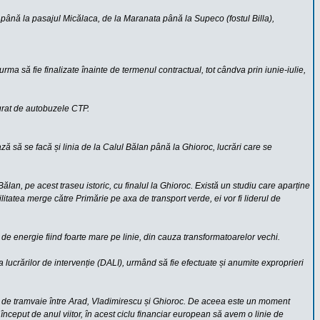
ia până la pasajul Micălaca, de la Maranata până la Supeco (fostul Billa),
a să fie finalizate înainte de termenul contractual, tot cândva prin iunie-iulie,
gurat de autobuzele CTP.
să se facă și linia de la Calul Bălan până la Ghioroc, lucrări care se
an, pe acest traseu istoric, cu finalul la Ghioroc. Există un studiu care aparține
litatea merge către Primărie pe axa de transport verde, ei vor fi liderul de
de energie fiind foarte mare pe linie, din cauza transformatoarelor vechi.
a lucrărilor de intervenție (DALI), urmând să fie efectuate și anumite exproprieri
ficul de tramvaie între Arad, Vladimirescu și Ghioroc. De aceea este un moment
început de anul viitor, în acest ciclu financiar european să avem o linie de