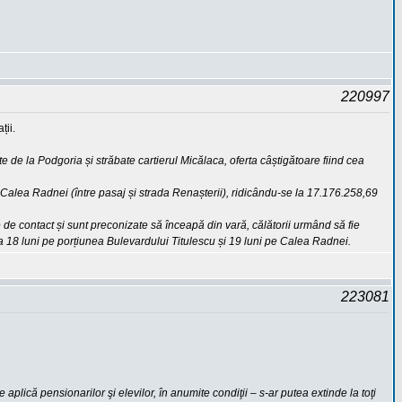
220997
ții.
 de la Podgoria și străbate cartierul Micălaca, oferta câștigătoare fiind cea
 Calea Radnei (între pasaj și strada Renașterii), ridicându-se la 17.176.258,69
e de contact și sunt preconizate să înceapă din vară, călătorii urmând să fie
a 18 luni pe porțiunea Bulevardului Titulescu și 19 luni pe Calea Radnei.
223081
aplică pensionarilor şi elevilor, în anumite condiţii – s-ar putea extinde la toţi