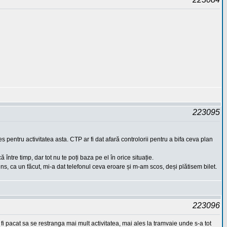
223095
s pentru activitatea asta. CTP ar fi dat afară controlorii pentru a bifa ceva plan
ntre timp, dar tot nu te poți baza pe el în orice situație.
s, ca un făcut, mi-a dat telefonul ceva eroare și m-am scos, deși plătisem bilet.
223096
 fi pacat sa se restranga mai mult activitatea, mai ales la tramvaie unde s-a tot