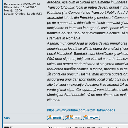
arădenii. Aşa cum ei circulă actualmente în „vinerea 
Data înscrierii: 05/Mai/2014
Transportul public local ar putea deveni gratuit în m
Ultima vizita: 15/Iul/2026
Mesaje: 2269
Primăriei şi a Companiei de Transport Public Arad. A 
Locaţie: Oradea; Leeds (UK)
aparatului tehnic din Primărie și conducerii Compani
pe de o parte, de a folosi cât mai mult tramvaiul și a
mulți dintre ei le resimt în buget. Și astfel poate c
tramvaie noi și autobuze și microbuze electrice, să se
Premieră în România
Aşadar, municipiul Arad ar putea deveni primul oraș 
administrația locală se află în etapa de analiză și c
Local Municipal. Totodată, sunt identificate și avi
Fără doar şi poate, inițiativa vine să contrabalanseze
ultimii ani pentru modernizarea și creșterea atractivi
reducerea poluării chimice și fonice, precum și la de
„În contextul presiunii tot mai mari asupra bugetelor 
asigurarea unui transport public local gratuit. Să n
alte trei sunt în execuție. Acestora li se adaugă 14 
verde și mai sigur. Cu siguranță vom identifica o solu
Municipiul Arad beneficiază de una dintre cele mai ex
kilometri.
_________________
https://www.youtube.com/@tcm_tatra/videos
Sus
guest