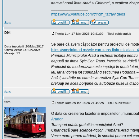
tramvai nouă între Arad și Ghioroc”, a explicat vicep
_________________
https://www.youtube.com/@tcm_tatra/videos
Sus
D94
Trimis: Lun 17 Mar 2025 19:41:09
Titlul subiectului:
Se pare că avem câștigător pentru proiectul de modern
Data înscrierii: 20/Mar/2017
https://specialarad.ro/sylc-con-trans-linia-micalaca-4
Ultima vizita: 16/Iun/2025
Mesaje: 23
Primăria Municipiului Arad a încheiat licitația pentr
depusă de firma Sylc Con Trans. Investiția se ridică 
Proiectul de modernizare este împărțit în două lotur
lei, iar al doilea lot cuprinzând secțiunea Podgoria
Astfel, lucrările pe care le va realiza Sylc Con Tran
preluați pe acea porțiune cu autobuze puse la dispoz
Sus
tcm
Trimis: Dum 25 Ian 2026 21:49:25
Titlul subiectului:
O data cu cresterea taxelor si impozitelor , municipa
Aradon
Transport public gratuit în municipiul Arad?
Chiar dacă pare science-fiction, Primăria Arad intenţ
Veste mare pentru arădeni, în special pentru cei care f