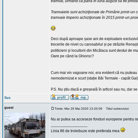
tramvai, urmând ca până în luna august să fie predat
Tramvaiele sunt achiziţionate de Primărie printr-un 
tramvaie Imperio achiziţionate în 2015 printr-un pro
Deci după aproape șase ani de exploatare exclusivă pe 
trecerile de nivel cu carosabilul și pe străzile Renaș
politicieni și locuitorii din Micălaca sunt destul de mu
Oare pe când la Ghioroc?
Cum mai vin vagoane noi, era evident că nu puteau fi t
nemodernizat e scurt (stație Băi Termale - capăt Gai)
P.S. Nu știu dacă e greșeală în articol sau nu, dar se
Sus
guest
Trimis: Mar 26 Mai 2020 13:20:09
Titlul subiectului:
Nu ar putea sa acceseze fonduri europene pentru reab
_________________
Linia 86 de troleibuze este preferata mea