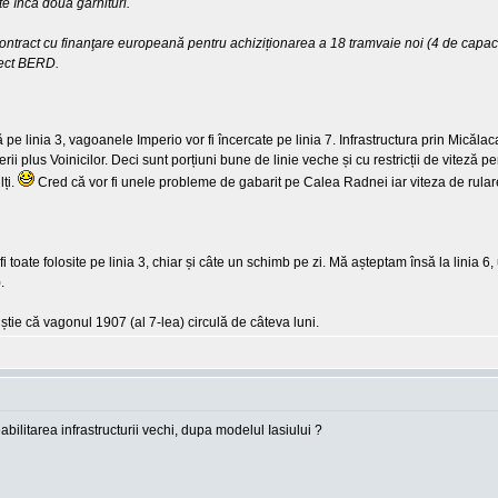
e încă două garnituri.
contract cu finanţare europeană pentru achiziționarea a 18 tramvaie noi (4 de capaci
iect BERD.
linia 3, vagoanele Imperio vor fi încercate pe linia 7. Infrastructura prin Micălaca e
terii plus Voinicilor. Deci sunt porțiuni bune de linie veche și cu restricții de vite
lți.
Cred că vor fi unele probleme de gabarit pe Calea Radnei iar viteza de rulare
oate folosite pe linia 3, chiar și câte un schimb pe zi. Mă așteptam însă la linia 6,
.
 știe că vagonul 1907 (al 7-lea) circulă de câteva luni.
ilitarea infrastructurii vechi, dupa modelul Iasiului ?