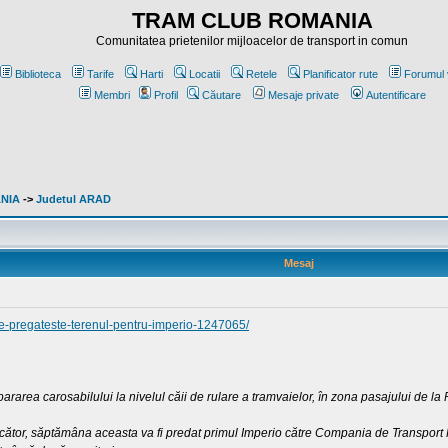
TRAM CLUB ROMANIA
Comunitatea prietenilor mijloacelor de transport in comun
Biblioteca
Tarife
Harti
Locatii
Retele
Planificator rute
Forumul 
Membri
Profil
Căutare
Mesaje private
Autentificare
ANIA
->
Judetul ARAD
Mesaj
/se-pregateste-terenul-pentru-imperio-1247065/
rarea carosabilului la nivelul căii de rulare a tramvaielor, în zona pasajului de la P
ucător, săptămâna aceasta va fi predat primul Imperio către Compania de Transport Publ