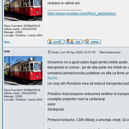
restrans in ultimii ani.
_________________
https://www.youtube.com/@tcm_tatra/videos
Data înscrierii: 05/Mai/2014
Ultima vizita: 15/Iul/2026
Mesaje: 2269
Locaţie: Oradea; Leeds (UK)
Sus
tcm
Trimis: Lun 06 Apr 2026 13:07:52
Titlul subiectului:
Deoarece nu a gasit cadru legal pentru bilete gratis ,
transportul in comun , pe de alta parte ma intreb de u
urmatorul primar/consilu judetean va afla ca firma a
ProTV:
Un oraș din România vrea să reducă transportul publi
Data înscrierii: 05/Mai/2014
Ultima vizita: 15/Iul/2026
Primăria Arad propune reducerea tarifelor la transpor
Mesaje: 2269
condiţiile preţurilor mari la carburanţi.
Locaţie: Oradea; Leeds (UK)
autor
Stirileprotv
Primarul oraşului, Călin Bibarţ, a anunţat, marţi, că v