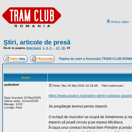
Arhiva video
Ştiri, articole de presă
Du-te la pagina
Anterioară
1
,
2
,
3
...
17
,
18
,
19
Pagina de start a forumului TRAM CLUB ROM
Autor
quiksilver
Trimis: Mar 26 Mai 2020 10:18:48
Titlul subiectului:
https://www.aradon.ro/aradon-stirile-judetului-arad
Data înscrierii: 07/Noi/2005
Ultima vizita: 11/Iun/2026
Mesaje: 1153
Se pregăteşte terenul pentru Imperio
Locaţie: Arad
O echipă de muncitori se ocupă de întreținerea și repa
Imperio să poată circula şi pe traseul Micălaca.
În baza unui contract încheiat între Primărie şi prod