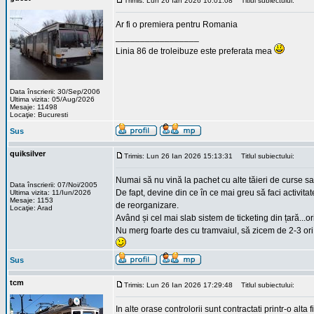
Trimis: Lun 26 Ian 2026 10:01:08
Titlul subiectului:
Ar fi o premiera pentru Romania
_________________
Linia 86 de troleibuze este preferata mea
Data înscrierii: 30/Sep/2006
Ultima vizita: 05/Aug/2026
Mesaje: 11498
Locaţie: Bucuresti
Sus
quiksilver
Trimis: Lun 26 Ian 2026 15:13:31
Titlul subiectului:
Numai să nu vină la pachet cu alte tăieri de curse sau
Data înscrierii: 07/Noi/2005
De fapt, devine din ce în ce mai greu să faci activita
Ultima vizita: 11/Iun/2026
Mesaje: 1153
de reorganizare.
Locaţie: Arad
Având și cel mai slab sistem de ticketing din țară...or
Nu merg foarte des cu tramvaiul, să zicem de 2-3 ori
Sus
tcm
Trimis: Lun 26 Ian 2026 17:29:48
Titlul subiectului:
In alte orase controlorii sunt contractati printr-o al