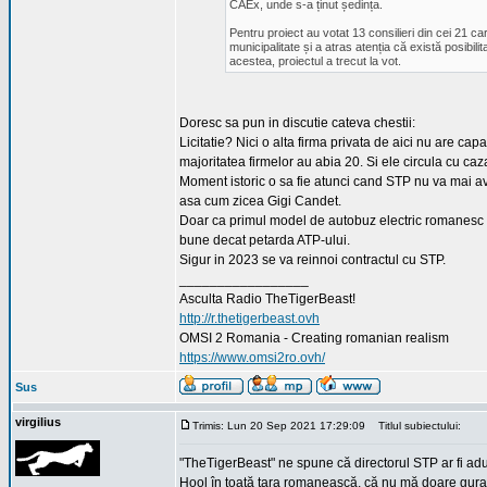
CAEx, unde s-a ținut ședința.
Pentru proiect au votat 13 consilieri din cei 21 car
municipalitate și a atras atenția că există posibil
acestea, proiectul a trecut la vot.
Doresc sa pun in discutie cateva chestii:
Licitatie? Nici o alta firma privata de aici nu are ca
majoritatea firmelor au abia 20. Si ele circula cu ca
Moment istoric o sa fie atunci cand STP nu va mai avea
asa cum zicea Gigi Candet.
Doar ca primul model de autobuz electric romanesc
bune decat petarda ATP-ului.
Sigur in 2023 se va reinnoi contractul cu STP.
_________________
Asculta Radio TheTigerBeast!
http://r.thetigerbeast.ovh
OMSI 2 Romania - Creating romanian realism
https://www.omsi2ro.ovh/
Sus
virgilius
Trimis: Lun 20 Sep 2021 17:29:09
Titlul subiectului:
"TheTigerBeast" ne spune că directorul STP ar fi a
Hool în toată țara romanească, că nu mă doare gura s