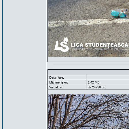
Descriere:
Mărime fişier:
1.42 MB
Vizualizat:
de 24758 ori