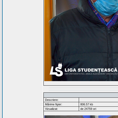
Descriere:
Mărime fişier:
806.57 kb
Vizualizat:
de 24759 ori