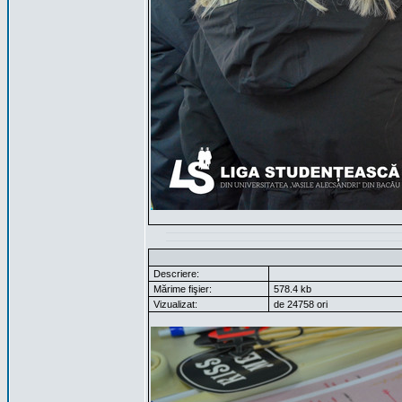
Descriere:
Mărime fişier:
578.4 kb
Vizualizat:
de 24758 ori