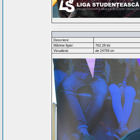
Descriere:
Mărime fişier:
762.28 kb
Vizualizat:
de 24759 ori