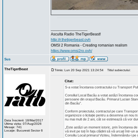
_________________
Asculta Radio TheTigerBeast!
http://r.thetigerbeast.ovh
OMSI 2 Romania - Creating romanian realism
https://www.omsi2ro.ovh/
Sus
TheTigerBeast
Trimis: Lun 20 Sep 2021 13:24:54
Titlul subiectului:
Citat:
S-a votat încetarea contractului cu Transport Pub
Consiliul Local Bacău a votat astăzi încetarea con
persoane din orașul Bacău. Primarul Lucian Stanci
din Bacău”.
Conform proiectului, contractul pe care Transport
organizeze o licitație pentru a desemna un nou tra
nu mai mult de 2 ani, cât se estimează că vor dura
Data înscrierii: 18/Mai/2017
Ultima vizita: 07/Aug/2026
Mesaje: 741
„Este astăzi un moment istoric, prin încetarea d
Locaţie: Bucuresti Sector 6
vă invit pe toți în fața clădirii să vă urcați într-u
Consiliu Local primarul Viziteu, îndemnându-i pe