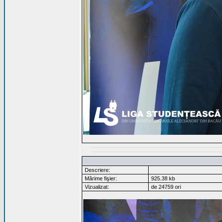
Descriere:
Mărime fişier:
925.38 kb
Vizualizat:
de 24759 ori