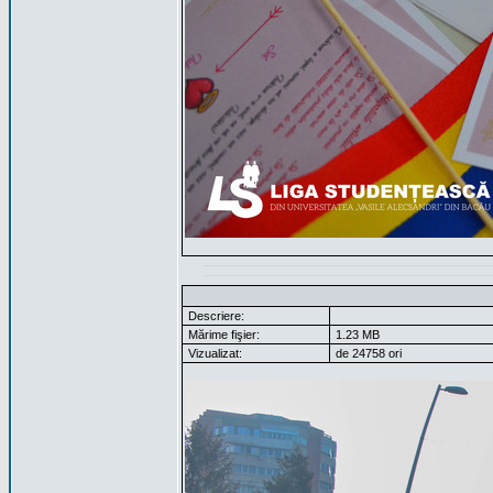
Descriere:
Mărime fişier:
1.23 MB
Vizualizat:
de 24758 ori