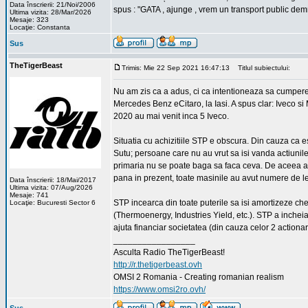
Data înscrierii: 21/Noi/2006
spus : "GATA , ajunge , vrem un transport public demn
Ultima vizita: 28/Mar/2026
Mesaje: 323
Locaţie: Constanta
Sus
TheTigerBeast
Trimis: Mie 22 Sep 2021 16:47:13
Titlul subiectului:
Nu am zis ca a adus, ci ca intentioneaza sa cumpere.
Mercedes Benz eCitaro, la Iasi. A spus clar: Iveco si
2020 au mai venit inca 5 Iveco.
Situatia cu achizitiile STP e obscura. Din cauza ca e
Sutu; persoane care nu au vrut sa isi vanda actiunile
primaria nu se poate baga sa faca ceva. De aceea ach
pana in prezent, toate masinile au avut numere de l
Data înscrierii: 18/Mai/2017
Ultima vizita: 07/Aug/2026
Mesaje: 741
STP incearca din toate puterile sa isi amortizeze che
Locaţie: Bucuresti Sector 6
(Thermoenergy, Industries Yield, etc.). STP a incheiat
ajuta financiar societatea (din cauza celor 2 action
_________________
Asculta Radio TheTigerBeast!
http://r.thetigerbeast.ovh
OMSI 2 Romania - Creating romanian realism
https://www.omsi2ro.ovh/