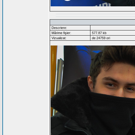
Descriere:
Mărime fişier:
577.87 kb
Vizualizat:
de 24759 ori