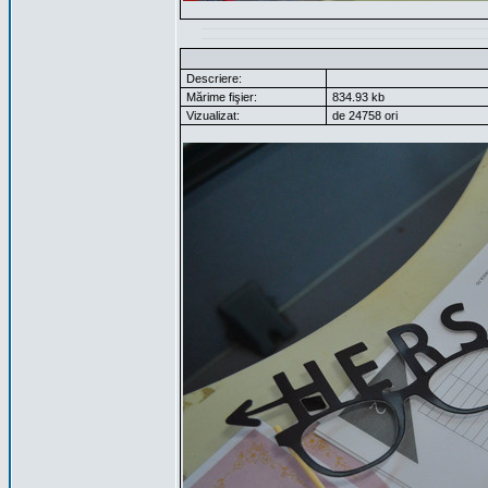
Descriere:
Mărime fişier:
834.93 kb
Vizualizat:
de 24758 ori