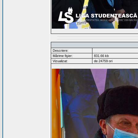
Descriere:
Mărime fişier:
831.66 kb
Vizualizat:
de 24759 ori