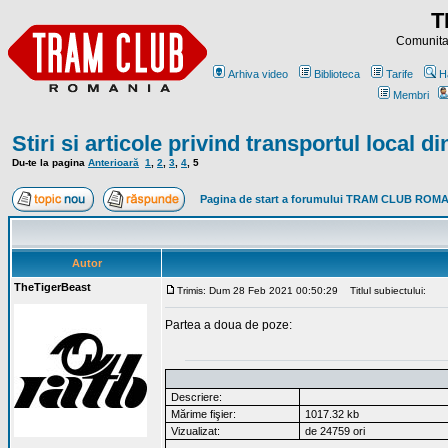
T
Comunitat
Arhiva video
Biblioteca
Tarife
H
Membri
Stiri si articole privind transportul local d
Du-te la pagina
Anterioară
1
,
2
,
3
,
4
,
5
Pagina de start a forumului TRAM CLUB ROM
Autor
TheTigerBeast
Trimis: Dum 28 Feb 2021 00:50:29
Titlul subiectului:
Partea a doua de poze:
Descriere:
Mărime fişier:
1017.32 kb
Vizualizat:
de 24759 ori