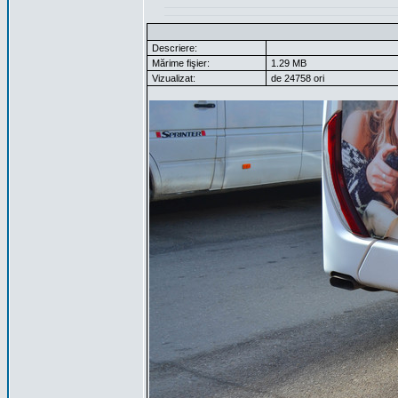
Descriere:
Mărime fişier:
1.29 MB
Vizualizat:
de 24758 ori