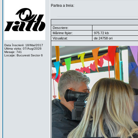
Partea a treia:
Descriere:
Mărime fişier:
975.72 kb
Vizualizat:
de 24758 ori
Data înscrierii: 18/Mai/2017
Ultima vizita: 07/Aug/2026
Mesaje: 741
Locaţie: Bucuresti Sector 6