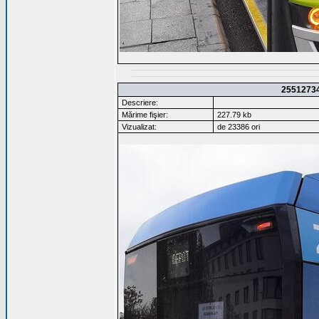
2551273
Descriere:
Mărime fişier:
227.79 kb
Vizualizat:
de 23386 ori