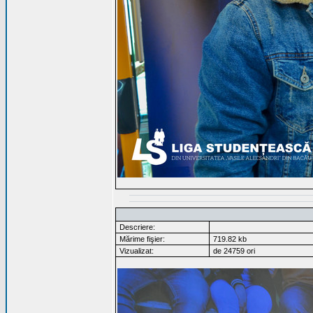
Descriere:
Mărime fişier:
719.82 kb
Vizualizat:
de 24759 ori