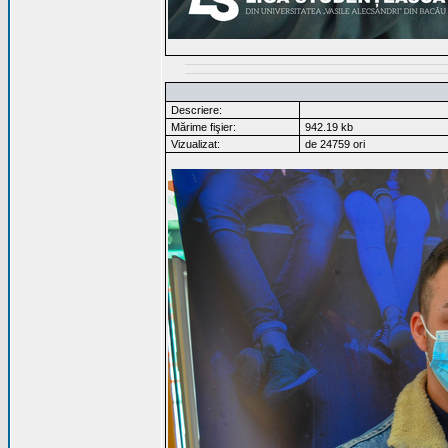
Descriere:
Mărime fişier:
942.19 kb
Vizualizat:
de 24759 ori