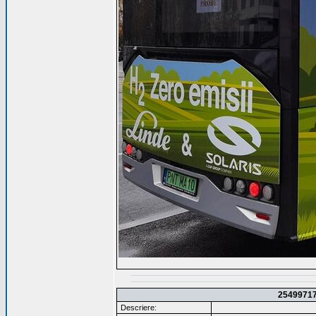
2549971
Descriere: