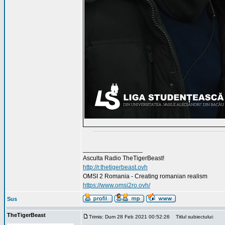
_________________
Asculta Radio TheTigerBeast!
http://r.thetigerbeast.ovh
OMSI 2 Romania - Creating romanian realism
https://www.omsi2ro.ovh/
Sus
TheTigerBeast
Trimis: Dum 28 Feb 2021 00:52:26
Titlul subiectului: