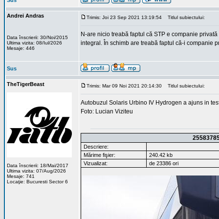
Sus
Andrei Andras
Trimis: Joi 23 Sep 2021 13:19:54
Titlul subiectului:
N-are nicio treabă faptul că STP e companie privată 
Data înscrierii: 30/Noi/2015
integral. În schimb are treabă faptul că-i companie pr
Ultima vizita: 08/Iul/2026
Mesaje: 446
Sus
TheTigerBeast
Trimis: Mar 09 Noi 2021 20:14:30
Titlul subiectului:
Autobuzul Solaris Urbino IV Hydrogen a ajuns in test
Foto: Lucian Viziteu
2558378
Descriere:
Mărime fişier:
240.42 kb
Vizualizat:
de 23386 ori
Data înscrierii: 18/Mai/2017
Ultima vizita: 07/Aug/2026
Mesaje: 741
Locaţie: Bucuresti Sector 6