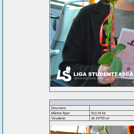
Descriere:
Mărime fişier:
813.34 kb
Vizualizat:
de 24759 ori