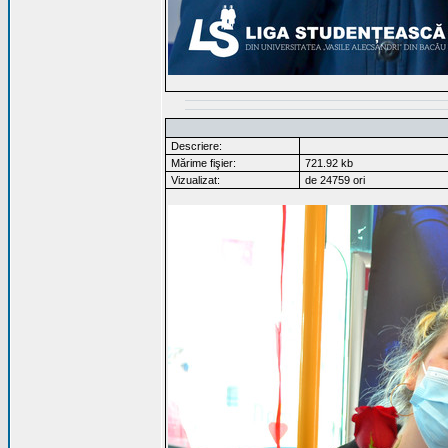
Descriere:
Mărime fişier:
721.92 kb
Vizualizat:
de 24759 ori