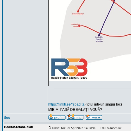
_________________
https://linktr.ee/rsbadita
(totul într-un singur loc)
MIE-MI PASĂ DE GALAȚI! VOUĂ?
Sus
BaditaStefanGalati
Trimis: Mie 29 Apr 2026 14:28:09
Titlul subiectului: