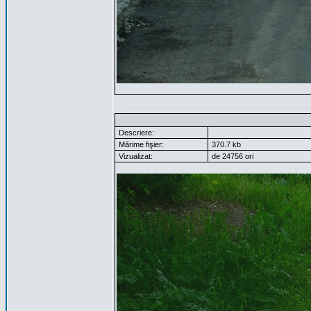
Descriere:
Mărime fişier:
370.7 kb
Vizualizat:
de 24756 ori