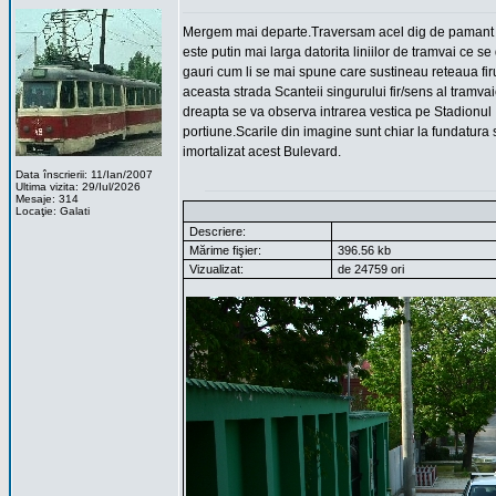
Mergem mai departe.Traversam acel dig de pamant ce
este putin mai larga datorita liniilor de tramvai ce s
gauri cum li se mai spune care sustineau reteaua firul
aceasta strada Scanteii singurului fir/sens al tramv
dreapta se va observa intrarea vestica pe Stadionul ,
portiune.Scarile din imagine sunt chiar la fundatura s
imortalizat acest Bulevard.
Data înscrierii: 11/Ian/2007
Ultima vizita: 29/Iul/2026
Mesaje: 314
Locaţie: Galati
Descriere:
Mărime fişier:
396.56 kb
Vizualizat:
de 24759 ori