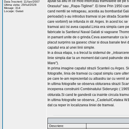
ajutat sa aflu in ce mod intorceau tramvaiele de pe 
Data înscrierii: 11/Ian/2007
Ultima vizita: 29/Iul/2026
Orasului" sau ,,Rapa-Tiglinei". Ei bine Prin 1950 ca
Mesaje: 314
cand nemtii se retrageau, acestia au bombardat Galatiu
Locaţie: Galati
perioada!) s-au introdus tramvai si pe strada Scanteii
care vorbim!) se infunda in str. Arges. In acest loc se
tramvai aici isi avea capatul.Linia era simpla care 
fabricate la Santierul Naval Galati si vagoane Thomso
in pamant unite de o grinda.Ceva asemanator ca la G
placut surprins sa gasesc chiar si doua banale tevi 
capatul era al unei linii simple.
In a doua etapa, s-a trecut la sistemul de ,,intoarcer
linie simpla dar la un moment dat cand patrunde strada
Mare").
In prima imagine capatul strazii Scanteii cu Arges. S
fotografie, linia de tramvai cu capat simplu care ul
pe care le-am reprezentat cu albastru iar cu vernil am
In ultima fotografie se observa obturarea strazii Sca
inceperea construirii Combinatului Siderurgic ( 1965/
obturata.Si cand te gandesti ca inainte circula tramva
In ultima fotografie se observa ,,Castelul/Cetatea W.
dat ca reper in localizarea liniei de tramvai.
Descriere: