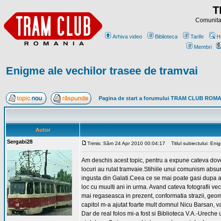
T
Comunitat
Arhiva video
Biblioteca
Tarife
H
Membri
Enigme ale vechilor trasee de tramvai
Pagina de start a forumului TRAM CLUB ROM
Autor
Sergabi28
Trimis: Sâm 24 Apr 2010 00:04:17
Titlul subiectului: Enig
Am deschis acest topic, pentru a expune cateva dovezi
locuri au rulat tramvaie.Stihiile unui comunism absurd
ingusta din Galati.Ceea ce se mai poate gasi dupa ate
loc cu muulti ani in urma. Avand cateva fotografii vec
mai regaseasca in prezent, conformatia strazii, geome
capitol m-a ajutat foarte mult domnul Nicu Barsan, v
Dar de real folos mi-a fost si Biblioteca V.A.-Urech