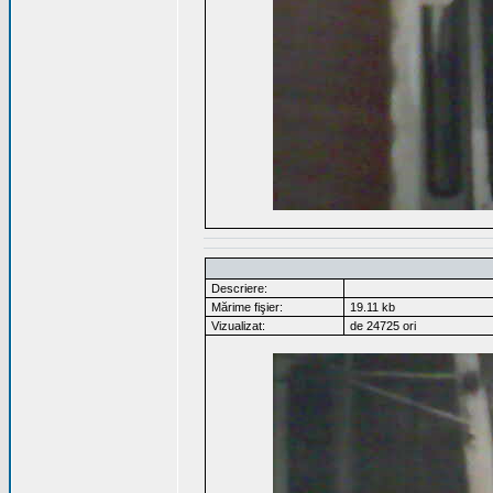
Descriere:
Mărime fişier:
19.11 kb
Vizualizat:
de 24725 ori