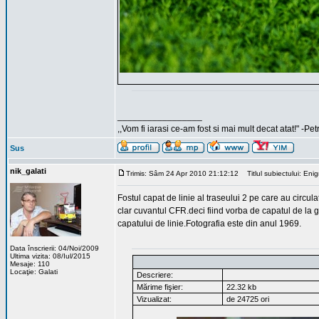
_________________
,,Vom fi iarasi ce-am fost si mai mult decat atat!" -Pe
Sus
nik_galati
Trimis: Sâm 24 Apr 2010 21:12:12
Titlul subiectului: Enig
Fostul capat de linie al traseului 2 pe care au circul
clar cuvantul CFR.deci fiind vorba de capatul de la 
capatului de linie.Fotografia este din anul 1969.
Data înscrierii: 04/Noi/2009
Ultima vizita: 08/Iul/2015
Mesaje: 110
Locaţie: Galati
Descriere:
Mărime fişier:
22.32 kb
Vizualizat:
de 24725 ori