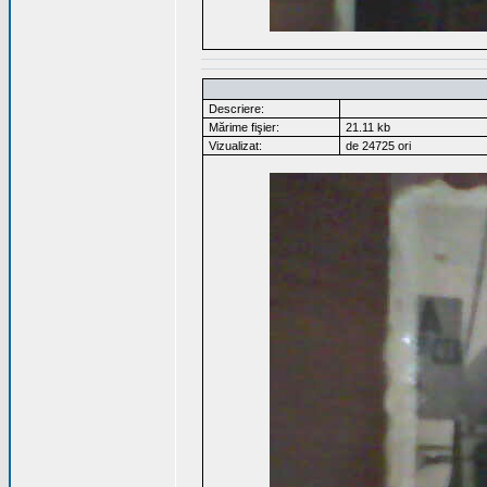
Descriere:
Mărime fişier:
21.11 kb
Vizualizat:
de 24725 ori