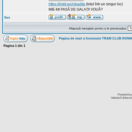
https://linktr.ee/rsbadita
(totul într-un singur loc)
MIE-MI PASĂ DE GALAȚI! VOUĂ?
Sus
Afişează mesajele pentru a le previzualiza:
Pagina de start a forumului TRAM CLUB ROM
Pagina
1
din
1
Powered by
Varianta în limba r