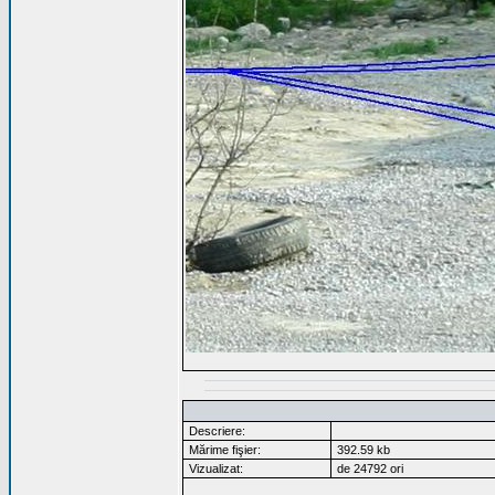
Descriere:
Mărime fişier:
392.59 kb
Vizualizat:
de 24792 ori