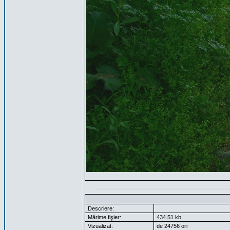
Descriere:
Mărime fişier:
434.51 kb
Vizualizat:
de 24756 ori