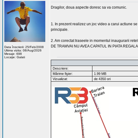
Dragilor, doua aspecte doresc sa va comunic.
1. In prezent realizez un joc video a carui actiune se
principale.
2. Am corectat traseele in momentul inaugurarii ret
DE TRAMVAI NU AVEA CAPATUL IN PIATA REGALA
Data înscrierii: 25/Feb/2008
Ultima vizita: 08/Aug/2026
Mesaje: 698
Locaţie: Galati
Descriere:
Mărime fişier:
1.99 MB
Vizualizat:
de 4350 ori