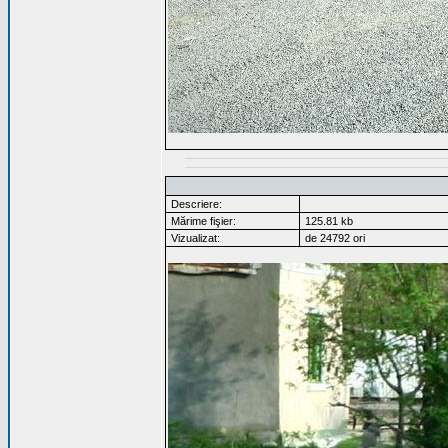
Descriere:
Mărime fişier:
125.81 kb
Vizualizat:
de 24792 ori