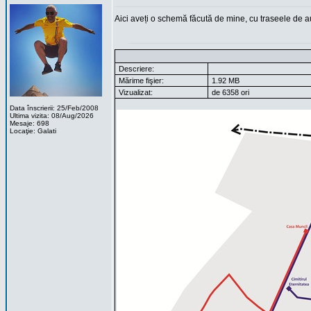
Aici aveți o schemă făcută de mine, cu traseele de a
Descriere:
Mărime fişier:
1.92 MB
Vizualizat:
de 6358 ori
Data înscrierii: 25/Feb/2008
Ultima vizita: 08/Aug/2026
Mesaje: 698
Locaţie: Galati