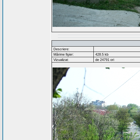
Descriere:
Mărime fişier:
428.5 kb
Vizualizat:
de 24791 ori