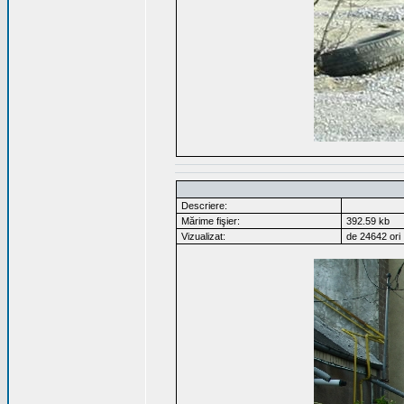
Descriere:
Mărime fişier:
392.59 kb
Vizualizat:
de 24642 ori