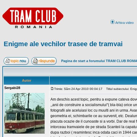
Arhiva video
Enigme ale vechilor trasee de tramvai
Pagina de start a forumului TRAM CLUB ROM
Autor
Sergabi28
Trimis: Sâm 24 Apr 2010 00:04:17
Titlul subiectului: Enig
Am deschis acest topic, pentru a expune cateva dovezi
,,anii de construire a socialismului"( bla-bla) orice
fotografii ale aceluiasi loc cu muulti ani in urma. Av
geometria ei, schimbarile ce au survenit, etc. Dealun
placuta ocazie de il cunoaste si a vorbi. Dar de rea
intorceau tramvaiele de pe strada Scanteii la capatu
dupa razboi ( reamintesc inca odata caci in 1944 cand