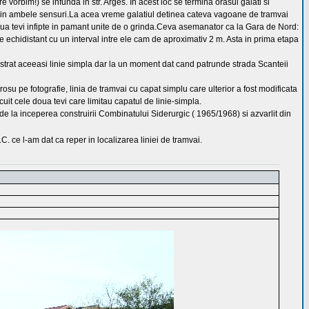
e vorbim!) se infunda in str. Arges. In acest loc se termina orasul galati si
atia in ambele sensuri.La acea vreme galatiul detinea cateva vagoane de tramvai
doua tevi infipte in pamant unite de o grinda.Ceva asemanator ca la Gara de Nord:
 echidistant cu un interval intre ele cam de aproximativ 2 m. Asta in prima etapa
 pastrat aceeasi linie simpla dar la un moment dat cand patrunde strada Scanteii
rosu pe fotografie, linia de tramvai cu capat simplu care ulterior a fost modificata
t cele doua tevi care limitau capatul de linie-simpla.
de la inceperea construirii Combinatului Siderurgic ( 1965/1968) si azvarlit din
C. ce l-am dat ca reper in localizarea liniei de tramvai.