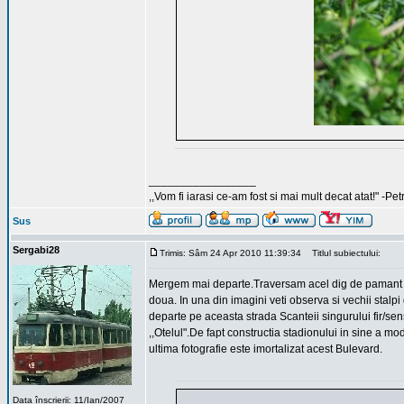
_________________
,,Vom fi iarasi ce-am fost si mai mult decat atat!" -Pe
Sus
Sergabi28
Trimis: Sâm 24 Apr 2010 11:39:34
Titlul subiectului:
Mergem mai departe.Traversam acel dig de pamant ce 
doua. In una din imagini veti observa si vechii stalpi
departe pe aceasta strada Scanteii singurului fir/se
,,Otelul".De fapt constructia stadionului in sine a mo
ultima fotografie este imortalizat acest Bulevard.
Data înscrierii: 11/Ian/2007