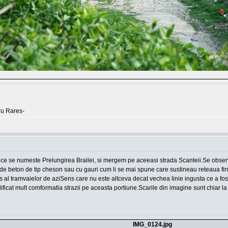
tru Rares-
se numeste Prelungirea Brailei, si mergem pe aceeasi strada Scanteii.Se observa ca
 de beton de tip cheson sau cu gauri cum li se mai spune care sustineau reteaua firulu
ns al tramvaielor de aziSens care nu este altceva decat vechea linie ingusta ce a f
dificat mult comformatia strazii pe aceasta portiune.Scarile din imagine sunt chiar la
IMG_0124.jpg