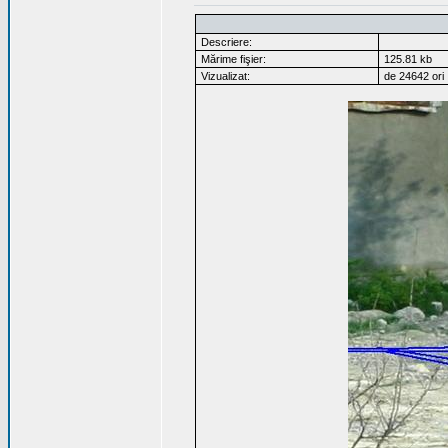
Descriere:
Mărime fişier:
125.81 kb
Vizualizat:
de 24642 ori