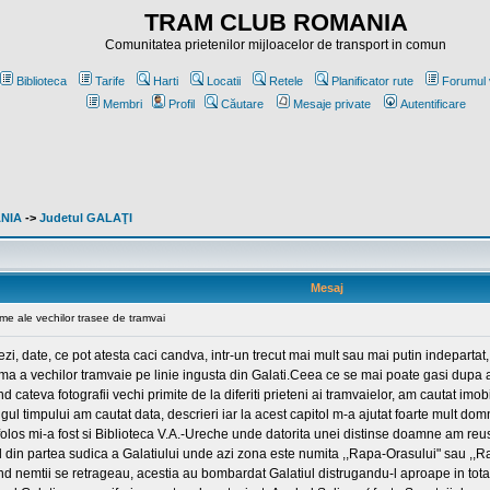
TRAM CLUB ROMANIA
Comunitatea prietenilor mijloacelor de transport in comun
Biblioteca
Tarife
Harti
Locatii
Retele
Planificator rute
Forumul 
Membri
Profil
Căutare
Mesaje private
Autentificare
ANIA
->
Judetul GALAŢI
Mesaj
me ale vechilor trasee de tramvai
, date, ce pot atesta caci candva, intr-un trecut mai mult sau mai putin indepartat, 
 urma a vechilor tramvaie pe linie ingusta din Galati.Ceea ce se mai poate gasi dupa a
and cateva fotografii vechi primite de la diferiti prieteni ai tramvaielor, am cautat i
gul timpului am cautat data, descrieri iar la acest capitol m-a ajutat foarte mult d
l folos mi-a fost si Biblioteca V.A.-Ureche unde datorita unei distinse doamne am re
l din partea sudica a Galatiului unde azi zona este numita ,,Rapa-Orasului" sau ,,Ra
 nemtii se retrageau, acestia au bombardat Galatiul distrugandu-l aproape in totalita