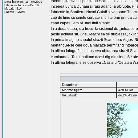
introdus tramvai si pe strada Scanteii.In acei ani, ora
Data înscrierii: 11/Ian/2007
Ultima vizita: 29/Iul/2026
incepea Lunca Dunarii si rapi adanci si abrupte. Hil
Mesaje: 314
fabricate la Santierul Naval Galati si vagoane Thoms
Locaţie: Galati
cap de linie cu sinele curbate si unite prin grinda 
cand capatul era al unei linii simple.
In a doua etapa, s-a trecut la sistemul de ,,intoarce
peste actuala str. Ghe. Asachi ea se dubleaza( fix in fa
In prima imagine capatul strazii Scanteii cu Arges. Si
monandu-i-se cele doua macaze permitand intoarcerea 
In ultima fotografie se observa obturarea strazii Sca
camioanele Tatra inaltand acest dig din steril! Se ob
In ultima fotografie se observa ,,Castelul/Cetatea W.B
Descriere:
Mărime fişier:
428.41 kb
Vizualizat:
de 24642 ori