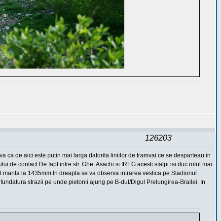
126203
 de aici este putin mai larga datorita liniilor de tramvai ce se desparteau in
i de contact.De fapt intre str. Ghe. Asachi si IREG acesti stalpi isi duc rolul mai
ost marita la 1435mm.In dreapta se va observa intrarea vestica pe Stadionul
 fundatura strazii pe unde pietonii ajung pe B-dul/Digul Prelungirea-Brailei. In