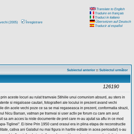
Translate to English
Traduire en français
Traduci in italiano
Übersetzen auf Deutsch
vechi (2005)
Înregistrare
Traducir al español
Subiectul anterior
::
Subiectul următor
126190
prin aceste locuri au rulat tramvaie.Stihiile unui comunism absurd, au sters in
tente si migaloase cautari, fotografieri ale locului in prezent avand vechi
mobile din acele vechi poze ce sa se mai regaseasca in prezent, conformatia strazii,
omnul Nicu Barsan, vatman pe tramvai si user activ pe forum cu care am avut
usit sa am acces la niste documente de pret care m-au ajutat sa aflu in ce mod
pa-Tiglinei". Ei bine Prin 1950 cand orasul era in plina etapa de reconstructie
te, cativa ani Galatiul nu mai figura in hartile editate in acea perioada!) s-au