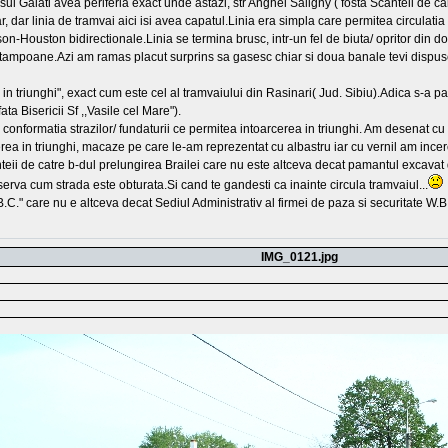
sul Galati avea periferia exact unde astazi, str Anghel Saligny ( fosta Scanteii de car
ar, dar linia de tramvai aici isi avea capatul.Linia era simpla care permitea circul
on-Houston bidirectionale.Linia se termina brusc, intr-un fel de biuta/ opritor din 
cu tampoane.Azi am ramas placut surprins sa gasesc chiar si doua banale tevi dispuse
re in triunghi", exact cum este cel al tramvaiului din Rasinari( Jud. Sibiu).Adica s-a
ta Bisericii Sf ,,Vasile cel Mare").
 conformatia strazilor/ fundaturii ce permitea intoarcerea in triunghi. Am desenat cu 
in triunghi, macaze pe care le-am reprezentat cu albastru iar cu vernil am incercui
nteii de catre b-dul prelungirea Brailei care nu este altceva decat pamantul excavat 
serva cum strada este obturata.Si cand te gandesti ca inainte circula tramvaiul...
.C." care nu e altceva decat Sediul Administrativ al firmei de paza si securitate W.B.
IMG_0121.jpg