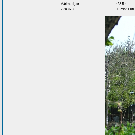
Mărime fişier:
428.5 kb
Vizualizat:
de 24641 ori