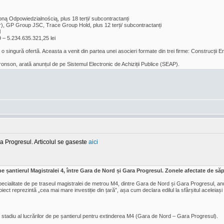
ą Odpowiedzialnością, plus 18 terți/ subcontractanți
er), GP Group JSC, Trace Group Hold, plus 12 terți/ subcontractanți
l
 – 5.234.635.321,25 lei
o singură ofertă. Aceasta a venit din partea unei asocieri formate din trei firme: Construcții Er
ronson, arată anunțul de pe Sistemul Electronic de Achiziții Publice (SEAP).
a Progresul. Articolul se gaseste
aici
e șantierul Magistralei 4, între Gara de Nord și Gara Progresul. Zonele afectate de săpăt
pecialitate de pe traseul magistralei de metrou M4, dintre Gara de Nord și Gara Progresul, anun
iect reprezintă „cea mai mare investiție din țară”, așa cum declara edilul la sfârșitul aceleiași 
l stadiu al lucrărilor de pe șantierul pentru extinderea M4 (Gara de Nord – Gara Progresul).