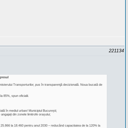
221134
gresul
 Ministerului Transporturilor, pus în transparenţă decizională. Noua bucată de
a 85%, spun oficialii.
cială în mediul urban/ Municipiul București;
ngajați din zonele limitrofe orașului;
la 25.866 la 18.460 pentru anul 2030 – reducând capacitatea de la 120% la