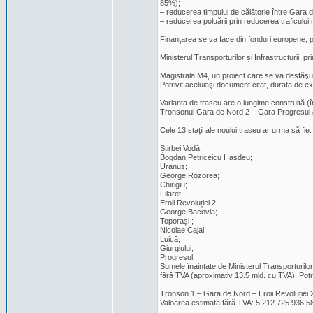
85%);
– reducerea timpului de călătorie între Gara
– reducerea poluării prin reducerea traficului r
Finanţarea se va face din fonduri europene, pri
Ministerul Transporturilor și Infrastructurii,
Magistrala M4, un proiect care se va desfăşur
Potrivit aceluiaşi document citat, durata de exe
Varianta de traseu are o lungime construită (
Tronsonul Gara de Nord 2 – Gara Progresul ar
Cele 13 stații ale noului traseu ar urma să fie:
Știrbei Vodă;
Bogdan Petriceicu Hașdeu;
Uranus;
George Rozorea;
Chirigiu;
Filaret;
Eroii Revoluției 2;
George Bacovia;
Toporași ;
Nicolae Cajal;
Luică;
Giurgiului;
Progresul.
Sumele înaintate de Ministerul Transporturilor
fără TVA (aproximativ 13.5 mld. cu TVA). Potrivi
Tronson 1 – Gara de Nord – Eroii Revoluției 
Valoarea estimată fără TVA: 5.212.725.936,58