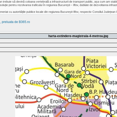
an trebuie să devină coloana vertebrală a infrastructurii de transport public, așa cum am stabili
luție pentru rezolvarea traficului în regiunea București – Ilfov, dublate de dezvoltarea infrastru
eriat cu autoritățile publice locale din regiunea București-Ilfov, respectiv Consiliul Județean Il
u, preluata de B365.ro
harta-extindere-magistrala-4-metrou.jpg