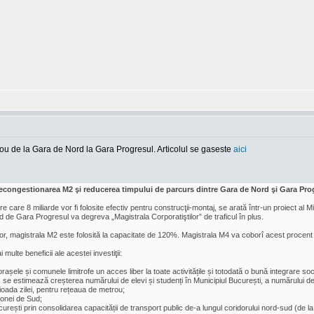
trou de la Gara de Nord la Gara Progresul. Articolul se gaseste
aici
 decongestionarea M2 şi reducerea timpului de parcurs dintre Gara de Nord şi Gara Pro
re care 8 miliarde vor fi folosite efectiv pentru construcţii-montaj, se arată într-un proiect al
de Gara Progresul va degreva „Magistrala Corporatiştilor” de traficul în plus.
or, magistrala M2 este folosită la capacitate de 120%. Magistrala M4 va coborî acest procent l
i multe beneficii ale acestei investiţii:
 orașele și comunele limitrofe un acces liber la toate activitățile și totodată o bună integrare so
 se estimează creșterea numărului de elevi și studenți în Municipiul București, a numărului de a
rioada zilei, pentru rețeaua de metrou;
zonei de Sud;
urești prin consolidarea capacității de transport public de-a lungul coridorului nord-sud (de 