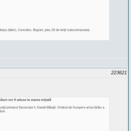
bașu (lider), Concelex, Bog’art, plus 20 de terți/ subcontractanți.
223621
uri vor fi aduse la starea inițială
ță primarul Sectorului 4, Daniel Băluță. Ordinul de începere al lucrărilor a
luni.