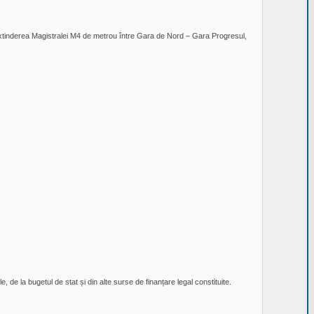
ru extinderea Magistralei M4 de metrou între Gara de Nord – Gara Progresul,
 de la bugetul de stat și din alte surse de finanțare legal constituite.