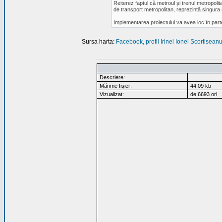
Reiterez faptul că metroul și trenul metropolit
de transport metropolitan, reprezintă singura so
Implementarea proiectului va avea loc în parten
Sursa harta:
Facebook, profil Irinel Ionel Scortisean
Descriere:
Mărime fişier:
44.09 kb
Vizualizat:
de 6693 ori