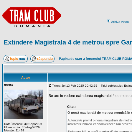
Arhiva video
Extindere Magistrala 4 de metrou spre Ga
Pagina de start a forumului TRAM CLUB ROM
Autor
guest
Trimis: Joi 13 Feb 2025 20:42:55
Titlul subiectului: Exti
Se are in vedere extinderea magistralei 4 de metrou 
Citat:
O nouă magistrală de metrou promisă în sud
Autoritățile promit o nouă magistrală de metro
Data înscrierii: 30/Sep/2006
indicatorii tehnico-economici necesari proiectu
Ultima vizita: 05/Aug/2026
Mesaje: 11498
Extindere M4, o nouă magistrală de metrou p