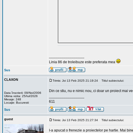
_________________
Linia 86 de troleibuze este preferata mea
Sus
CLAXON
Trimis: Joi 13 Feb 2025 21:19:24
Titlul subiectului:
Din ce stiu, nu e nimic nou, ci doar un proiect mai v
Data înscrierii: 09/Noi/2006
_________________
Ultima vizita: 25/Iul/2026
Mesaje: 248
611
Locaţie: Bucuresti
Sus
guest
Trimis: Joi 13 Feb 2025 21:27:34
Titlul subiectului:
I-a apucat o frenezie a proiectelor pe hartie. Mai bi