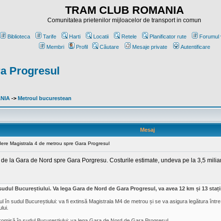
TRAM CLUB ROMANIA
Comunitatea prietenilor mijloacelor de transport in comun
Biblioteca
Tarife
Harti
Locatii
Retele
Planificator rute
Forumul 
Membri
Profil
Căutare
Mesaje private
Autentificare
ra Progresul
ANIA
->
Metroul bucurestean
Mesaj
ndere Magistrala 4 de metrou spre Gara Progresul
de la Gara de Nord spre Gara Porgresu. Costurile estimate, undeva pe la 3,5 miliarde
ul Bucureștiului. Va lega Gara de Nord de Gara Progresul, va avea 12 km și 13 stații, 
ul în sudul Bucureștiului: va fi extinsă Magistrala M4 de metrou și se va asigura legătura într
lui.
romisă în sudul Bucureștiului: va lega Gara de Nord de Gara Progresul