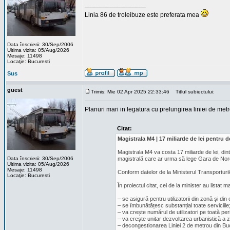
_________________
Linia 86 de troleibuze este preferata mea
Data înscrierii: 30/Sep/2006
Ultima vizita: 05/Aug/2026
Mesaje: 11498
Locaţie: Bucuresti
Sus
guest
Trimis: Mie 02 Apr 2025 22:33:46
Titlul subiectului:
Planuri mari in legatura cu prelungirea liniei de me
Citat:
Magistrala M4 | 17 miliarde de lei pentru
Magistrala M4 va costa 17 miliarde de lei, dint
Data înscrierii: 30/Sep/2006
magistrală care ar urma să lege Gara de Nord 
Ultima vizita: 05/Aug/2026
Mesaje: 11498
Conform datelor de la Ministerul Transporturil
Locaţie: Bucuresti
În proiectul citat, cei de la minister au listat ma
– se asigură pentru utilizatorii din zonă și din
– se îmbunătățesc substanțial toate serviciile;
– va crește numărul de utilizatori pe toată pe
– va crește unitar dezvoltarea urbanistică a 
– decongestionarea Liniei 2 de metrou din Buc