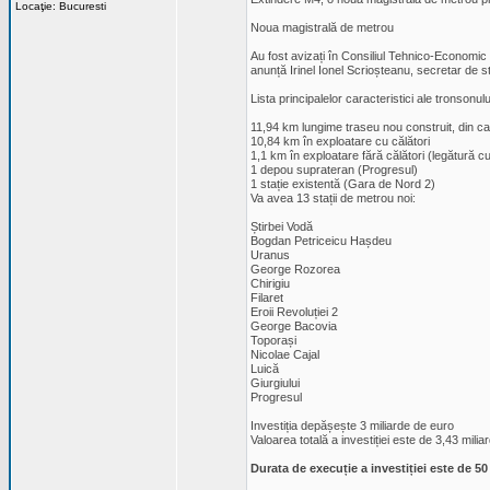
Locaţie: Bucuresti
Noua magistrală de metrou
Au fost avizați în Consiliul Tehnico-Economic 
anunță Irinel Ionel Scrioșteanu, secretar de st
Lista principalelor caracteristici ale tronson
11,94 km lungime traseu nou construit, din ca
10,84 km în exploatare cu călători
1,1 km în exploatare fără călători (legătură c
1 depou suprateran (Progresul)
1 stație existentă (Gara de Nord 2)
Va avea 13 stații de metrou noi:
Știrbei Vodă
Bogdan Petriceicu Hașdeu
Uranus
George Rozorea
Chirigiu
Filaret
Eroii Revoluției 2
George Bacovia
Toporași
Nicolae Cajal
Luică
Giurgiului
Progresul
Investiția depășește 3 miliarde de euro
Valoarea totală a investiției este de 3,43 mili
Durata de execuție a investiției este de 50 l