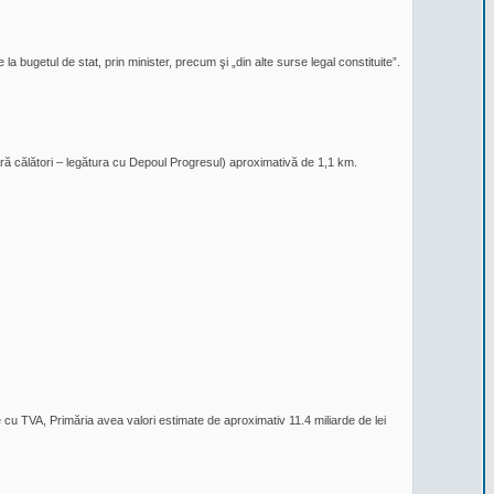
a bugetul de stat, prin minister, precum şi „din alte surse legal constituite”.
ără călători – legătura cu Depoul Progresul) aproximativă de 1,1 km.
 cu TVA, Primăria avea valori estimate de aproximativ 11.4 miliarde de lei