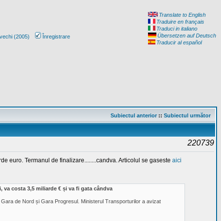
Translate to English
Traduire en français
Traduci in italiano
Übersetzen auf Deutsch
vechi (2005)
Înregistrare
Traducir al español
Subiectul anterior
::
Subiectul următor
220739
 euro. Termanul de finalizare........candva. Articolul se gaseste
aici
va costa 3,5 miliarde € și va fi gata cândva
e Gara de Nord și Gara Progresul. Ministerul Transporturilor a avizat