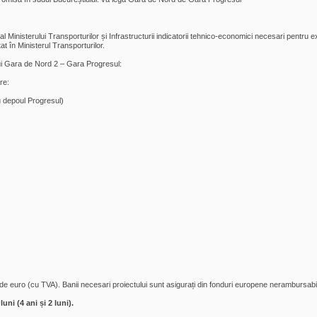
al Ministerului Transporturilor și Infrastructurii indicatorii tehnico-economici necesari pent
at în Ministerul Transporturilor.
ului Gara de Nord 2 – Gara Progresul:
re:
u depoul Progresul)
arde euro (cu TVA). Banii necesari proiectului sunt asigurați din fonduri europene nerambursabile,
uni (4 ani și 2 luni).