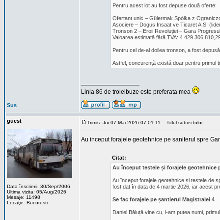
Pentru acest lot au fost depuse două oferte:
Ofertant unic – Gülermak Spółka z Ograniczon
Asociere – Dogus Insaat ve Ticaret A.S. (lid
Tronson 2 – Eroii Revoluției – Gara Progresu
Valoarea estimată fără TVA: 4.429.306.810,29
Pentru cel de-al doilea tronson, a fost depusă 
Astfel, concurență există doar pentru primul t
_________________
Linia 86 de troleibuze este preferata mea
Sus
guest
Trimis: Joi 07 Mai 2026 07:01:11
Titlul subiectului:
Au inceput forajele geotehnice pe saniterul spre Gar
Citat:
Au început testele și forajele geotehnice p
Au început forajele geotehnice și testele de s
Data înscrierii: 30/Sep/2006
fost dat în data de 4 martie 2026, iar acest pro
Ultima vizita: 05/Aug/2026
Mesaje: 11498
Se fac forajele pe șantierul Magistralei 4
Locaţie: Bucuresti
Daniel Băluță vine cu, l-am putea numi, primu