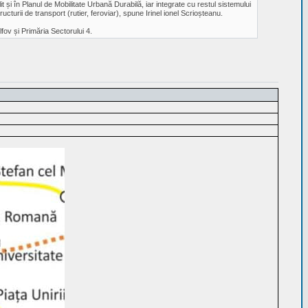
t și în Planul de Mobilitate Urbană Durabilă, iar integrate cu restul sistemului
cturii de transport (rutier, feroviar), spune Irinel ionel Scrioșteanu.
fov și Primăria Sectorului 4.