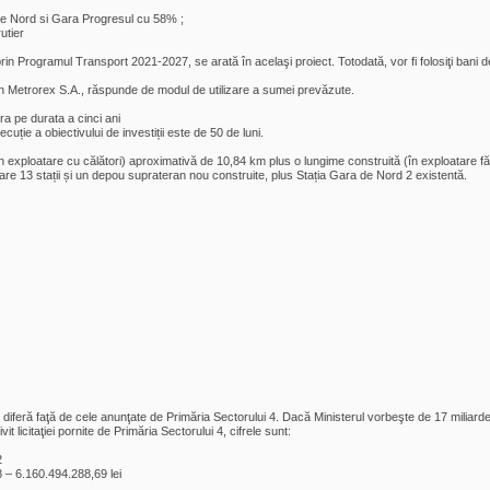
 de Nord si Gara Progresul cu 58% ;
utier
n Programul Transport 2021-2027, se arată în acelaşi proiect. Totodată, vor fi folosiţi bani de l
 prin Metrorex S.A., răspunde de modul de utilizare a sumei prevăzute.
a pe durata a cinci ani
cuție a obiectivului de investiții este de 50 de luni.
în exploatare cu călători) aproximativă de 10,84 km plus o lungime construită (în exploatare f
e 13 stații și un depou suprateran nou construite, plus Stația Gara de Nord 2 existentă.
 diferă faţă de cele anunţate de Primăria Sectorului 4. Dacă Ministerul vorbeşte de 17 miliarde
t licitaţiei pornite de Primăria Sectorului 4, cifrele sunt:
2
 – 6.160.494.288,69 lei