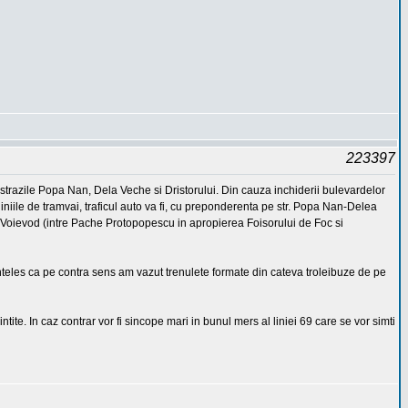
223397
 strazile Popa Nan, Dela Veche si Dristorului. Din cauza inchiderii bulevardelor
iniile de tramvai, traficul auto va fi, cu preponderenta pe str. Popa Nan-Delea
i Voievod (intre Pache Protopopescu in apropierea Foisorului de Foc si
teles ca pe contra sens am vazut trenulete formate din cateva troleibuze de pe
ntite. In caz contrar vor fi sincope mari in bunul mers al liniei 69 care se vor simti