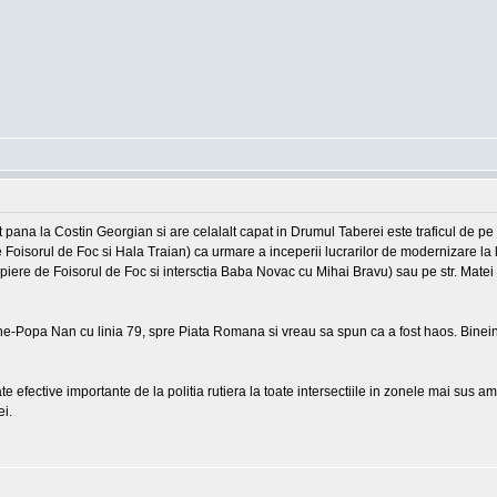
 pana la Costin Georgian si are celalalt capat in Drumul Taberei este traficul de pe
 Foisorul de Foc si Hala Traian) ca urmare a inceperii lucrarilor de modernizare la l
piere de Foisorul de Foc si intersctia Baba Novac cu Mihai Bravu) sau pe str. Mate
he-Popa Nan cu linia 79, spre Piata Romana si vreau sa spun ca a fost haos. Binein
e efective importante de la politia rutiera la toate intersectiile in zonele mai sus ami
ei.