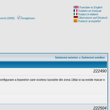
Translate to English
Traduire en français
Traduci in italiano
Übersetzen auf Deutsch
vechi (2005)
Înregistrare
Traducir al español
Subiectul anterior
::
Subiectul următor
222490
econfigurare a traseelor care ocolesc lucrarile din zona 1Mai si sa existe macar o
222504