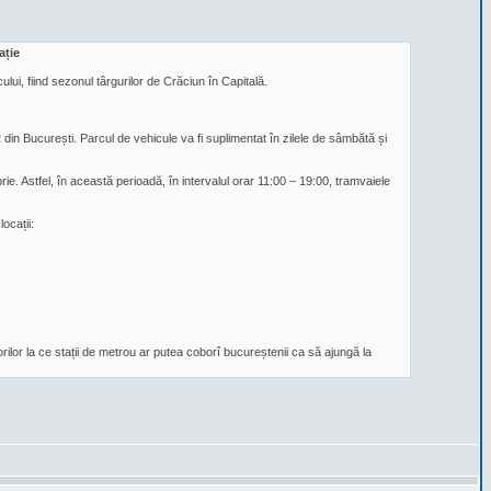
ație
ui, fiind sezonul târgurilor de Crăciun în Capitală.
din București. Parcul de vehicule va fi suplimentat în zilele de sâmbătă și
ie. Astfel, în această perioadă, în intervalul orar 11:00 – 19:00, tramvaiele
ocații:
ilor la ce stații de metrou ar putea coborî bucureștenii ca să ajungă la