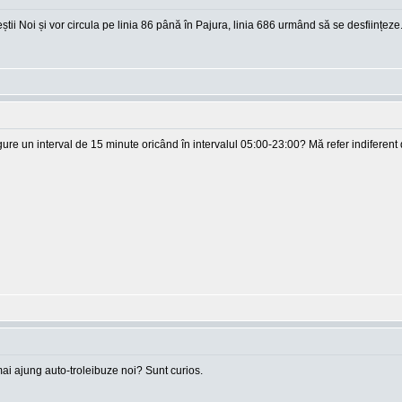
ii Noi și vor circula pe linia 86 până în Pajura, linia 686 urmând să se desființeze
asigure un interval de 15 minute oricând în intervalul 05:00-23:00? Mă refer indifere
mai ajung auto-troleibuze noi? Sunt curios.