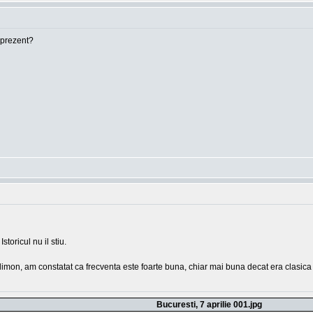
n prezent?
toricul nu il stiu.
elimon, am constatat ca frecventa este foarte buna, chiar mai buna decat era clasica l
Bucuresti, 7 aprilie 001.jpg