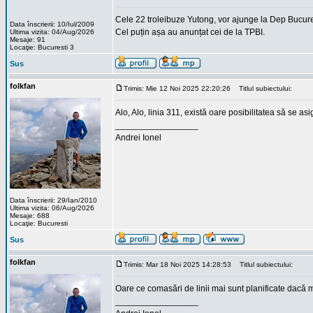
Cele 22 troleibuze Yutong, vor ajunge la Dep Bucureșt
Data înscrierii: 10/Iul/2009
Cel puțin așa au anunțat cei de la TPBI.
Ultima vizita: 04/Aug/2026
Mesaje: 91
Locaţie: Bucuresti 3
Sus
folkfan
Trimis: Mie 12 Noi 2025 22:20:26
Titlul subiectului:
Alo, Alo, linia 311, există oare posibilitatea să se 
_________________
Andrei Ionel
Data înscrierii: 29/Ian/2010
Ultima vizita: 06/Aug/2026
Mesaje: 688
Locaţie: Bucuresti
Sus
folkfan
Trimis: Mar 18 Noi 2025 14:28:53
Titlul subiectului:
Oare ce comasări de linii mai sunt planificate dacă 
_________________