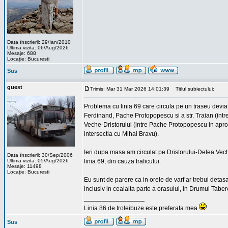
Data înscrierii: 29/Ian/2010
Ultima vizita: 06/Aug/2026
Mesaje: 688
Locaţie: Bucuresti
Sus
guest
Trimis: Mar 31 Mar 2026 14:01:39
Titlul subiectului:
Problema cu linia 69 care circula pe un traseu deviat
Ferdinand, Pache Protopopescu si a str. Traian (intre
Veche-Dristorului (intre Pache Protopopescu in apro
intersectia cu Mihai Bravu).
Ieri dupa masa am circulat pe Dristorului-Delea Vec
Data înscrierii: 30/Sep/2006
Ultima vizita: 05/Aug/2026
linia 69, din cauza traficului.
Mesaje: 11498
Locaţie: Bucuresti
Eu sunt de parere ca in orele de varf ar trebui detasat
inclusiv in cealalta parte a orasului, in Drumul Taber
_________________
Linia 86 de troleibuze este preferata mea
Sus