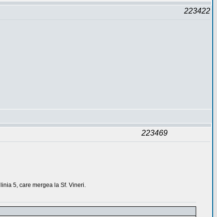
223422
223469
inia 5, care mergea la Sf. Vineri.