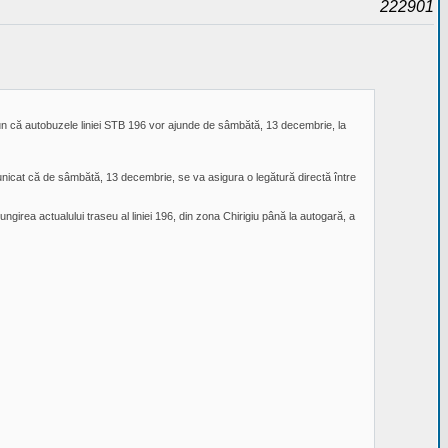
222901
un că autobuzele liniei STB 196 vor ajunde de sâmbătă, 13 decembrie, la
unicat că de sâmbătă, 13 decembrie, se va asigura o legătură directă între
rea actualului traseu al liniei 196, din zona Chirigiu până la autogară, a