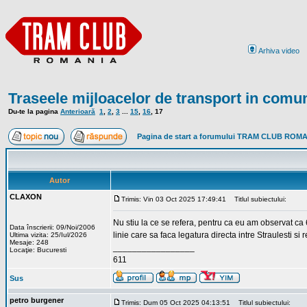
Arhiva video
Traseele mijloacelor de transport in comu
Du-te la pagina
Anterioară
1
,
2
,
3
...
15
,
16
,
17
Pagina de start a forumului TRAM CLUB ROM
Autor
CLAXON
Trimis: Vin 03 Oct 2025 17:49:41
Titlul subiectului:
Nu stiu la ce se refera, pentru ca eu am observat ca 6
Data înscrierii: 09/Noi/2006
linie care sa faca legatura directa intre Straulesti si r
Ultima vizita: 25/Iul/2026
Mesaje: 248
_________________
Locaţie: Bucuresti
611
Sus
petro burgener
Trimis: Dum 05 Oct 2025 04:13:51
Titlul subiectului: