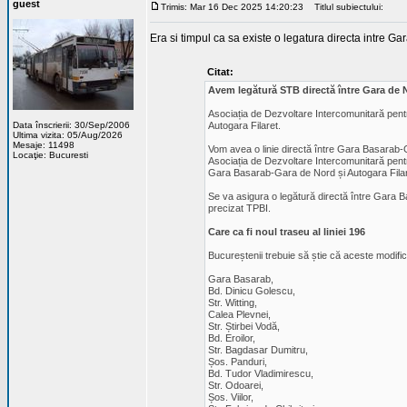
guest
Trimis: Mar 16 Dec 2025 14:20:23
Titlul subiectului:
Era si timpul ca sa existe o legatura directa intre Ga
Citat:
Avem legătură STB directă între Gara de N
Asociația de Dezvoltare Intercomunitară pentr
Data înscrierii: 30/Sep/2006
Autogara Filaret.
Ultima vizita: 05/Aug/2026
Mesaje: 11498
Vom avea o linie directă între Gara Basarab-
Locaţie: Bucuresti
Asociația de Dezvoltare Intercomunitară pentr
Gara Basarab-Gara de Nord și Autogara Filaret,
Se va asigura o legătură directă între Gara B
precizat TPBI.
Care ca fi noul traseu al liniei 196
Bucureștenii trebuie să știe că aceste modific
Gara Basarab,
Bd. Dinicu Golescu,
Str. Witting,
Calea Plevnei,
Str. Știrbei Vodă,
Bd. Eroilor,
Str. Bagdasar Dumitru,
Șos. Panduri,
Bd. Tudor Vladimirescu,
Str. Odoarei,
Șos. Viilor,