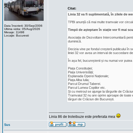
Citat:
Linia 32 va fi suplimentată, în zilele de w
TPBI anunță că mai multe tramvaie vor circula 
Data înscrierii: 30/Sep/2006
Ultima vizita: 05/Aug/2026
Timpii de așteptare în stație vor fi mai scu
Mesaje: 11498
Locaţie: Bucuresti
Asociația de Dezvoltare Intercomunitară pentru
duminică.
Decizia vine pe fondul creșterii publicului în 
liniei 32 vor avea un interval de succedare de
În așa fel, bucureștenii și nu numai vor pute
Piața Constituției;
Piața Univeristății;
Esplanada Operei Naționale;
Piața Alba Iulia;
Parcul Drumul Taberei.
Parcul Lumea Copiilor etc.
Și cu metroul se ajunge la târgurile de Crăciu
Tramvaiul 32 nu are oprire aproape de toate ev
târguri de Crăciun din București.
_________________
Linia 86 de troleibuze este preferata mea
Sus