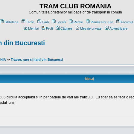
TRAM CLUB ROMANIA
Comunitatea prietenilor mijloacelor de transport in comun
Biblioteca
Tarife
Harti
Locatii
Retele
Planificator rute
Forumul 
Membri
Profil
Căutare
Mesaje private
Autentificare
n din Bucuresti
ANIA
->
Trasee, rute si harti din Bucuresti
Mesaj
86 circula acceptabil si in perioadele de varf ale traficului. Eu sper sa se faca o r
estul lumii