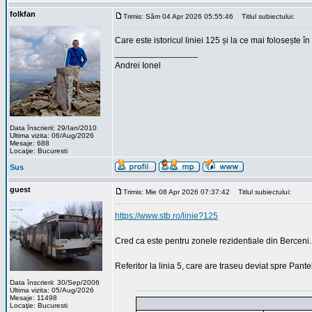
folkfan
Trimis: Sâm 04 Apr 2026 05:55:46
Titlul subiectului:
Care este istoricul liniei 125 și la ce mai folosește î
_________________
Andrei Ionel
Data înscrierii: 29/Ian/2010
Ultima vizita: 06/Aug/2026
Mesaje: 688
Locaţie: Bucuresti
Sus
guest
Trimis: Mie 08 Apr 2026 07:37:42
Titlul subiectului:
https://www.stb.ro/linie?125
Cred ca este pentru zonele rezidentiale din Berceni. Is
Referitor la linia 5, care are traseu deviat spre Pant
Data înscrierii: 30/Sep/2006
Ultima vizita: 05/Aug/2026
Mesaje: 11498
Locaţie: Bucuresti