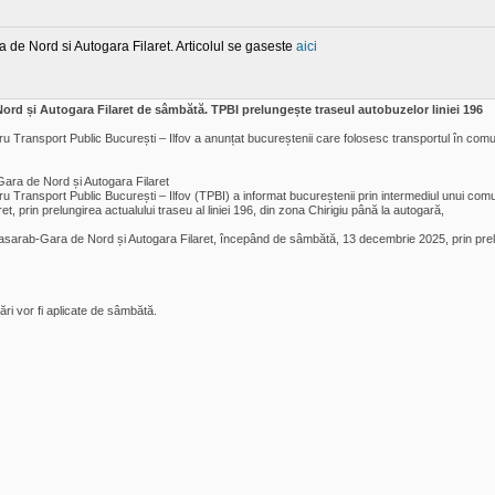
ra de Nord si Autogara Filaret. Articolul se gaseste
aici
ord și Autogara Filaret de sâmbătă. TPBI prelungește traseul autobuzelor liniei 196
u Transport Public București – Ilfov a anunțat bucureștenii care folosesc transportul în com
Gara de Nord și Autogara Filaret
u Transport Public București – Ilfov (TPBI) a informat bucureștenii prin intermediul unui com
 prin prelungirea actualului traseu al liniei 196, din zona Chirigiu până la autogară,
asarab-Gara de Nord și Autogara Filaret, începând de sâmbătă, 13 decembrie 2025, prin prelungi
ări vor fi aplicate de sâmbătă.