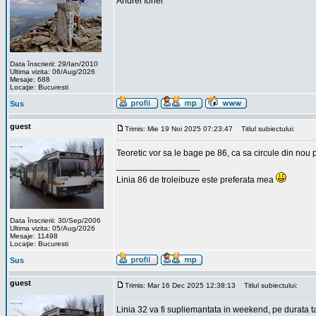
Andrei Ionel
Data înscrierii: 29/Ian/2010
Ultima vizita: 06/Aug/2026
Mesaje: 688
Locaţie: Bucuresti
Sus
guest
Trimis: Mie 19 Noi 2025 07:23:47
Titlul subiectului:
Teoretic vor sa le bage pe 86, ca sa circule din nou p
_________________
Linia 86 de troleibuze este preferata mea
Data înscrierii: 30/Sep/2006
Ultima vizita: 05/Aug/2026
Mesaje: 11498
Locaţie: Bucuresti
Sus
guest
Trimis: Mar 16 Dec 2025 12:38:13
Titlul subiectului:
Linia 32 va fi supliemantata in weekend, pe durata t