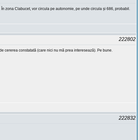
. În zona Clabucet, vor circula pe autonomie, pe unde circula și 686, probabil.
222802
nt de cererea constatată (care nici nu mă prea interesează). Pe bune.
222832