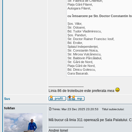
Str. Fabrica de Chibrituri,
Piața Gării Filaret,
Autogara Filaret,
cu întoarcere pe Str. Doctor Constantin Ist
Șos. Viilor,
Str. Odoarei,
Bd. Tudor Vladimirescu,
Șos. Panduri,
Str. Doctor Rainer Francisc Iosif,
Bd. Eroilor,
Splaiul Independenței,
Str. Constantin Noica,
Str. Mircea Vulcănescu,
Str. Baldovin Pârcălabul,
Str. Gării de Nord,
Piața Gării de Nord,
Bd. Dinicu Golescu,
Gara Basarab.
_________________
Linia 86 de troleibuze este preferata mea
Sus
folkfan
Trimis: Mar 23 Dec 2025 23:20:53
Titlul subiectului:
Mă bucur că linia 311 operează pe Sala Palatului. C
_________________
Andrei Ionel