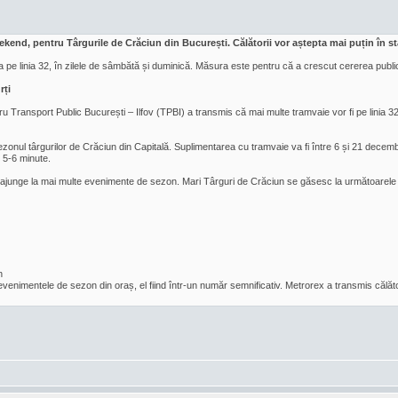
eekend, pentru Târgurile de Crăciun din București. Călătorii vor aștepta mai puțin în st
pe linia 32, în zilele de sâmbătă și duminică. Măsura este pentru că a crescut cererea publicul
rți
 Transport Public București – Ilfov (TPBI) a transmis că mai multe tramvaie vor fi pe linia 32 
sezonul târgurilor de Crăciun din Capitală. Suplimentarea cu tramvaie va fi între 6 și 21 decembr
 5-6 minute.
a ajunge la mai multe evenimente de sezon. Mari Târguri de Crăciun se găsesc la următoarele l
n
enimentele de sezon din oraș, el fiind într-un număr semnificativ. Metrorex a transmis călător