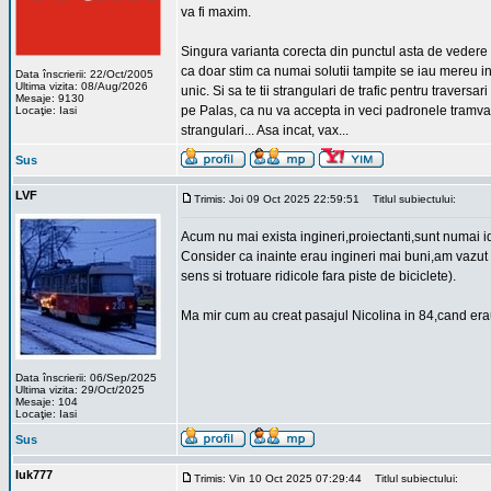
va fi maxim.
Singura varianta corecta din punctul asta de vedere e
ca doar stim ca numai solutii tampite se iau mereu in
Data înscrierii: 22/Oct/2005
Ultima vizita: 08/Aug/2026
unic. Si sa te tii strangulari de trafic pentru travers
Mesaje: 9130
pe Palas, ca nu va accepta in veci padronele tramvaie 
Locaţie: Iasi
strangulari... Asa incat, vax...
Sus
LVF
Trimis: Joi 09 Oct 2025 22:59:51
Titlul subiectului:
Acum nu mai exista ingineri,proiectanti,sunt numai idio
Consider ca inainte erau ingineri mai buni,am vazut
sens si trotuare ridicole fara piste de biciclete).
Ma mir cum au creat pasajul Nicolina in 84,cand erau 
Data înscrierii: 06/Sep/2025
Ultima vizita: 29/Oct/2025
Mesaje: 104
Locaţie: Iasi
Sus
luk777
Trimis: Vin 10 Oct 2025 07:29:44
Titlul subiectului: