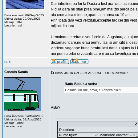
Dar intretinerea lor la Dacia a fost praf,urla echipame
Nici la gara nu stau prea bine,am mai zis parca pe a
aia cromatica minune,aparuta in urma cu 10 ani.
Data înscrierii: 06/Sep/2025
Ultima vizita: 29/Oct/2025
Prin toata tara vezi verzituri,exceptie fac cei din ves
Mesaje: 104
Locaţie: Iasi
mijloc din tara.
Urmatoarele retrase vor fi cele de Augsburg,au ajuns i
dezamagitoare,nu erau pentru Iasi,si am citit si despr
vindeau vagoane bune pentru Iasi dar au ajuns la Li
noi pentru orbii si votantii care ii au ca favoriti,sa nu i
Sus
Cosmin Sandu
Trimis: Joi 16 Oct 2025 21:33:53
Titlul subiectului:
Radu Bialus a scris:
Cosmin, un link, ceva, cu anexa aia?!...
Asta?
Data înscrierii: 14/Mar/2009
Ultima vizita: 08/Aug/2026
Mesaje: 1090
2
Locaţie: Iasi
Descriere:
Nume fişier:
23-Modificare-contract-CTP_