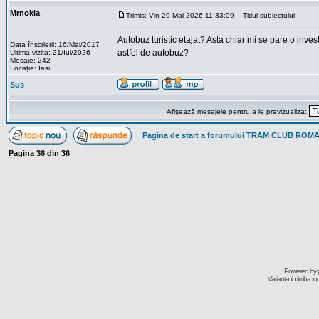
Mrnokia
Trimis: Vin 29 Mai 2026 11:33:09
Titlul subiectului:
Autobuz turistic etajat? Asta chiar mi se pare o invest
Data înscrierii: 16/Mai/2017
astfel de autobuz?
Ultima vizita: 21/Iul/2026
Mesaje: 242
Locaţie: Iasi
Sus
Afişează mesajele pentru a le previzualiza:
Pagina de start a forumului TRAM CLUB ROM
Pagina
36
din
36
Powered by
Varianta în limba r