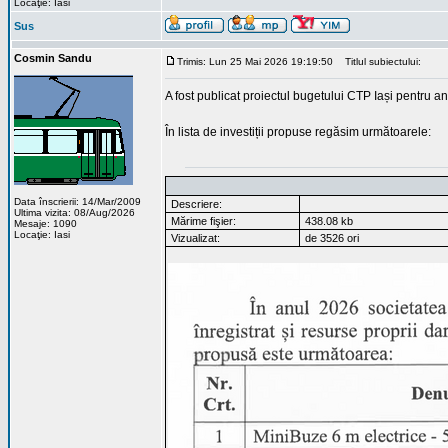
Locaţie: Iasi
Sus
Cosmin Sandu
Trimis: Lun 25 Mai 2026 19:19:50
Titlul subiectului:
A fost publicat proiectul bugetului CTP Iași pentru a
În lista de investiții propuse regăsim următoarele:
Data înscrierii: 14/Mar/2009
Descriere:
Ultima vizita: 08/Aug/2026
Mărime fişier:
438.08 kb
Mesaje: 1090
Locaţie: Iasi
Vizualizat:
de 3526 ori