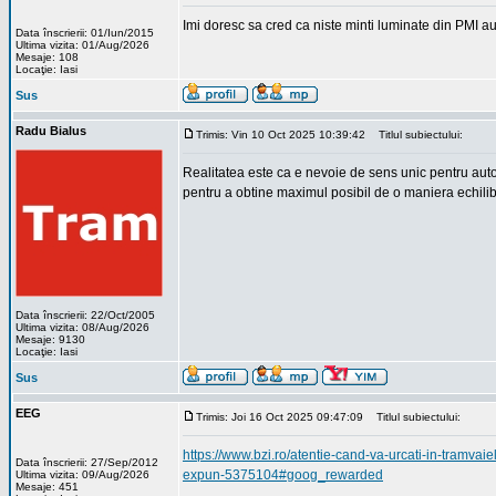
Imi doresc sa cred ca niste minti luminate din PMI au 
Data înscrierii: 01/Iun/2015
Ultima vizita: 01/Aug/2026
Mesaje: 108
Locaţie: Iasi
Sus
Radu Bialus
Trimis: Vin 10 Oct 2025 10:39:42
Titlul subiectului:
Realitatea este ca e nevoie de sens unic pentru auto p
pentru a obtine maximul posibil de o maniera echilibra
Data înscrierii: 22/Oct/2005
Ultima vizita: 08/Aug/2026
Mesaje: 9130
Locaţie: Iasi
Sus
EEG
Trimis: Joi 16 Oct 2025 09:47:09
Titlul subiectului:
https://www.bzi.ro/atentie-cand-va-urcati-in-tramvaie
Data înscrierii: 27/Sep/2012
expun-5375104#goog_rewarded
Ultima vizita: 09/Aug/2026
Mesaje: 451