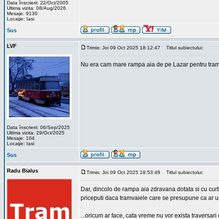
Data înscrierii: 22/Oct/2005
Ultima vizita: 08/Aug/2026
Mesaje: 9130
Locaţie: Iasi
Sus
LVF
Trimis: Joi 09 Oct 2025 18:12:47
Titlul subiectului:
Nu era cam mare rampa aia de pe Lazar pentru tram
Data înscrierii: 06/Sep/2025
Ultima vizita: 29/Oct/2025
Mesaje: 104
Locaţie: Iasi
Sus
Radu Bialus
Trimis: Joi 09 Oct 2025 18:53:48
Titlul subiectului:
Dar, dincolo de rampa aia zdravana dotata si cu curb
priceputi daca tramvaiele care se presupune ca ar u
...oricum ar face, cata vreme nu vor exista traversari d