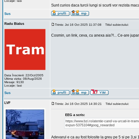
Locaţie: Iasi
Sunt curios daca turcii lungi si scurti vor rezista mac
Sus
Radu Bialus
Trimis: Joi 16 Oct 2025 11:37:08
Titlul subiectului:
Cosmin, un link, ceva, cu anexa aia?!... Ce-are jupan
Data înscrierii: 22/Oct/2005
Ultima vizita: 08/Aug/2026
Mesaje: 9130
Locaţie: Iasi
Sus
LVF
Trimis: Joi 16 Oct 2025 14:30:21
Titlul subiectului:
EEG a scris:
https://www.bzi.ro/atentie-cand-va-urcati-in-tramv
expun-5375104#goog_rewarded
Adevarul e ca au fost folosite la greu pe 5 si pe 3,si 1