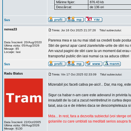
Mărime fişier:
876.43 kb
Descărcat:
de 136 ori
Sus
nenea33
Trimis: Joi 16 Oct 2025 21:37:26
Titlul subiectului:
Parerea mea e sa nu mai stati sa credeti toate postur
Data înscrierii: 20/Aug/2020
Stiri de genul apar cand ziarele/site-urile de stiri 
Ultima vizita: 05/Aug/2026
Mesaje: 85
Am vazut pagini de stiri care la un moment dat erau 
Locaţie: Iasi
transportul public din iasi numai ca sa aduca cititori
Sus
Radu Bialus
Trimis: Vin 17 Oct 2025 02:33:09
Titlul subiectului:
Mizerabil joc faceti cativa pe-aici!... Dar, ma rog, est
Sigur ca habar n-am care este adevarul in privinta lu
inrautatit de la cat a zacut neintretinut in curtea depo
taiat, asa ca e de inteles daca se descompleteaza si 
Mda... In rest, fara a dezvolta subiectul (voi sterge
golaniile cu care umblati sa meditati serios asupra fa
Data înscrierii: 22/Oct/2005
Ultima vizita: 08/Aug/2026
Mesaje: 9130