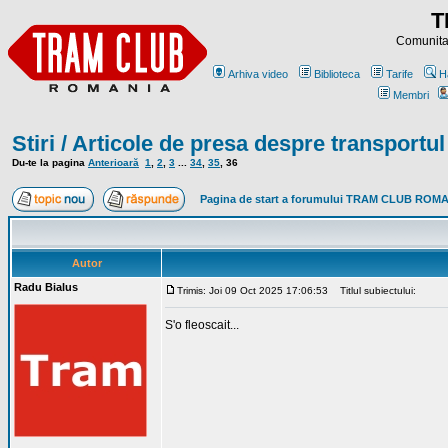
T
Comunitat
Arhiva video
Biblioteca
Tarife
H
Membri
Stiri / Articole de presa despre transportul 
Du-te la pagina
Anterioară
1
,
2
,
3
...
34
,
35
,
36
Pagina de start a forumului TRAM CLUB ROM
Autor
Radu Bialus
Trimis: Joi 09 Oct 2025 17:06:53
Titlul subiectului:
S'o fleoscait...