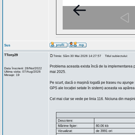
Sus
TTony29
Trimis: Sâm 30 Mai 2026 14:27:57
Titlul subiectului:
Problema aceasta exista încă de la implementarea posib
Data înscrierii: 28/Noi/2022
mai 2025.
Ultima vizita: 07/Aug/2026
Mesaje: 19
Pe scurt, dacă o mașină logată pe traseu nu ajunge l
GPS ale locației setate în sistem) aceasta va apărea î
Cel mai clar se vede pe linia 116. Niciuna din mașini
Descriere:
Mărime fişier:
80.06 kb
Vizualizat:
de 3991 ori