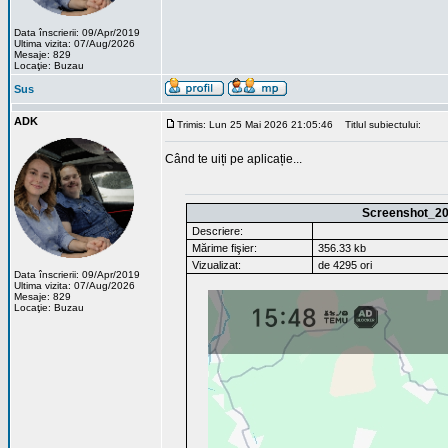
Data înscrierii: 09/Apr/2019
Ultima vizita: 07/Aug/2026
Mesaje: 829
Locaţie: Buzau
Sus
ADK
Trimis: Lun 25 Mai 2026 21:05:46
Titlul subiectului:
Când te uiți pe aplicație...
Screenshot_20
Descriere:
Mărime fişier:
356.33 kb
Vizualizat:
de 4295 ori
Data înscrierii: 09/Apr/2019
Ultima vizita: 07/Aug/2026
Mesaje: 829
Locaţie: Buzau