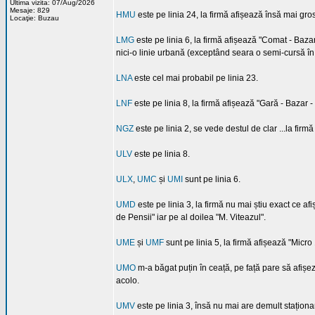
Ultima vizita: 07/Aug/2026
Mesaje: 829
HMU
este pe linia 24, la firmă afișează însă mai gros
Locaţie: Buzau
LMG
este pe linia 6, la firmă afișează "Comat - Baz
nici-o linie urbană (exceptând seara o semi-cursă în
LNA
este cel mai probabil pe linia 23.
LNF
este pe linia 8, la firmă afișează "Gară - Bazar -
NGZ
este pe linia 2, se vede destul de clar ...la firm
ULV
este pe linia 8.
ULX
,
UMC
și
UMI
sunt pe linia 6.
UMD
este pe linia 3, la firmă nu mai știu exact ce 
de Pensii" iar pe al doilea "M. Viteazul".
UME
și
UMF
sunt pe linia 5, la firmă afișează "Micro 
UMO
m-a băgat puțin în ceață, pe față pare să afișeze
acolo.
UMV
este pe linia 3, însă nu mai are demult stațion