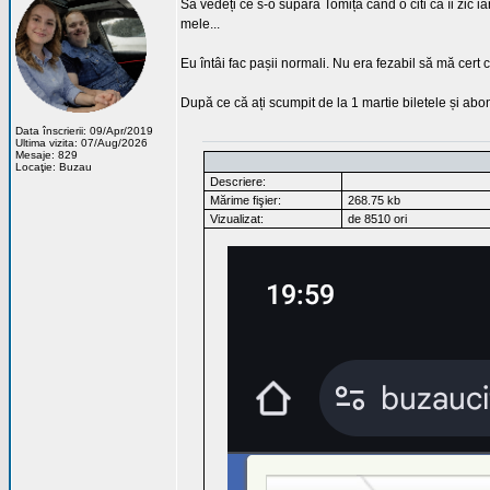
Să vedeți ce s-o supăra Tomiță când o citi că îi zic iar
mele...
Eu întâi fac pașii normali. Nu era fezabil să mă cert cu
După ce că ați scumpit de la 1 martie biletele și abo
Data înscrierii: 09/Apr/2019
Ultima vizita: 07/Aug/2026
Mesaje: 829
Locaţie: Buzau
Descriere:
Mărime fişier:
268.75 kb
Vizualizat:
de 8510 ori