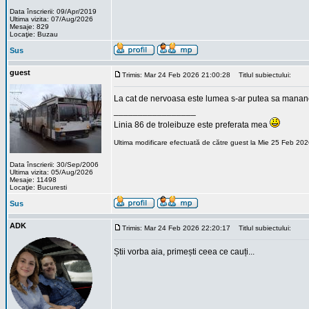
Data înscrierii: 09/Apr/2019
Ultima vizita: 07/Aug/2026
Mesaje: 829
Locaţie: Buzau
Sus
guest
Trimis: Mar 24 Feb 2026 21:00:28
Titlul subiectului:
La cat de nervoasa este lumea s-ar putea sa mananc
_________________
Linia 86 de troleibuze este preferata mea
Ultima modificare efectuată de către guest la Mie 25 Feb 2026
Data înscrierii: 30/Sep/2006
Ultima vizita: 05/Aug/2026
Mesaje: 11498
Locaţie: Bucuresti
Sus
ADK
Trimis: Mar 24 Feb 2026 22:20:17
Titlul subiectului:
Știi vorba aia, primești ceea ce cauți...