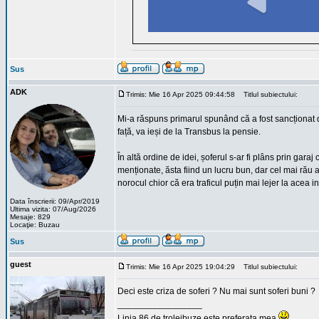
Sus
ADK
Trimis: Mie 16 Apr 2025 09:44:58
Titlul subiectului:
Mi-a răspuns primarul spunând că a fost sancționat d
față, va ieși de la Transbus la pensie.
În altă ordine de idei, șoferul s-ar fi plâns prin ga
menționate, ăsta fiind un lucru bun, dar cel mai rău a
norocul chior că era traficul puțin mai lejer la acea int
Data înscrierii: 09/Apr/2019
Ultima vizita: 07/Aug/2026
Mesaje: 829
Locaţie: Buzau
Sus
guest
Trimis: Mie 16 Apr 2025 19:04:29
Titlul subiectului:
Deci este criza de soferi ? Nu mai sunt soferi buni ?
_________________
Linia 86 de troleibuze este preferata mea