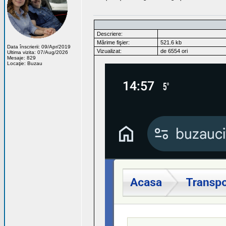
Descriere:
Mărime fişier:
521.6 kb
Data înscrierii: 09/Apr/2019
Vizualizat:
de 6554 ori
Ultima vizita: 07/Aug/2026
Mesaje: 829
Locaţie: Buzau