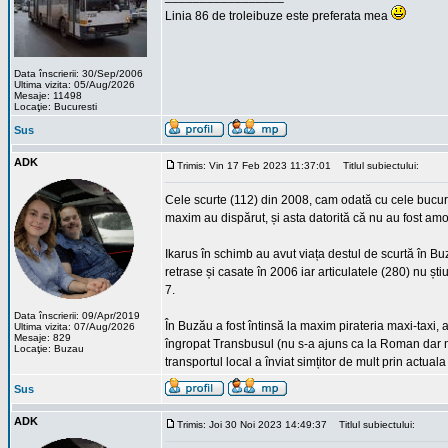
Linia 86 de troleibuze este preferata mea
Data înscrierii: 30/Sep/2006
Ultima vizita: 05/Aug/2026
Mesaje: 11498
Locaţie: Bucuresti
Sus
ADK
Trimis: Vin 17 Feb 2023 11:37:01
Titlul subiectului:
Cele scurte (112) din 2008, cam odată cu cele bucur
maxim au dispărut, și asta datorită că nu au fost amor
Ikarus în schimb au avut viața destul de scurtă în Bu
retrase și casate în 2006 iar articulatele (280) nu șt
7.
Data înscrierii: 09/Apr/2019
În Buzău a fost întinsă la maxim pirateria maxi-taxi, 
Ultima vizita: 07/Aug/2026
Mesaje: 829
îngropat Transbusul (nu s-a ajuns ca la Roman dar nic
Locaţie: Buzau
transportul local a înviat simțitor de mult prin actua
Sus
ADK
Trimis: Joi 30 Noi 2023 14:49:37
Titlul subiectului: