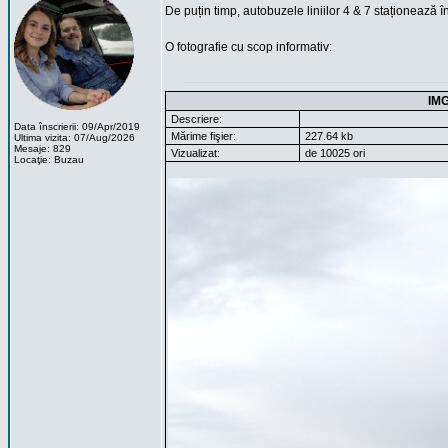
De puțin timp, autobuzele liniilor 4 & 7 staționează în
O fotografie cu scop informativ:
IM
Descriere:
Data înscrierii: 09/Apr/2019
Mărime fişier:
227.64 kb
Ultima vizita: 07/Aug/2026
Mesaje: 829
Vizualizat:
de 10025 ori
Locaţie: Buzau