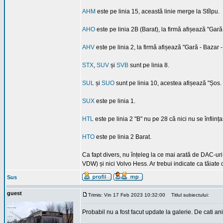
AHM
este pe linia 15, această linie merge la Stîlpu.
AHO
este pe linia 2B (Barat), la firmă afișează "Gară -
AHV
este pe linia 2, la firmă afișează "Gară - Bazar 
STX
,
SUV
și
SVB
sunt pe linia 8.
SUL
și
SUO
sunt pe linia 10, acestea afișează "Șos. 
SUX
este pe linia 1.
HTL
este pe linia 2 "B" nu pe 28 că nici nu se înființ
HTO
este pe linia 2 Barat.
Ca fapt divers, nu înțeleg la ce mai arată de DAC-ur
VDW) și nici Volvo Hess. Ar trebui indicate ca tăiate c
Sus
guest
Trimis: Vin 17 Feb 2023 10:32:00
Titlul subiectului:
Probabil nu a fost facut update la galerie. De cati a
_________________