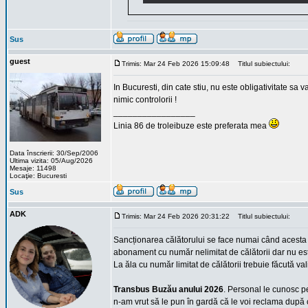
Sus
guest
Trimis: Mar 24 Feb 2026 15:09:48
Titlul subiectului:
In Bucuresti, din cate stiu, nu este obligativitate 
nimic controlorii !
_________________
Linia 86 de troleibuze este preferata mea
Data înscrierii: 30/Sep/2006
Ultima vizita: 05/Aug/2026
Mesaje: 11498
Locaţie: Bucuresti
Sus
ADK
Trimis: Mar 24 Feb 2026 20:31:22
Titlul subiectului:
Sancționarea călătorului se face numai când acesta est
abonament cu număr nelimitat de călătorii dar nu est
La ăla cu număr limitat de călătorii trebuie făcută va
Transbus Buzău anului 2026
. Personal le cunosc p
n-am vrut să le pun în gardă că le voi reclama după c