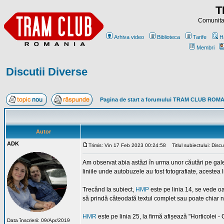
T
Comunitat
Arhiva video
Biblioteca
Tarife
H
Membri
Discutii Diverse
Pagina de start a forumului TRAM CLUB ROM
Autor
ADK
Trimis: Vin 17 Feb 2023 00:24:58
Titlul subiectului: Discu
Am observat abia astăzi în urma unor căutări pe galer
liniile unde autobuzele au fost fotografiate, acestea li
Trecând la subiect,
HMP
este pe linia 14, se vede oa
să prindă câteodată textul complet sau poate chiar n
HMR
este pe linia 25, la firmă afișează "Horticolei -
Data înscrierii: 09/Apr/2019