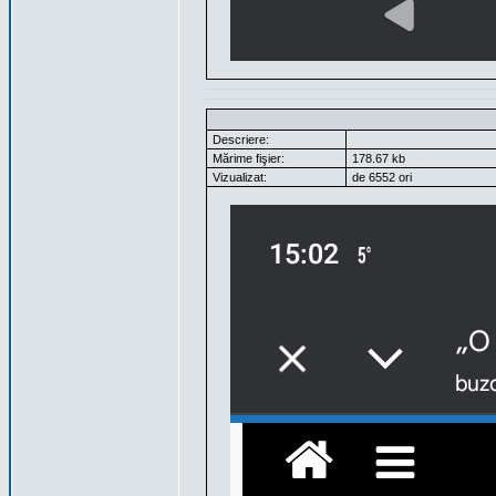
Descriere:
Mărime fişier:
178.67 kb
Vizualizat:
de 6552 ori