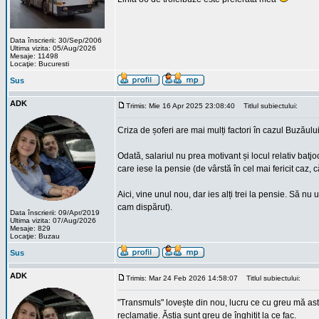
Data înscrierii: 30/Sep/2006
Ultima vizita: 05/Aug/2026
Mesaje: 11498
Locaţie: Bucuresti
Sus
ADK
Trimis: Mie 16 Apr 2025 23:08:40
Titlul subiectului:
Criza de șoferi are mai mulți factori în cazul Buzăului.
Odată, salariul nu prea motivant și locul relativ batj
care iese la pensie (de vârstă în cel mai fericit caz, 
Aici, vine unul nou, dar ies alți trei la pensie. Să n
cam dispărut).
Data înscrierii: 09/Apr/2019
Ultima vizita: 07/Aug/2026
Mesaje: 829
Locaţie: Buzau
Sus
ADK
Trimis: Mar 24 Feb 2026 14:58:07
Titlul subiectului:
"Transmuls" lovește din nou, lucru ce cu greu mă as
reclamație. Ăștia sunt greu de înghițit la ce fac.