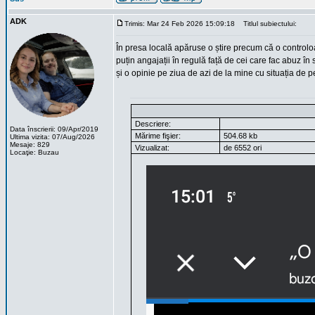
ADK
Trimis: Mar 24 Feb 2026 15:09:18
Titlul subiectului:
În presa locală apăruse o știre precum că o control
puțin angajații în regulă față de cei care fac abuz în se
și o opinie pe ziua de azi de la mine cu situația de p
Descriere:
Data înscrierii: 09/Apr/2019
Mărime fişier:
504.68 kb
Ultima vizita: 07/Aug/2026
Mesaje: 829
Vizualizat:
de 6552 ori
Locaţie: Buzau