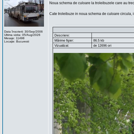
Noua schema de culoare la troleibuzele care au trec
Cate troleibuze in noua schema de culoare circula, i
Data înscrierii: 30/Sep/2006
Ultima vizita: 05/Aug/2026
Descriere:
Mesaje: 11498
Mărime fişier:
86.5 kb
Locaţie: Bucuresti
Vizualizat:
de 12696 ori