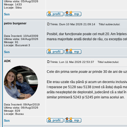
Ultima vizita: 05/Aug/2026
Mesaje: 1433
Locaţie: Sibiu
Sus
petro burgener
Trimis: Dum 10 Mai 2026 21:09:14
Titlul subiectului:
Posibil, dar funcționale poate cel mult 20. Am înțeles 
Data înscrierii: 10/Iul/2009
marea majoritate arată destul de rău, cu excepția cel
Ultima vizita: 04/Aug/2026
Mesaje: 91
Locaţie: Bucuresti 3
Sus
ADK
Trimis: Lun 11 Mai 2026 22:53:37
Titlul subiectului:
Cele din prima serie
poate
ar prinde 30 de ani de uz 
Ele erau uzate rău până și acum un deceniu inclusiv 
l reparase pe 5128 sau 5138 (cred că ăsta) după mai
arăta neașteptat de deplorabil, judecând că a stat î
similar primiseră 5243 și 5245 prin iarna acelui an.
Data înscrierii: 09/Apr/2019
Ultima vizita: 06/Aug/2026
Mesaje: 829
Locaţie: Buzau
Sus