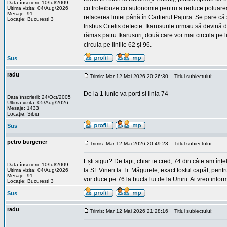
Data înscrierii: 10/Iul/2009
cu troleibuze cu autonomie pentru a reduce poluarea f
Ultima vizita: 04/Aug/2026
Mesaje: 91
refacerea liniei până în Cartierul Pajura. Se pare că
Locaţie: Bucuresti 3
Irisbus Citelis defecte. Ikarusurile urmau să devină d
rămas patru Ikarusuri, două care vor mai circula pe 
circula pe liniile 62 și 96.
Sus
radu
Trimis: Mar 12 Mai 2026 20:26:30
Titlul subiectului:
De la 1 iunie va porti si linia 74
Data înscrierii: 24/Oct/2005
Ultima vizita: 05/Aug/2026
Mesaje: 1433
Locaţie: Sibiu
Sus
petro burgener
Trimis: Mar 12 Mai 2026 20:49:23
Titlul subiectului:
Ești sigur? De fapt, chiar te cred, 74 din câte am înțel
Data înscrierii: 10/Iul/2009
la Sf. Vineri la Tr. Măgurele, exact fostul capăt, pe
Ultima vizita: 04/Aug/2026
Mesaje: 91
vor duce pe 76 la bucla lui de la Unirii. Ai vreo inf
Locaţie: Bucuresti 3
Sus
radu
Trimis: Mar 12 Mai 2026 21:28:16
Titlul subiectului: