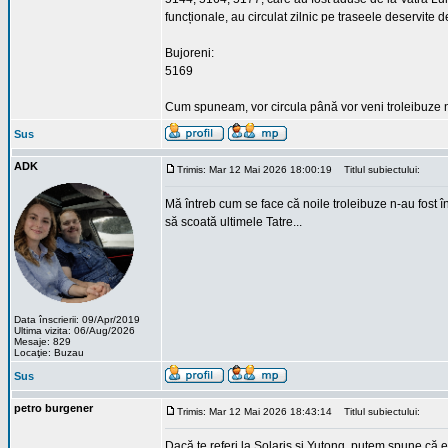
funcționale, au circulat zilnic pe traseele deservite
Bujoreni:
5169
Cum spuneam, vor circula până vor veni troleibuze no
Sus
ADK
Trimis: Mar 12 Mai 2026 18:00:19
Titlul subiectului:
Mă întreb cum se face că noile troleibuze n-au fost î
să scoată ultimele Tatre...
Data înscrierii: 09/Apr/2019
Ultima vizita: 06/Aug/2026
Mesaje: 829
Locaţie: Buzau
Sus
petro burgener
Trimis: Mar 12 Mai 2026 18:43:14
Titlul subiectului:
Dacă te referi la Solaris și Yutong, putem spune că e