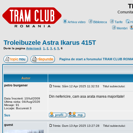
T
Comunitat
Arhiva video
Biblioteca
Tarife
H
Membri
Troleibuzele Astra Ikarus 415T
Du-te la pagina
Anterioară
1
,
2
,
3
,
4
,
5
,
6
Pagina de start a forumului TRAM CLUB ROM
Autor
petro burgener
Trimis: Sâm 12 Apr 2025 11:32:53
Titlul subiectului:
Din nefericire, cam asa arata marea majoritate!
Data înscrierii: 10/Iul/2009
Ultima vizita: 04/Aug/2026
Mesaje: 91
Locaţie: Bucuresti 3
Sus
guest
Trimis: Dum 13 Apr 2025 13:27:28
Titlul subiectului: