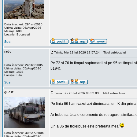
Data înscrierii: 29/Ian/2010
Ultima vizita: 06/Aug/2026
Mesaje: 688
Locaţie: Bucuresti
Sus
radu
Trimis: Mie 22 Iul 2026 17:57:24
Titlul subiectului:
Pe 72 si 76 in timpul saptamanii si pe 95 tot timpul
Data înscrierii: 24/Oct/2005
5194).
Ultima vizita: 05/Aug/2026
Mesaje: 1433
Locaţie: Sibiu
Sus
guest
Trimis: Joi 23 Iul 2026 08:32:03
Titlul subiectului:
Pe linia 66 l-am vazut azi dimineata, un IK din prima 
Ar trebu sa faca o ceremonie de retragere, similara c
_________________
Linia 86 de troleibuze este preferata mea
Data înscrierii: 30/Sep/2006
Ultima vizita: 05/Aug/2026