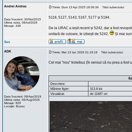
Andrei Andras
Trimis: Dum 13 Apr 2025 18:09:34
Titlul subiectului:
5118, 5127, 5143, 5167, 5177 și 5194.
Data înscrierii: 30/Noi/2015
Ultima vizita: 08/Iul/2026
Mesaje: 446
De la URAC a ieșit recent și 5242, dar a fost revopsi
unitară de culoare, te izbești de 5242.
Și mai sunt
Sus
ADK
Trimis: Mar 13 Ian 2026 01:19:19
Titlul subiectului:
Cel mai "nou" troleibuz (în sensul că nu prea a fost uz
6
Descriere:
Mărime fişier:
313.8 kb
Vizualizat:
de 11687 ori
Data înscrierii: 09/Apr/2019
Ultima vizita: 06/Aug/2026
Mesaje: 829
Locaţie: Buzau