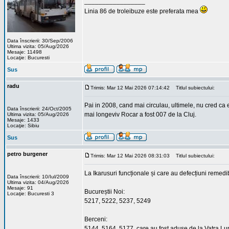
_________________
Linia 86 de troleibuze este preferata mea
Data înscrierii: 30/Sep/2006
Ultima vizita: 05/Aug/2026
Mesaje: 11498
Locaţie: Bucuresti
Sus
radu
Trimis: Mar 12 Mai 2026 07:14:42
Titlul subiectului:
Pai in 2008, cand mai circulau, ultimele, nu cred ca
Data înscrierii: 24/Oct/2005
mai longeviv Rocar a fost 007 de la Cluj.
Ultima vizita: 05/Aug/2026
Mesaje: 1433
Locaţie: Sibiu
Sus
petro burgener
Trimis: Mar 12 Mai 2026 08:31:03
Titlul subiectului:
La Ikarusuri funcționale și care au defecțiuni remedi
Data înscrierii: 10/Iul/2009
Ultima vizita: 04/Aug/2026
Mesaje: 91
Bucureștii Noi:
Locaţie: Bucuresti 3
5217, 5222, 5237, 5249
Berceni:
5144, 5164, 5177, care au fost aduse de la Vatra Lu