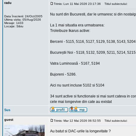
radu
Trimis: Lun 11 Mai 2026 23:17:36
Titlul subiectului:
Nu sunt din Bucuresti, dar le urmaresc si din nostalgie
Data înscrierii: 24/Oct/2005
Ultima vizita: 05/Aug/2026
Mesaje: 1433
La 1 mai situatia era urmatoarea:
Locaţie: Sibiu
Troleibuze Ikarus active:
Berceni - 5115, 5116, 5127, 5129, 5138, 5143, 5204
Bucureștii Noi - 5118, 5132, 5209, 5211, 5214, 521
Vatra Luminoasă - 5167, 5194
Bujoreni - 5286.
Aici nu sunt incluse 5102 si 5104
34 sunt active si functionale si mai sunt cateva in c
cele mai longevive din cate au existat
Sus
guest
Trimis: Mar 12 Mai 2026 06:52:55
Titlul subiectului:
Au batut si DAC-urile la longevitate ?