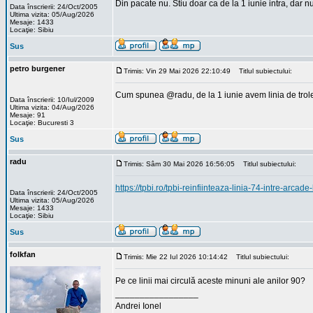
Din pacate nu. Stiu doar ca de la 1 iunie intra, dar 
Data înscrierii: 24/Oct/2005
Ultima vizita: 05/Aug/2026
Mesaje: 1433
Locaţie: Sibiu
Sus
petro burgener
Trimis: Vin 29 Mai 2026 22:10:49
Titlul subiectului:
Cum spunea @radu, de la 1 iunie avem linia de trole
Data înscrierii: 10/Iul/2009
Ultima vizita: 04/Aug/2026
Mesaje: 91
Locaţie: Bucuresti 3
Sus
radu
Trimis: Sâm 30 Mai 2026 16:56:05
Titlul subiectului:
https://tpbi.ro/tpbi-reinfiinteaza-linia-74-intre-arca
Data înscrierii: 24/Oct/2005
Ultima vizita: 05/Aug/2026
Mesaje: 1433
Locaţie: Sibiu
Sus
folkfan
Trimis: Mie 22 Iul 2026 10:14:42
Titlul subiectului:
Pe ce linii mai circulă aceste minuni ale anilor 90?
_________________
Andrei Ionel