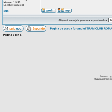
Mesaje: 11498
Locaţie: Bucuresti
Sus
Afişează mesajele pentru a le previzualiza:
Pagina de start a forumului TRAM CLUB ROM
Pagina
6
din
6
Powered by
Varianta în limba r