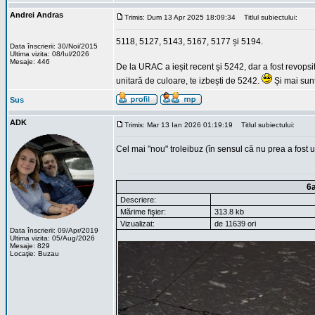
Andrei Andras
Trimis: Dum 13 Apr 2025 18:09:34
Titlul subiectului:
5118, 5127, 5143, 5167, 5177 și 5194.
Data înscrierii: 30/Noi/2015
Ultima vizita: 08/Iul/2026
Mesaje: 446
De la URAC a ieșit recent și 5242, dar a fost revopsi
unitară de culoare, te izbești de 5242.
Și mai sunt
Sus
ADK
Trimis: Mar 13 Ian 2026 01:19:19
Titlul subiectului:
Cel mai "nou" troleibuz (în sensul că nu prea a fost uz
6
Descriere:
Mărime fişier:
313.8 kb
Vizualizat:
de 11639 ori
Data înscrierii: 09/Apr/2019
Ultima vizita: 05/Aug/2026
Mesaje: 829
Locaţie: Buzau