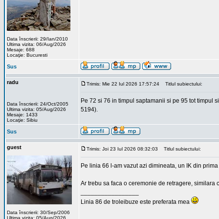
Data înscrierii: 29/Ian/2010
Ultima vizita: 06/Aug/2026
Mesaje: 688
Locaţie: Bucuresti
Sus
radu
Trimis: Mie 22 Iul 2026 17:57:24
Titlul subiectului:
Pe 72 si 76 in timpul saptamanii si pe 95 tot timpul
Data înscrierii: 24/Oct/2005
5194).
Ultima vizita: 05/Aug/2026
Mesaje: 1433
Locaţie: Sibiu
Sus
guest
Trimis: Joi 23 Iul 2026 08:32:03
Titlul subiectului:
Pe linia 66 l-am vazut azi dimineata, un IK din prima 
Ar trebu sa faca o ceremonie de retragere, similara c
_________________
Linia 86 de troleibuze este preferata mea
Data înscrierii: 30/Sep/2006
Ultima vizita: 05/Aug/2026