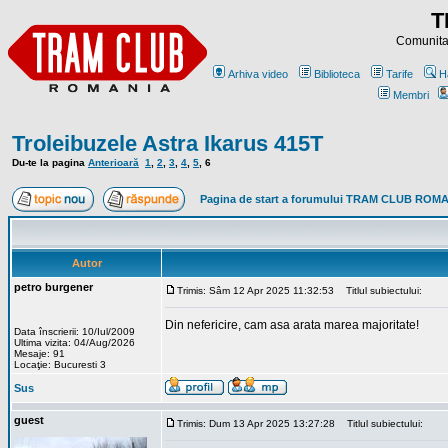
T
Comunitat
Arhiva video
Biblioteca
Tarife
H
Membri
Troleibuzele Astra Ikarus 415T
Du-te la pagina
Anterioară
1
,
2
,
3
,
4
,
5
,
6
Pagina de start a forumului TRAM CLUB ROM
Autor
petro burgener
Trimis: Sâm 12 Apr 2025 11:32:53
Titlul subiectului:
Din nefericire, cam asa arata marea majoritate!
Data înscrierii: 10/Iul/2009
Ultima vizita: 04/Aug/2026
Mesaje: 91
Locaţie: Bucuresti 3
Sus
guest
Trimis: Dum 13 Apr 2025 13:27:28
Titlul subiectului: