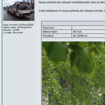
Noua schema de culoare la troleibuzele care au trec
Cate troleibuze in noua schema de culoare circula, i
Data înscrierii: 30/Sep/2006
Ultima vizita: 05/Aug/2026
Descriere:
Mesaje: 11498
Mărime fişier:
86.5 kb
Locaţie: Bucuresti
Vizualizat:
de 12648 ori