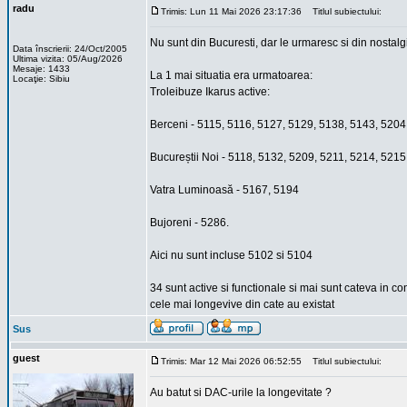
radu
Trimis: Lun 11 Mai 2026 23:17:36
Titlul subiectului:
Nu sunt din Bucuresti, dar le urmaresc si din nostalgie
Data înscrierii: 24/Oct/2005
Ultima vizita: 05/Aug/2026
Mesaje: 1433
La 1 mai situatia era urmatoarea:
Locaţie: Sibiu
Troleibuze Ikarus active:
Berceni - 5115, 5116, 5127, 5129, 5138, 5143, 5204
Bucureștii Noi - 5118, 5132, 5209, 5211, 5214, 521
Vatra Luminoasă - 5167, 5194
Bujoreni - 5286.
Aici nu sunt incluse 5102 si 5104
34 sunt active si functionale si mai sunt cateva in c
cele mai longevive din cate au existat
Sus
guest
Trimis: Mar 12 Mai 2026 06:52:55
Titlul subiectului:
Au batut si DAC-urile la longevitate ?