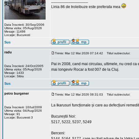
_________________
Linia 86 de troleibuze este preferata mea
Data înscrierii: 30/Sep/2006
Ultima vizita: 05/Aug/2026
Mesaje: 11498
Locaţie: Bucuresti
Sus
radu
Trimis: Mar 12 Mai 2026 07:14:42
Titlul subiectului:
Pai in 2008, cand mai circulau, ultimele, nu cred ca
Data înscrierii: 24/Oct/2005
mai longeviv Rocar a fost 007 de la Cluj.
Ultima vizita: 05/Aug/2026
Mesaje: 1433
Locaţie: Sibiu
Sus
petro burgener
Trimis: Mar 12 Mai 2026 08:31:03
Titlul subiectului:
La Ikarusuri funcționale și care au defecțiuni remedi
Data înscrierii: 10/Iul/2009
Ultima vizita: 04/Aug/2026
Mesaje: 91
Bucureștii Noi:
Locaţie: Bucuresti 3
5217, 5222, 5237, 5249
Berceni:
5144, 5164, 5177, care au fost aduse de la Vatra Lu