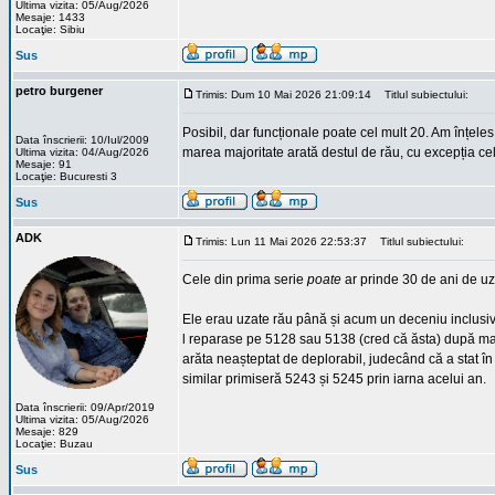
Ultima vizita: 05/Aug/2026
Mesaje: 1433
Locaţie: Sibiu
Sus
petro burgener
Trimis: Dum 10 Mai 2026 21:09:14
Titlul subiectului:
Posibil, dar funcționale poate cel mult 20. Am înțeles 
Data înscrierii: 10/Iul/2009
marea majoritate arată destul de rău, cu excepția cel
Ultima vizita: 04/Aug/2026
Mesaje: 91
Locaţie: Bucuresti 3
Sus
ADK
Trimis: Lun 11 Mai 2026 22:53:37
Titlul subiectului:
Cele din prima serie
poate
ar prinde 30 de ani de uz 
Ele erau uzate rău până și acum un deceniu inclusiv 
l reparase pe 5128 sau 5138 (cred că ăsta) după mai
arăta neașteptat de deplorabil, judecând că a stat î
similar primiseră 5243 și 5245 prin iarna acelui an.
Data înscrierii: 09/Apr/2019
Ultima vizita: 05/Aug/2026
Mesaje: 829
Locaţie: Buzau
Sus