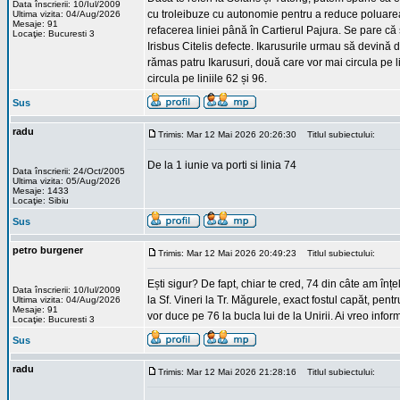
Data înscrierii: 10/Iul/2009
cu troleibuze cu autonomie pentru a reduce poluarea f
Ultima vizita: 04/Aug/2026
Mesaje: 91
refacerea liniei până în Cartierul Pajura. Se pare că
Locaţie: Bucuresti 3
Irisbus Citelis defecte. Ikarusurile urmau să devină d
rămas patru Ikarusuri, două care vor mai circula pe 
circula pe liniile 62 și 96.
Sus
radu
Trimis: Mar 12 Mai 2026 20:26:30
Titlul subiectului:
De la 1 iunie va porti si linia 74
Data înscrierii: 24/Oct/2005
Ultima vizita: 05/Aug/2026
Mesaje: 1433
Locaţie: Sibiu
Sus
petro burgener
Trimis: Mar 12 Mai 2026 20:49:23
Titlul subiectului:
Ești sigur? De fapt, chiar te cred, 74 din câte am înțel
Data înscrierii: 10/Iul/2009
la Sf. Vineri la Tr. Măgurele, exact fostul capăt, pe
Ultima vizita: 04/Aug/2026
Mesaje: 91
vor duce pe 76 la bucla lui de la Unirii. Ai vreo inf
Locaţie: Bucuresti 3
Sus
radu
Trimis: Mar 12 Mai 2026 21:28:16
Titlul subiectului: