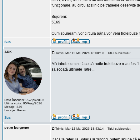
funcționale, au circulat zilnic pe traseele deservite
Bujoreni:
5169
Cum spuneam, vor circula până vor veni troleibuze no
Sus
ADK
Trimis: Mar 12 Mai 2026 18:00:19
Titlul subiectului:
Mă întreb cum se face că noile troleibuze n-au fost î
să scoată ultimele Tatre...
Data înscrierii: 09/Apr/2019
Ultima vizita: 05/Aug/2026
Mesaje: 829
Locaţie: Buzau
Sus
petro burgener
Trimis: Mar 12 Mai 2026 18:43:14
Titlul subiectului:
Dacă te referi la Solaris și Yutong, putem spune că e