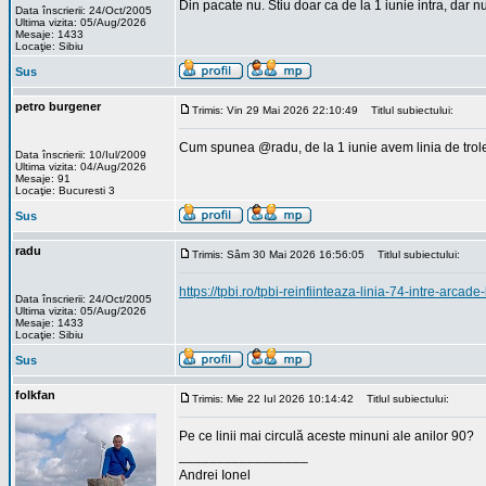
Din pacate nu. Stiu doar ca de la 1 iunie intra, dar 
Data înscrierii: 24/Oct/2005
Ultima vizita: 05/Aug/2026
Mesaje: 1433
Locaţie: Sibiu
Sus
petro burgener
Trimis: Vin 29 Mai 2026 22:10:49
Titlul subiectului:
Cum spunea @radu, de la 1 iunie avem linia de trole
Data înscrierii: 10/Iul/2009
Ultima vizita: 04/Aug/2026
Mesaje: 91
Locaţie: Bucuresti 3
Sus
radu
Trimis: Sâm 30 Mai 2026 16:56:05
Titlul subiectului:
https://tpbi.ro/tpbi-reinfiinteaza-linia-74-intre-arca
Data înscrierii: 24/Oct/2005
Ultima vizita: 05/Aug/2026
Mesaje: 1433
Locaţie: Sibiu
Sus
folkfan
Trimis: Mie 22 Iul 2026 10:14:42
Titlul subiectului:
Pe ce linii mai circulă aceste minuni ale anilor 90?
_________________
Andrei Ionel