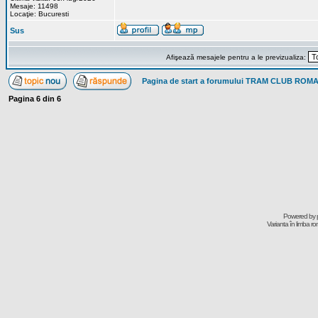
Mesaje: 11498
Locaţie: Bucuresti
Sus
Afişează mesajele pentru a le previzualiza:
Pagina de start a forumului TRAM CLUB ROM
Pagina
6
din
6
Powered by
Varianta în limba r