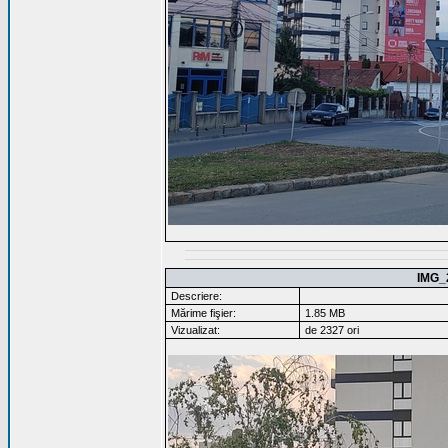
IMG_
Descriere:
Mărime fişier:
1.85 MB
Vizualizat:
de 2327 ori