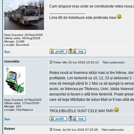
Cam singurul oras unde se construieste retea noua p
_________________
Linia 86 de troleibuze este preferata mea
Data înscrierii: 30/Sep/2006
Ultima vizita: 05/Aug/2026
Mesaje: 11498
Locaţie: Bucuresti
Sus
rooovidiu
Trimis: Mie 03 Iun 2026 10:53:14
Titlul subiectului:
Rețea nouă ar însemna străzi mari și fire întinse, dar a
profitabile. Lini fantomă ca 10, 12, 23 și defunctul 2
vrea să meargă până în 1 Mai ca să ajungă la aeropor
acolo, se întorcea pe Titulescu, Uniri, Vaida Voiev
aeroportul și facem o altă linie fantomă. Poate greșe
care să lege Mărăștiul de Iulius Mall ar fi mai utilă de
Data înscrierii: 07/Noi/2005
Ultima vizita: 17/Iun/2026
_________________
Mesaje: 344
Locaţie: Cluj-Napoca
TROLEIBUZELE SUNT CELE MAI TARI
Sus
Robert
Trimis: Joi 04 Iun 2026 07:23:38
Titlul subiectului: