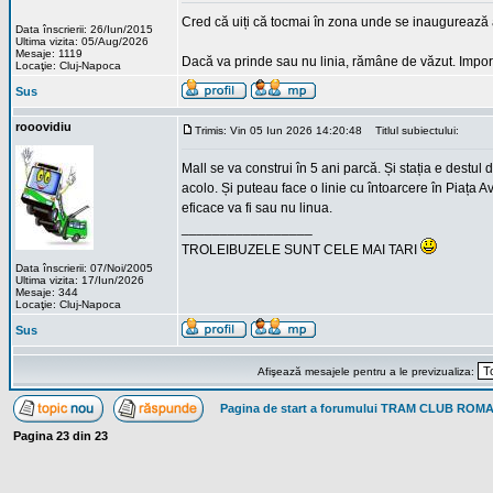
Cred că uiți că tocmai în zona unde se inaugurează a
Data înscrierii: 26/Iun/2015
Ultima vizita: 05/Aug/2026
Mesaje: 1119
Dacă va prinde sau nu linia, rămâne de văzut. Import
Locaţie: Cluj-Napoca
Sus
rooovidiu
Trimis: Vin 05 Iun 2026 14:20:48
Titlul subiectului:
Mall se va construi în 5 ani parcă. Și stația e destul
acolo. Și puteau face o linie cu întoarcere în Piața 
eficace va fi sau nu linua.
_________________
TROLEIBUZELE SUNT CELE MAI TARI
Data înscrierii: 07/Noi/2005
Ultima vizita: 17/Iun/2026
Mesaje: 344
Locaţie: Cluj-Napoca
Sus
Afişează mesajele pentru a le previzualiza:
Pagina de start a forumului TRAM CLUB ROM
Pagina
23
din
23