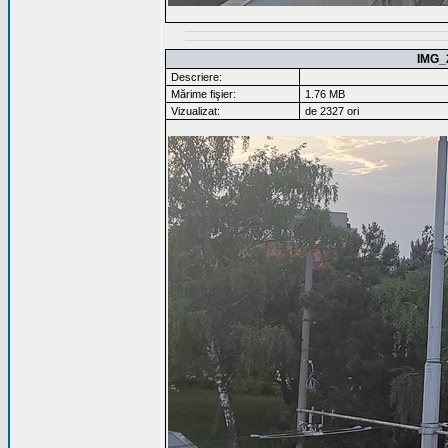
IMG_
Descriere:
Mărime fişier:
1.76 MB
Vizualizat:
de 2327 ori