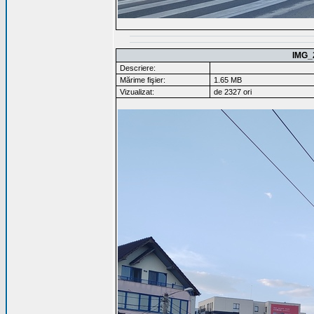
IMG_
Descriere:
Mărime fişier:
1.65 MB
Vizualizat:
de 2327 ori