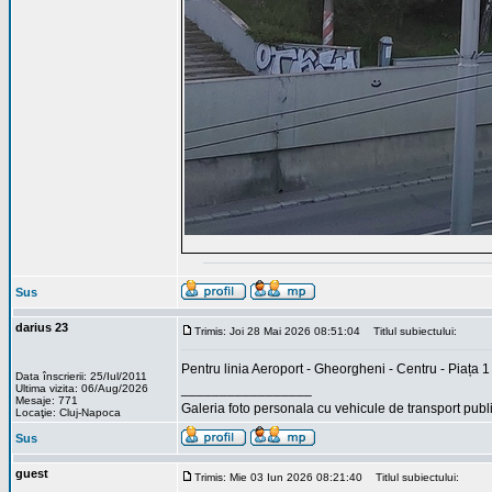
Sus
darius 23
Trimis: Joi 28 Mai 2026 08:51:04
Titlul subiectului:
Pentru linia Aeroport - Gheorgheni - Centru - Piața 1
Data înscrierii: 25/Iul/2011
_________________
Ultima vizita: 06/Aug/2026
Mesaje: 771
Galeria foto personala cu vehicule de transport publi
Locaţie: Cluj-Napoca
Sus
guest
Trimis: Mie 03 Iun 2026 08:21:40
Titlul subiectului: