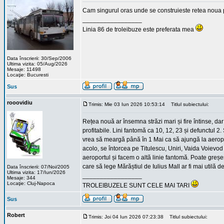
Cam singurul oras unde se construieste retea noua p
_________________
Linia 86 de troleibuze este preferata mea
Data înscrierii: 30/Sep/2006
Ultima vizita: 05/Aug/2026
Mesaje: 11498
Locaţie: Bucuresti
Sus
rooovidiu
Trimis: Mie 03 Iun 2026 10:53:14
Titlul subiectului:
Rețea nouă ar însemna străzi mari și fire întinse, dar a
profitabile. Lini fantomă ca 10, 12, 23 și defunctul 2
vrea să meargă până în 1 Mai ca să ajungă la aeropor
acolo, se întorcea pe Titulescu, Uniri, Vaida Voiev
aeroportul și facem o altă linie fantomă. Poate greșe
care să lege Mărăștiul de Iulius Mall ar fi mai utilă de
Data înscrierii: 07/Noi/2005
Ultima vizita: 17/Iun/2026
_________________
Mesaje: 344
Locaţie: Cluj-Napoca
TROLEIBUZELE SUNT CELE MAI TARI
Sus
Robert
Trimis: Joi 04 Iun 2026 07:23:38
Titlul subiectului: