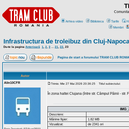
T
Comunitat
Arhiva video
Biblioteca
Tarife
H
Membri
Infrastructura de troleibuz din Cluj-Napoc
Du-te la pagina
Anterioară
1
,
2
,
3
...
21
,
22
,
23
Pagina de start a forumului TRAM CLUB ROM
Autor
Alin10CFR
Trimis: Mie 27 Mai 2026 20:36:25
Titlul subiectului:
În zona haltei Clujana (între str. Câmpul Pâinii - str. 
IMG_
Descriere:
Mărime fişier:
1.82 MB
Vizualizat:
de 2341 ori
Data înscrierii: 07/Aug/2011