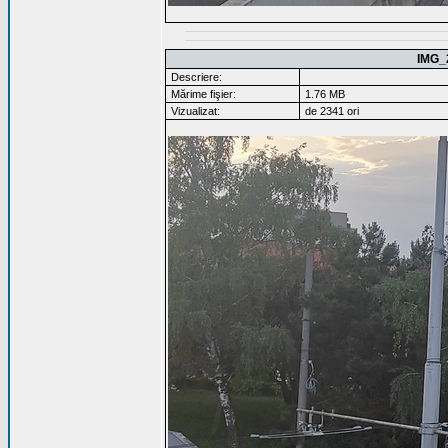
IMG_
Descriere:
Mărime fişier:
1.76 MB
Vizualizat:
de 2341 ori