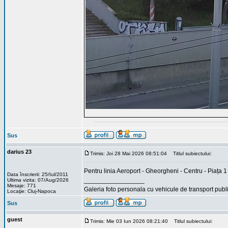
Sus
darius 23
Trimis: Joi 28 Mai 2026 08:51:04
Titlul subiectului:
Pentru linia Aeroport - Gheorgheni - Centru - Piața 1
Data înscrierii: 25/Iul/2011
_________________
Ultima vizita: 07/Aug/2026
Mesaje: 771
Galeria foto personala cu vehicule de transport publi
Locaţie: Cluj-Napoca
Sus
guest
Trimis: Mie 03 Iun 2026 08:21:40
Titlul subiectului: