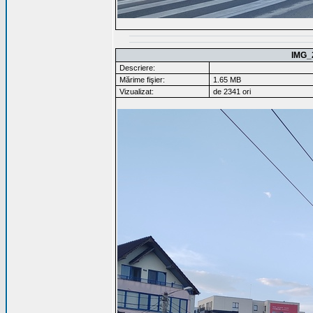
IMG_
Descriere:
Mărime fişier:
1.65 MB
Vizualizat:
de 2341 ori