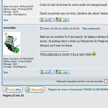
Cred că uiți că tocmai în zona unde se inaugurează a
Data înscrierii: 26/Iun/2015
Ultima vizita: 07/Aug/2026
Mesaje: 1119
Dacă va prinde sau nu linia, rămâne de văzut. Import
Locaţie: Cluj-Napoca
Sus
rooovidiu
Trimis: Vin 05 Iun 2026 14:20:48
Titlul subiectului:
Mall se va construi în 5 ani parcă. Și stația e destul
acolo. Și puteau face o linie cu întoarcere în Piața 
eficace va fi sau nu linua.
_________________
TROLEIBUZELE SUNT CELE MAI TARI
Data înscrierii: 07/Noi/2005
Ultima vizita: 17/Iun/2026
Mesaje: 344
Locaţie: Cluj-Napoca
Sus
Afişează mesajele pentru a le previzualiza:
Pagina de start a forumului TRAM CLUB ROM
Pagina
23
din
23