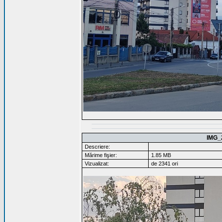
IMG_
Descriere:
Mărime fişier:
1.85 MB
Vizualizat:
de 2341 ori