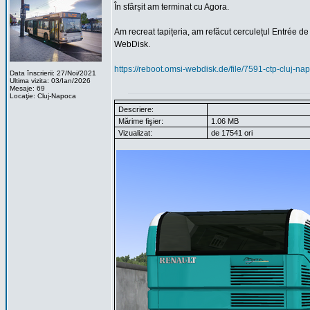
În sfârșit am terminat cu Agora.
Am recreat tapițeria, am refăcut cerculețul Entrée de
WebDisk.
https://reboot.omsi-webdisk.de/file/7591-ctp-cluj-na
Data înscrierii: 27/Noi/2021
Ultima vizita: 03/Ian/2026
Mesaje: 69
Locaţie: Cluj-Napoca
Descriere:
Mărime fişier:
1.06 MB
Vizualizat:
de 17541 ori