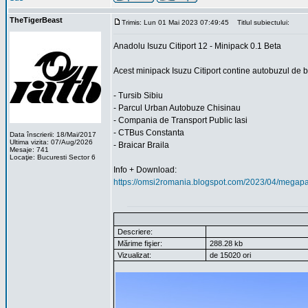
TheTigerBeast
Trimis: Lun 01 Mai 2023 07:49:45
Titlul subiectului:
Anadolu Isuzu Citiport 12 - Minipack 0.1 Beta
Acest minipack Isuzu Citiport contine autobuzul de 
- Tursib Sibiu
- Parcul Urban Autobuze Chisinau
- Compania de Transport Public Iasi
- CTBus Constanta
Data înscrierii: 18/Mai/2017
Ultima vizita: 07/Aug/2026
- Braicar Braila
Mesaje: 741
Locaţie: Bucuresti Sector 6
Info + Download:
https://omsi2romania.blogspot.com/2023/04/megapack
Descriere:
Mărime fişier:
288.28 kb
Vizualizat:
de 15020 ori