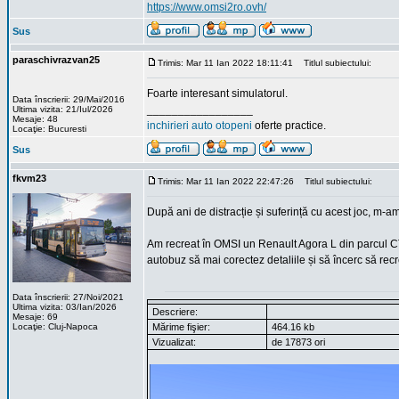
https://www.omsi2ro.ovh/
Sus
paraschivrazvan25
Trimis: Mar 11 Ian 2022 18:11:41
Titlul subiectului:
Foarte interesant simulatorul.
Data înscrierii: 29/Mai/2016
_________________
Ultima vizita: 21/Iul/2026
Mesaje: 48
inchirieri auto otopeni
oferte practice.
Locaţie: Bucuresti
Sus
fkvm23
Trimis: Mar 11 Ian 2022 22:47:26
Titlul subiectului:
După ani de distracție și suferință cu acest joc, m-a
Am recreat în OMSI un Renault Agora L din parcul C
autobuz să mai corectez detaliile și să încerc să recre
Data înscrierii: 27/Noi/2021
Ultima vizita: 03/Ian/2026
Descriere:
Mesaje: 69
Locaţie: Cluj-Napoca
Mărime fişier:
464.16 kb
Vizualizat:
de 17873 ori