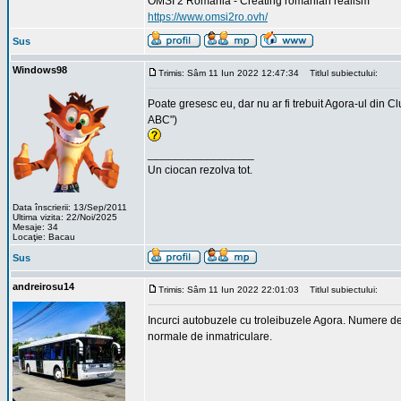
OMSI 2 Romania - Creating romanian realism
https://www.omsi2ro.ovh/
Sus
Windows98
Trimis: Sâm 11 Iun 2022 12:47:34
Titlul subiectului:
Poate gresesc eu, dar nu ar fi trebuit Agora-ul din 
ABC")
_________________
Un ciocan rezolva tot.
Data înscrierii: 13/Sep/2011
Ultima vizita: 22/Noi/2025
Mesaje: 34
Locaţie: Bacau
Sus
andreirosu14
Trimis: Sâm 11 Iun 2022 22:01:03
Titlul subiectului:
Incurci autobuzele cu troleibuzele Agora. Numere de
normale de inmatriculare.