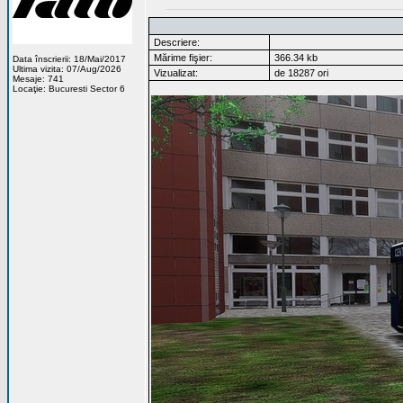
Descriere:
Mărime fişier:
366.34 kb
Data înscrierii: 18/Mai/2017
Ultima vizita: 07/Aug/2026
Vizualizat:
de 18287 ori
Mesaje: 741
Locaţie: Bucuresti Sector 6