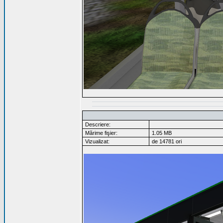
Descriere:
Mărime fişier:
1.05 MB
Vizualizat:
de 14781 ori