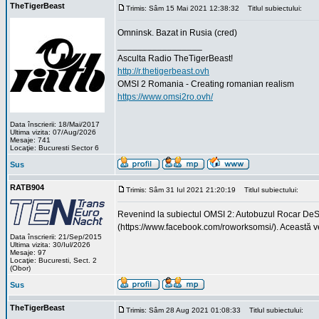
TheTigerBeast
Trimis: Sâm 15 Mai 2021 12:38:32
Titlul subiectului:
Omninsk. Bazat in Rusia (cred)
_________________
Asculta Radio TheTigerBeast!
http://r.thetigerbeast.ovh
OMSI 2 Romania - Creating romanian realism
https://www.omsi2ro.ovh/
Data înscrierii: 18/Mai/2017
Ultima vizita: 07/Aug/2026
Mesaje: 741
Locaţie: Bucuresti Sector 6
Sus
RATB904
Trimis: Sâm 31 Iul 2021 21:20:19
Titlul subiectului:
Revenind la subiectul OMSI 2: Autobuzul Rocar De
(https://www.facebook.com/roworksomsi/). Această ve
Data înscrierii: 21/Sep/2015
Ultima vizita: 30/Iul/2026
Mesaje: 97
Locaţie: Bucuresti, Sect. 2
(Obor)
Sus
TheTigerBeast
Trimis: Sâm 28 Aug 2021 01:08:33
Titlul subiectului: