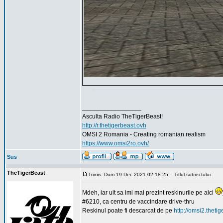
_________________
Asculta Radio TheTigerBeast!
http://r.thetigerbeast.ovh
OMSI 2 Romania - Creating romanian realism
https://www.omsi2ro.ovh/
Sus
TheTigerBeast
Trimis: Dum 19 Dec 2021 02:18:25
Titlul subiectului:
Mdeh, iar uit sa imi mai prezint reskinurile pe aici
#6210, ca centru de vaccindare drive-thru
Reskinul poate fi descarcat de pe
http://omsi2.theti