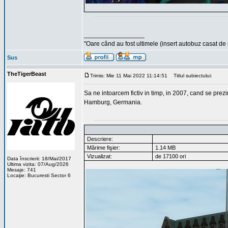
_________________
"Oare când au fost ultimele (insert autobuz casat de
Sus
TheTigerBeast
Trimis: Mie 11 Mai 2022 11:14:51
Titlul subiectului:
Sa ne intoarcem fictiv in timp, in 2007, cand se pr
Hamburg, Germania.
Descriere:
Mărime fişier:
1.14 MB
Vizualizat:
de 17100 ori
Data înscrierii: 18/Mai/2017
Ultima vizita: 07/Aug/2026
Mesaje: 741
Locaţie: Bucuresti Sector 6