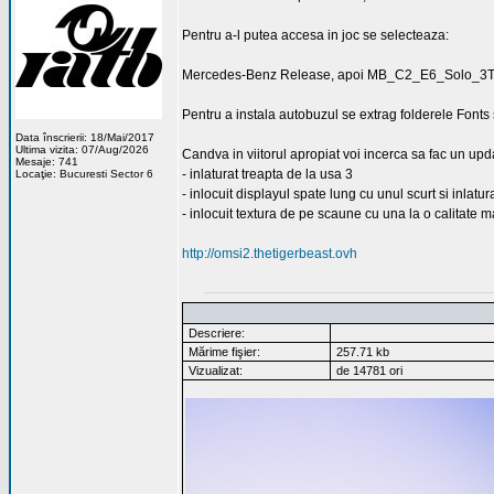
Pentru a-l putea accesa in joc se selecteaza:
Mercedes-Benz Release, apoi MB_C2_E6_Solo_3T (
Pentru a instala autobuzul se extrag folderele Fonts 
Data înscrierii: 18/Mai/2017
Ultima vizita: 07/Aug/2026
Candva in viitorul apropiat voi incerca sa fac un upd
Mesaje: 741
- inlaturat treapta de la usa 3
Locaţie: Bucuresti Sector 6
- inlocuit displayul spate lung cu unul scurt si inlatu
- inlocuit textura de pe scaune cu una la o calitate ma
http://omsi2.thetigerbeast.ovh
Descriere:
Mărime fişier:
257.71 kb
Vizualizat:
de 14781 ori