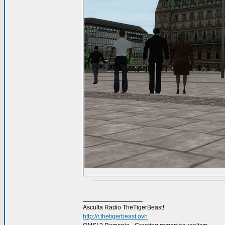
_________________
Asculta Radio TheTigerBeast!
http://r.thetigerbeast.ovh