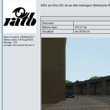
4661 pe linia 261 de pe alte meleaguri (Metropole 
Descriere:
Mărime fişier:
373.27 kb
Vizualizat:
de 19154 ori
Data înscrierii: 18/Mai/2017
Ultima vizita: 07/Aug/2026
Mesaje: 741
Locaţie: Bucuresti Sector 6