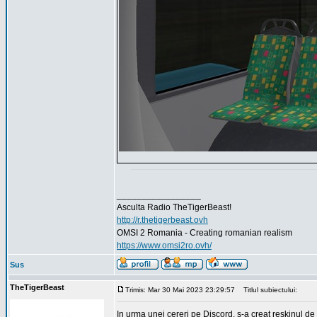
_________________
Asculta Radio TheTigerBeast!
http://r.thetigerbeast.ovh
OMSI 2 Romania - Creating romanian realism
https://www.omsi2ro.ovh/
Sus
TheTigerBeast
Trimis: Mar 30 Mai 2023 23:29:57
Titlul subiectului:
In urma unei cereri pe Discord, s-a creat reskinul de