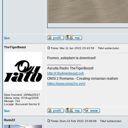
Sus
TheTigerBeast
Trimis: Mar 11 Ian 2022 23:43:58
Titlul subiectului:
Frumos, asteptam la download!
_________________
Asculta Radio TheTigerBeast!
http://r.thetigerbeast.ovh
OMSI 2 Romania - Creating romanian realism
https://www.omsi2ro.ovh/
Data înscrierii: 18/Mai/2017
Ultima vizita: 07/Aug/2026
Mesaje: 741
Locaţie: Bucuresti Sector 6
Sus
fkvm23
Trimis: Dum 13 Feb 2022 15:08:08
Titlul subiectului: