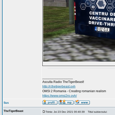
_________________
Asculta Radio TheTigerBeast!
http://r.thetigerbeast.ovh
OMSI 2 Romania - Creating romanian realism
https://www.omsi2ro.ovh/
Sus
TheTigerBeast
Trimis: Joi 23 Dec 2021 00:40:39
Titlul subiectului: