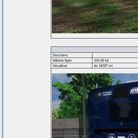
Descriere:
Mărime fişier:
334.69 kb
Vizualizat:
de 18287 ori