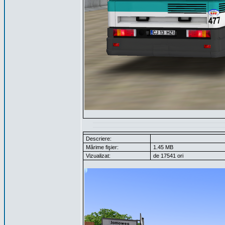
Descriere:
Mărime fişier:
1.45 MB
Vizualizat:
de 17541 ori