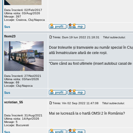
Data înscrierii: 02/Feb/2017
Ultima vizita: 03/Aug/2026
Mesaje: 397
Locaţie: Craiova, Cluj-Napoca
Sus
fkvm23
Trimis: Dum 19 Iun 2022 21:18:31
Titlul subiectului:
Doar troleurile și tramvaiele au număr special în Cl
altă înmatriculare afară de cele roșii.
_________________
"Oare când au fost ultimele (insert autobuz casat de
Data înscrierii: 27/Noi/2021
Ultima vizita: 03/Ian/2026
Mesaje: 69
Locaţie: Cluj-Napoca
Sus
vcristian_55
Trimis: Vin 02 Sep 2022 11:47:08
Titlul subiectului:
Mai se lucrează la o hartă OMSI 2 în România?
Data înscrierii: 31/Aug/2021
Ultima vizita: 14/Apr/2026
Mesaje: 5
Locaţie: Bucuresti
Sus