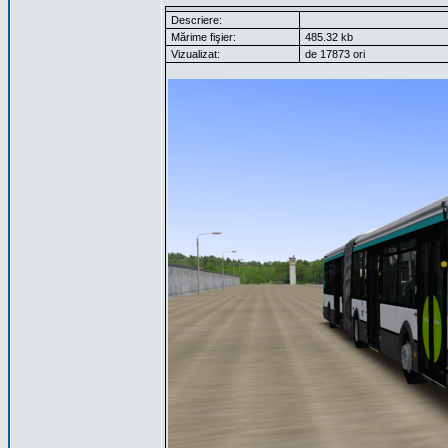
Descriere:
Mărime fişier:
485.32 kb
Vizualizat:
de 17873 ori