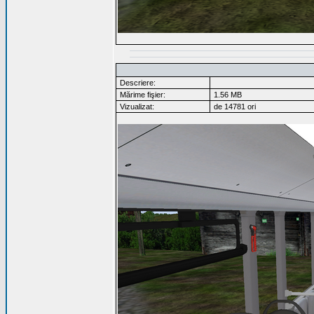
Descriere:
Mărime fişier:
1.56 MB
Vizualizat:
de 14781 ori