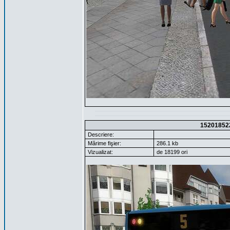
15201852
Descriere:
Mărime fişier:
286.1 kb
Vizualizat:
de 18199 ori