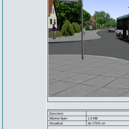
Descriere:
Mărime fişier:
1.8 MB
Vizualizat:
de 17541 ori