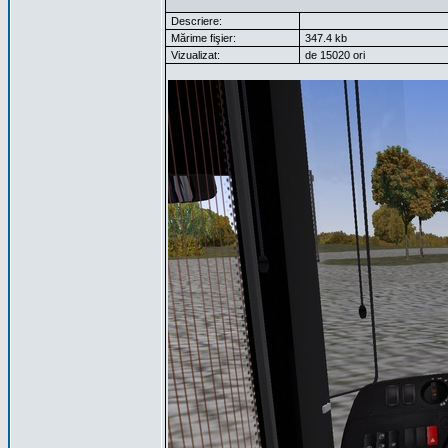
Descriere:
Mărime fişier:
347.4 kb
Vizualizat:
de 15020 ori