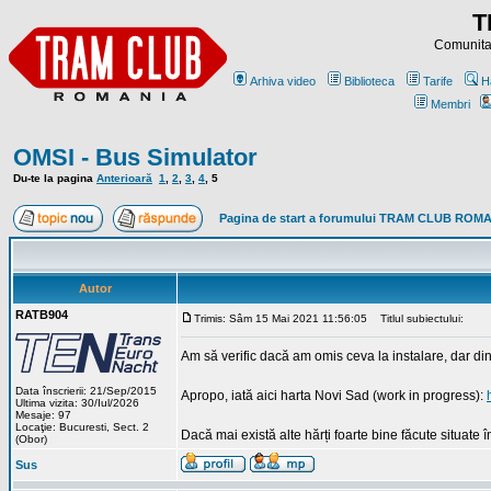
T
Comunitat
Arhiva video
Biblioteca
Tarife
H
Membri
OMSI - Bus Simulator
Du-te la pagina
Anterioară
1
,
2
,
3
,
4
,
5
Pagina de start a forumului TRAM CLUB ROM
Autor
RATB904
Trimis: Sâm 15 Mai 2021 11:56:05
Titlul subiectului:
Am să verific dacă am omis ceva la instalare, dar din
Data înscrierii: 21/Sep/2015
Apropo, iată aici harta Novi Sad (work in progress):
Ultima vizita: 30/Iul/2026
Mesaje: 97
Locaţie: Bucuresti, Sect. 2
Dacă mai există alte hărți foarte bine făcute situate
(Obor)
Sus