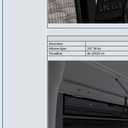
Descriere:
Mărime fişier:
247.38 kb
Vizualizat:
de 15020 ori