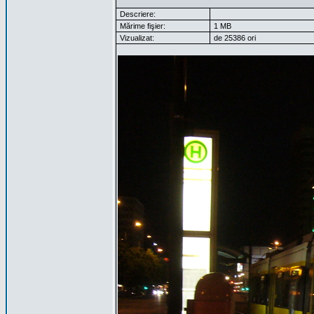
Descriere:
Mărime fişier:
1 MB
Vizualizat:
de 25386 ori