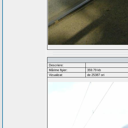
Descriere:
Mărime fişier:
359.79 kb
Vizualizat:
de 25387 ori