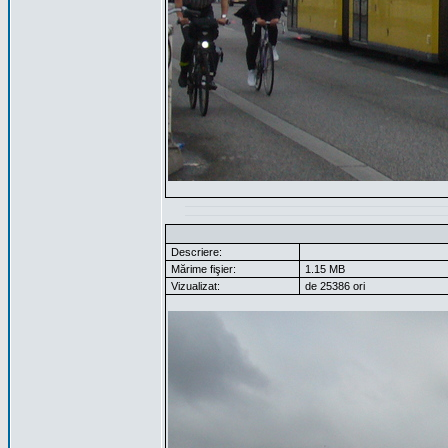
Descriere:
Mărime fişier:
1.15 MB
Vizualizat:
de 25386 ori