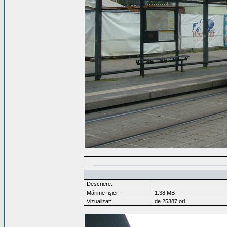
Descriere:
Mărime fişier:
1.38 MB
Vizualizat:
de 25387 ori