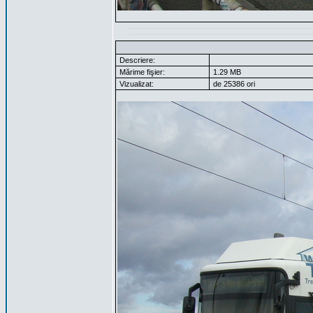
Descriere:
Mărime fişier:
1.29 MB
Vizualizat:
de 25386 ori