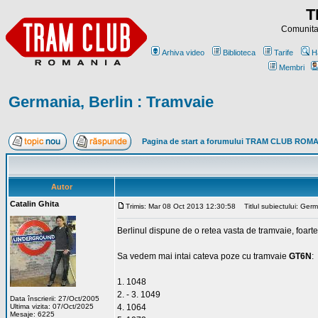
T
Comunitat
Arhiva video
Biblioteca
Tarife
H
Membri
Germania, Berlin : Tramvaie
Pagina de start a forumului TRAM CLUB ROM
Autor
Catalin Ghita
Trimis: Mar 08 Oct 2013 12:30:58
Titlul subiectului: Germ
Berlinul dispune de o retea vasta de tramvaie, foarte 
Sa vedem mai intai cateva poze cu tramvaie
GT6N
:
1. 1048
2. - 3. 1049
Data înscrierii: 27/Oct/2005
Ultima vizita: 07/Oct/2025
4. 1064
Mesaje: 6225