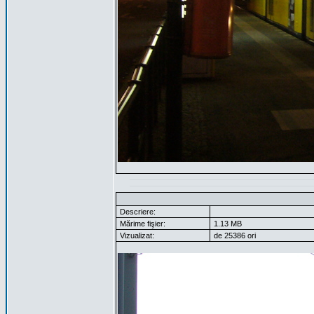
Descriere:
Mărime fişier:
1.13 MB
Vizualizat:
de 25386 ori