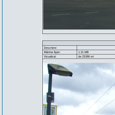
Descriere:
Mărime fişier:
1.31 MB
Vizualizat:
de 25386 ori