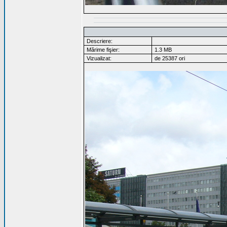
Descriere:
Mărime fişier:
1.3 MB
Vizualizat:
de 25387 ori