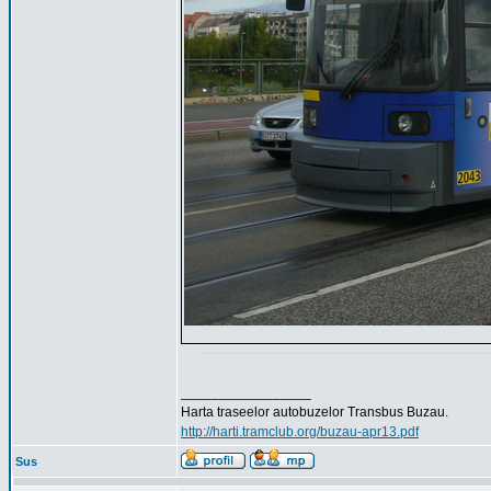
_________________
Harta traseelor autobuzelor Transbus Buzau.
http://harti.tramclub.org/buzau-apr13.pdf
Sus