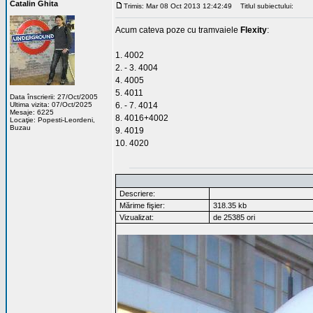
Catalin Ghita
Trimis: Mar 08 Oct 2013 12:42:49
Titlul subiectului:
Acum cateva poze cu tramvaiele
Flexity
:
1. 4002
2. - 3. 4004
4. 4005
5. 4011
Data înscrierii: 27/Oct/2005
Ultima vizita: 07/Oct/2025
6. - 7. 4014
Mesaje: 6225
8. 4016+4002
Locaţie: Popesti-Leordeni,
Buzau
9. 4019
10. 4020
Descriere:
Mărime fişier:
318.35 kb
Vizualizat:
de 25385 ori