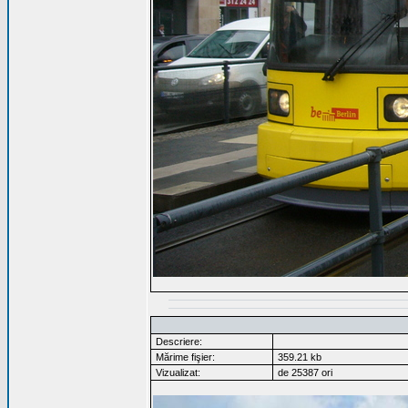
Descriere:
Mărime fişier:
359.21 kb
Vizualizat:
de 25387 ori