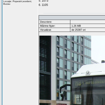
5. 1073
Locaţie: Popesti-Leordeni,
Buzau
6. 1105
Descriere:
Mărime fişier:
1.26 MB
Vizualizat:
de 25387 ori