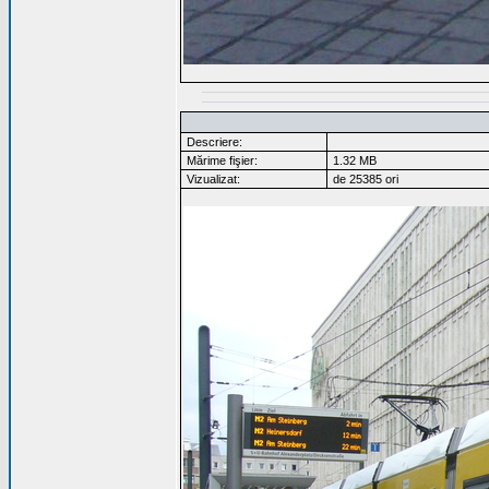
Descriere:
Mărime fişier:
1.32 MB
Vizualizat:
de 25385 ori