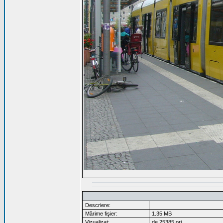
Descriere:
Mărime fişier:
1.35 MB
Vizualizat:
de 25385 ori