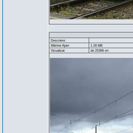
Descriere:
Mărime fişier:
1.28 MB
Vizualizat:
de 25386 ori