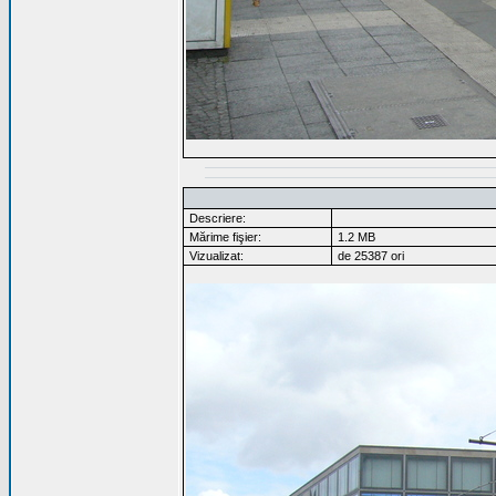
Descriere:
Mărime fişier:
1.2 MB
Vizualizat:
de 25387 ori