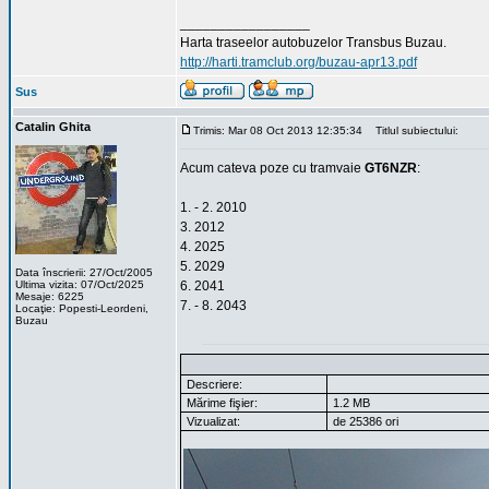
_________________
Harta traseelor autobuzelor Transbus Buzau.
http://harti.tramclub.org/buzau-apr13.pdf
Sus
Catalin Ghita
Trimis: Mar 08 Oct 2013 12:35:34
Titlul subiectului:
Acum cateva poze cu tramvaie
GT6NZR
:
1. - 2. 2010
3. 2012
4. 2025
5. 2029
Data înscrierii: 27/Oct/2005
Ultima vizita: 07/Oct/2025
6. 2041
Mesaje: 6225
7. - 8. 2043
Locaţie: Popesti-Leordeni,
Buzau
Descriere:
Mărime fişier:
1.2 MB
Vizualizat:
de 25386 ori