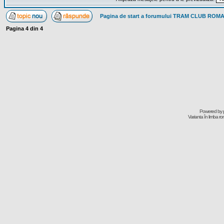
Pagina de start a forumului TRAM CLUB ROM
Pagina
4
din
4
Powered by
Varianta în limba r