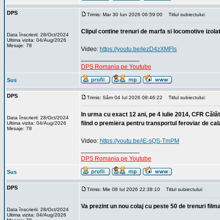
DPS
Trimis: Mar 30 Iun 2026 06:59:00
Titlul subiectului:
Clipul contine trenuri de marfa si locomotive izola
Data înscrierii: 28/Oct/2024
Ultima vizita: 04/Aug/2026
Mesaje: 78
Video:
https://youtu.be/iezD4zXMFls
_________________
DPS Romania pe Youtube
Sus
DPS
Trimis: Sâm 04 Iul 2026 08:46:22
Titlul subiectului:
In urma cu exact 12 ani, pe 4 iulie 2014, CFR Călăt
Data înscrierii: 28/Oct/2024
fiind o premiera pentru transportul feroviar de cal
Ultima vizita: 04/Aug/2026
Mesaje: 78
Video:
https://youtu.be/iE-sQS-TmPM
_________________
DPS Romania pe Youtube
Sus
DPS
Trimis: Mie 08 Iul 2026 22:38:10
Titlul subiectului:
Va prezint un nou colaj cu peste 50 de trenuri film
Data înscrierii: 28/Oct/2024
Ultima vizita: 04/Aug/2026