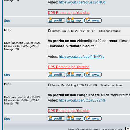
Mesaje: 78
Video:
https://youtu.be/zgrJe12dNOo
_________________
DPS Romania pe Youtube
Sus
DPS
Trimis: Lun 20 Iul 2026 20:01:12
Titlul subiectului:
Va prezint un nou videoclip cu 20 de trenuri filmat
Data înscrierii: 28/Oct/2024
Timisoara. Vizionare placuta!
Ultima vizita: 04/Aug/2026
Mesaje: 78
Video:
https://youtu.be/gqqf4ITwPYc
_________________
DPS Romania pe Youtube
Sus
DPS
Trimis: Mar 04 Aug 2026 19:46:09
Titlul subiectului:
Va prezint un nou colaj cu peste 40 de trenuri film
Data înscrierii: 28/Oct/2024
Video:
https://youtu.be/uOZaE072fRI
Ultima vizita: 04/Aug/2026
Mesaje: 78
_________________
DPS Romania pe Youtube
Sus
Afişează mesajele pentru a le previzualiza: