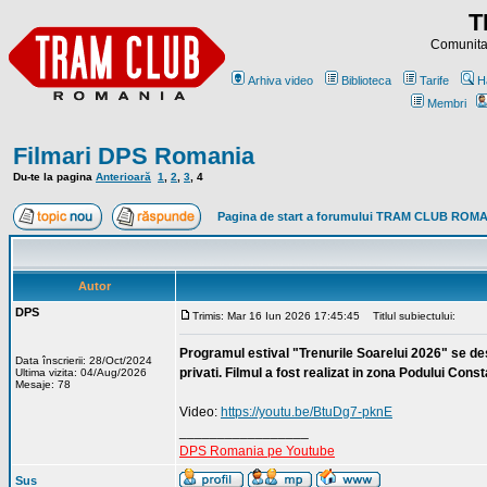
T
Comunitat
Arhiva video
Biblioteca
Tarife
H
Membri
Filmari DPS Romania
Du-te la pagina
Anterioară
1
,
2
,
3
,
4
Pagina de start a forumului TRAM CLUB ROM
Autor
DPS
Trimis: Mar 16 Iun 2026 17:45:45
Titlul subiectului:
Programul estival "Trenurile Soarelui 2026" se des
Data înscrierii: 28/Oct/2024
privati. Filmul a fost realizat in zona Podului Con
Ultima vizita: 04/Aug/2026
Mesaje: 78
Video:
https://youtu.be/BtuDg7-pknE
_________________
DPS Romania pe Youtube
Sus