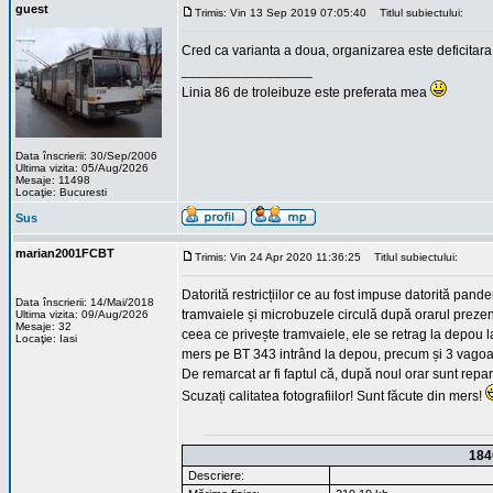
guest
Trimis: Vin 13 Sep 2019 07:05:40
Titlul subiectului:
Cred ca varianta a doua, organizarea este deficitara
_________________
Linia 86 de troleibuze este preferata mea
Data înscrierii: 30/Sep/2006
Ultima vizita: 05/Aug/2026
Mesaje: 11498
Locaţie: Bucuresti
Sus
marian2001FCBT
Trimis: Vin 24 Apr 2020 11:36:25
Titlul subiectului:
Datorită restricțiilor ce au fost impuse datorită pande
Data înscrierii: 14/Mai/2018
tramvaiele și microbuzele circulă după orarul prezen
Ultima vizita: 09/Aug/2026
Mesaje: 32
ceea ce privește tramvaiele, ele se retrag la depou la 
Locaţie: Iasi
mers pe BT 343 intrând la depou, precum și 3 vagoa
De remarcat ar fi faptul că, după noul orar sunt repart
Scuzați calitatea fotografiilor! Sunt făcute din mers!
184
Descriere: