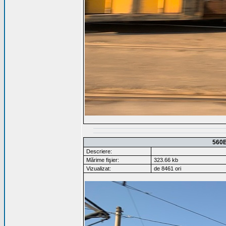
560
Descriere:
Mărime fişier:
323.66 kb
Vizualizat:
de 8461 ori