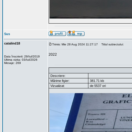
Sus
catalind18
Trimis: Mie 28 Aug 2024 11:27:17
Titlul subiectului:
2022
Data înscrierii: 29/Iul/2019
Ultima vizita: 03/Iul/2026
Mesaje: 269
Descriere:
Mărime fişier:
381.71 kb
Vizualizat:
de 5537 ori