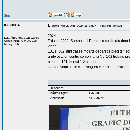
Sus
catalind18
Trimis: Mie 28 Aug 2024 11:33:07
Titlul subiectului:
2024
Data înscrierii: 29/Iul/2019
Fata de 2022, Sambata si Duminica se circula doar la
Ultima vizita: 03/Iul/2026
Mesaje: 269
vineri.
101 si 102 sunt trasee moarte deoarece pleci din zona 
unde este un centru comercial si Mc. 102 trebuie prel
pline pe 101, in rest 1-2 calatori.
Ca tramvaiul sa fie vital, singura varianta ar fi sa fie
Descriere:
Mărime fişier:
1.37 MB
Vizualizat:
de 5536 ori