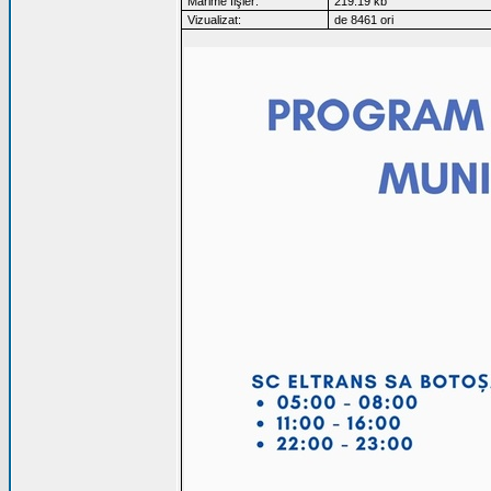
Mărime fişier:
219.19 kb
Vizualizat:
de 8461 ori