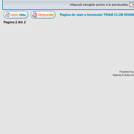
Afişează mesajele pentru a le previzualiza:
Pagina de start a forumului TRAM CLUB ROM
Pagina
2
din
2
Powered by
Varianta în limba r