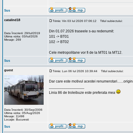
Sus
catalind18
Trimis: Vin 03 Iul 2026 07:06:12
Titlul subiectului:
Din 01.07.2026 traseele s-au redenumit:
Data înscrierii: 29/Iul/2019
101 -> BT01
Ultima vizita: 03/Iul/2026
Mesaje: 269
102 -> BT02
Cele metropolitane vor fi de la MT01 la MT12.
Sus
guest
Trimis: Lun 06 Iul 2026 10:39:44
Titlul subiectului:
Dar care este motivul acestei renumerotari.......origi
_________________
Linia 86 de troleibuze este preferata mea
Data înscrierii: 30/Sep/2006
Ultima vizita: 05/Aug/2026
Mesaje: 11498
Locaţie: Bucuresti
Sus