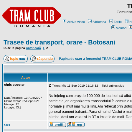
T
Comunitat
Arhiva video
Biblioteca
Tarife
H
Membri
Trasee de transport, orare - Botosani
Du-te la pagina
Anterioară
1
,
2
Pagina de start a forumului TRAM CLUB ROM
Autor
chris scooter
Trimis: Mie 11 Sep 2019 21:16:32
Titlul subiectului:
Nu înţeleg cum oraş de 100.000 de locuitori să aibă 
Data înscrierii: 13/Aug/2007
sardelele, ori organizarea transportului în comun e u
Ultima vizita: 06/Sep/2021
Mesaje: 12
normale şi mult mai multe linii. Am retrecut prin Boto
Locaţie: Cluj
general oameni batrani...Pana si hulitul Vaslui e mai
plimbe, desi am vazut si in BT o imitatíe de mall. Dar 
Sus