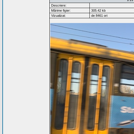
F7F
Descriere:
Mărime fişier:
305.42 kb
Vizualizat:
de 8461 ori