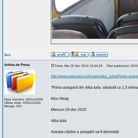
Sus
Arhiva de Presa
Trimis: Mie 29 Dec 2010 18:44:26
Titlul subiectului: 201
http://www.adevarul.ro/locale/alba_iulia/Prima-aut
"Prima autogară din Alba Iulia, vândută cu 1,5 mili
Nicu Neag
Data înscrierii: 18/Oct/2005
Ultima vizita: 03/Oct/2024
Mesaje: 931
Miercuri 29 dec 2010
Alba Iulia
Actuala clădire a autogării va fi demolată