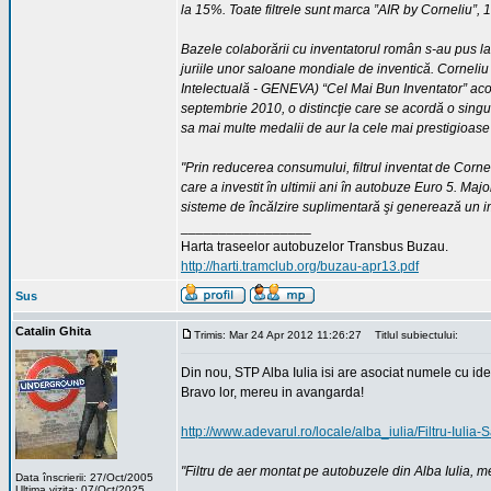
la 15%. Toate filtrele sunt marca ”AIR by Corneliu”
Bazele colaborării cu inventatorul român s-au pus la
juriile unor saloane mondiale de inventică. Corneli
Intelectuală - GENEVA) “Cel Mai Bun Inventator” acord
septembrie 2010, o distincţie care se acordă o singu
sa mai multe medalii de aur la cele mai prestigioase
"Prin reducerea consumului, filtrul inventat de Corne
care a investit în ultimii ani în autobuze Euro 5. Maj
sisteme de încălzire suplimentară şi generează un im
_________________
Harta traseelor autobuzelor Transbus Buzau.
http://harti.tramclub.org/buzau-apr13.pdf
Sus
Catalin Ghita
Trimis: Mar 24 Apr 2012 11:26:27
Titlul subiectului:
Din nou, STP Alba Iulia isi are asociat numele cu ide
Bravo lor, mereu in avangarda!
http://www.adevarul.ro/locale/alba_iulia/Filtru-Iul
"Filtru de aer montat pe autobuzele din Alba Iulia, m
Data înscrierii: 27/Oct/2005
Ultima vizita: 07/Oct/2025