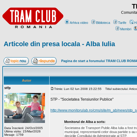
T
Comunitat
Arhiva video
Biblioteca
Tarife
H
Membri
Articole din presa locala - Alba Iulia
Pagina de start a forumului TRAM CLUB ROM
Autor
stfp
Trimis: Lun 02 Iun 2008 15:22:55
Titlul subiectului: Artico
STP - "Societatea Tensiunilor Publice"
http://www.monitorulab.ro/cms/site/m_ab/news/stp_
Monitorul de Alba a scris:
Societatea de Transport Public Alba Iulia a fost tr
Data înscrierii: 24/Oct/2005
Ultima vizita: 15/Mar/2026
municipal, reprezentantii celor doua partide s-au co
Mesaje: 1759
deciziile Consiliului de Administratie al STP.