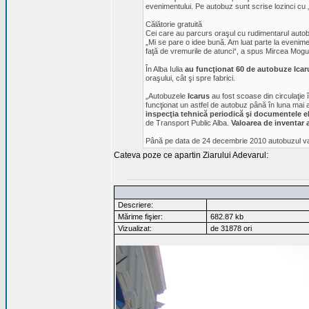
evenimentului. Pe autobuz sunt scrise lozinci cu 
Călătorie gratuită
Cei care au parcurs oraşul cu rudimentarul autobuz
„Mi se pare o idee bună. Am luat parte la eveniment
faţă de vremurile de atunci“, a spus Mircea Moguţ,
În Alba Iulia
au funcţionat 60 de autobuze Icar
oraşului, cât şi spre fabrici.
„Autobuzele
Icarus
au fost scoase din circulaţie 
funcţionat un astfel de autobuz până în luna mai 
inspecţia tehnică periodică şi documentele e
de Transport Public Alba.
Valoarea de inventar 
Până pe data de 24 decembrie 2010 autobuzul va st
Cateva poze ce apartin Ziarului Adevarul:
Descriere:
Mărime fişier:
682.87 kb
Vizualizat:
de 31878 ori