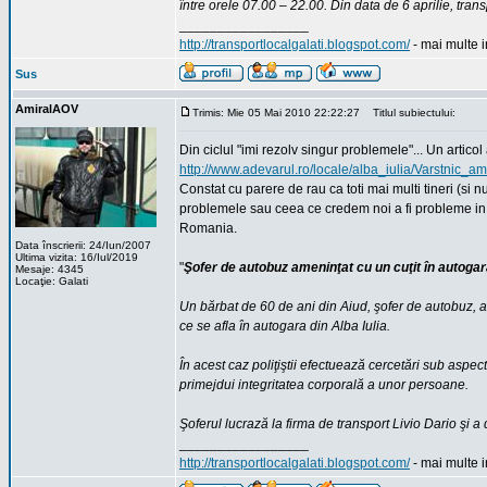
între orele 07.00 – 22.00. Din data de 6 aprilie, trans
_________________
http://transportlocalgalati.blogspot.com/
- mai multe in
Sus
AmiralAOV
Trimis: Mie 05 Mai 2010 22:22:27
Titlul subiectului:
Din ciclul "imi rezolv singur problemele"... Un articol
http://www.adevarul.ro/locale/alba_iulia/Varstnic
Constat cu parere de rau ca toti mai multi tineri (si
problemele sau ceea ce credem noi a fi probleme in 
Romania.
Data înscrierii: 24/Iun/2007
Ultima vizita: 16/Iul/2019
"
Şofer de autobuz ameninţat cu un cuţit în autogara
Mesaje: 4345
Locaţie: Galati
Un bărbat de 60 de ani din Aiud, şofer de autobuz, a s
ce se afla în autogara din Alba Iulia.
În acest caz poliţiştii efectuează cercetări sub aspectu
primejdui integritatea corporală a unor persoane.
Şoferul lucrază la firma de transport Livio Dario şi a 
_________________
http://transportlocalgalati.blogspot.com/
- mai multe in