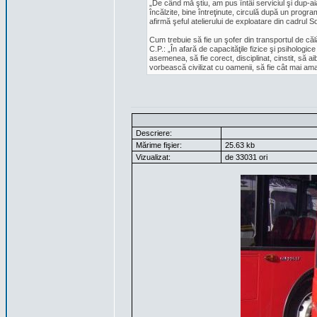
„De când mă ştiu, am pus întâi serviciul şi dup-ai
încălzite, bine întreţinute, circulă după un program
afirmă şeful atelierului de exploatare din cadrul S
Cum trebuie să fie un şofer din transportul de căl
C.P.: „În afară de capacităţile fizice şi psihologice
asemenea, să fie corect, disciplinat, cinstit, să 
vorbească civilizat cu oamenii, să fie cât mai amab
Descriere:
Mărime fişier:
25.63 kb
Vizualizat:
de 33031 ori