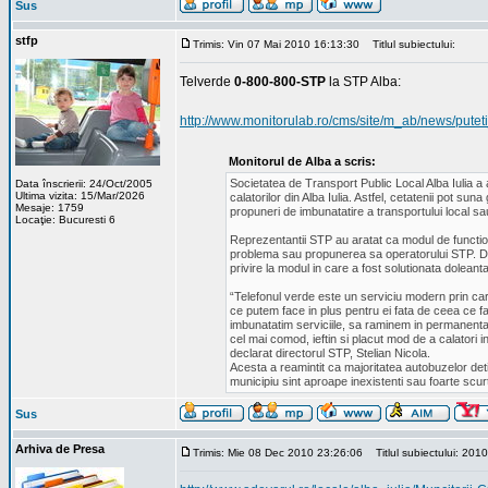
Sus
stfp
Trimis: Vin 07 Mai 2010 16:13:30
Titlul subiectului:
Telverde
0-800-800-STP
la STP Alba:
http://www.monitorulab.ro/cms/site/m_ab/news/putet
Monitorul de Alba a scris:
Societatea de Transport Public Local Alba Iulia a 
Data înscrierii: 24/Oct/2005
Ultima vizita: 15/Mar/2026
calatorilor din Alba Iulia. Astfel, cetatenii pot s
Mesaje: 1759
propuneri de imbunatatire a transportului local s
Locaţie: Bucuresti 6
Reprezentantii STP au aratat ca modul de function
problema sau propunerea sa operatorului STP. Daca
privire la modul in care a fost solutionata doleanta
“Telefonul verde este un serviciu modern prin ca
ce putem face in plus pentru ei fata de ceea ce f
imbunatatim serviciile, sa raminem in permanenta la
cel mai comod, ieftin si placut mod de a calatori i
declarat directorul STP, Stelian Nicola.
Acesta a reamintit ca majoritatea autobuzelor detin
municipiu sint aproape inexistenti sau foarte scurt
Sus
Arhiva de Presa
Trimis: Mie 08 Dec 2010 23:26:06
Titlul subiectului: 201