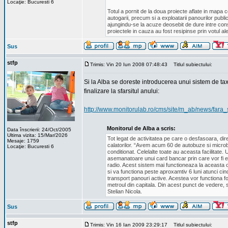
Locaţie: Bucuresti 6
Totul a pornit de la doua proiecte aflate in mapa c
autogarii, precum si a exploatarii panourilor publi
ajungindu-se la acuze deosebit de dure intre consil
proiectele in cauza au fost resipinse prin votul ale
Sus
stfp
Trimis: Vin 20 Iun 2008 07:48:43
Titlul subiectului:
Si la Alba se doreste introducerea unui sistem de ta
finalizare la sfarsitul anului:
http://www.monitorulab.ro/cms/site/m_ab/news/far
Monitorul de Alba a scris:
Data înscrierii: 24/Oct/2005
Ultima vizita: 15/Mar/2026
Tot legat de activitatea pe care o desfasoara, dir
Mesaje: 1759
calatorilor. “Avem acum 60 de autobuze si microbuz
Locaţie: Bucuresti 6
conditionat. Celelalte toate au aceasta facilitat
asemanatoare unui card bancar prin care vor fi eli
radio. Acest sistem mai functioneaza la aceasta ora
si va functiona peste aproxamtiv 6 luni atunci cin
transport panouri active. Acestea vor functiona foa
metroul din capitala. Din acest punct de vedere, st
Stelian Nicola.
Sus
stfp
Trimis: Vin 16 Ian 2009 23:29:17
Titlul subiectului: