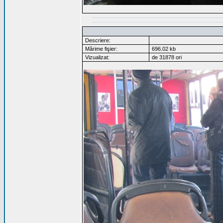
Descriere:
Mărime fişier:
696.02 kb
Vizualizat:
de 31878 ori