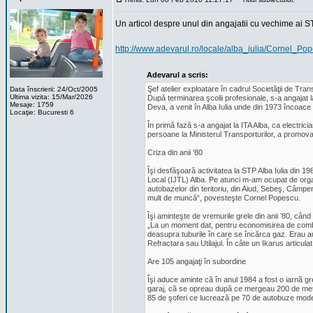
Un articol despre unul din angajatii cu vechime ai S
http://www.adevarul.ro/locale/alba_iulia/Cornel
Adevarul a scris:
Şef atelier exploatare în cadrul Societăţii de Tra
Data înscrierii: 24/Oct/2005
Ultima vizita: 15/Mar/2026
După terminarea şcolii profesionale, s-a angajat 
Mesaje: 1759
Deva, a venit în Alba Iulia unde din 1973 încoace 
Locaţie: Bucuresti 6
În primă fază s-a angajat la ITA Alba, ca electric
persoane la Ministerul Transporturilor, a promovat
Criza din anii ’80
Îşi desfăşoară activitatea la STP Alba Iulia din 1
Local (IJTL) Alba. Pe atunci m-am ocupat de organ
autobazelor din teritoriu, din Aiud, Sebeş, Câmpen
mult de muncă“, povesteşte Cornel Popescu.
Îşi aminteşte de vremurile grele din anii ’80, cân
„La un moment dat, pentru economisirea de combu
deasupra tuburile în care se încărca gaz. Erau aut
Refractara sau Utilajul. În câte un Ikarus articul
Are 105 angajaţi în subordine
Îşi aduce aminte că în anul 1984 a fost o iarnă gr
garaj, că se opreau după ce mergeau 200 de metri
85 de şoferi ce lucrează pe 70 de autobuze mod