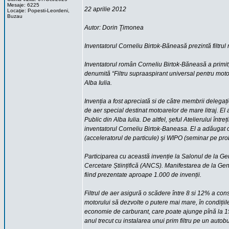
Mesaje: 6225
22 aprilie 2012
Locaţie: Popesti-Leordeni,
Buzau
Autor: Dorin Ţimonea
Inventatorul Corneliu Birtok-Băneasă prezintă filtru
Inventatorul român Corneliu Birtok-Băneasă a primit,
denumită “Filtru supraaspirant universal pentru motoa
Alba Iulia.
Invenția a fost apreciată si de către membrii delegaț
de aer special destinat motoarelor de mare litraj. El 
Public din Alba Iulia. De altfel, șeful Atelierului într
inventatorul Corneliu Birtok-Baneasa. El a adăugat c
(acceleratorul de particule) şi WIPO (seminar pe pro
Participarea cu această invenție la Salonul de la Ge
Cercetare Științifică (ANCS). Manifestarea de la Gene
fiind prezentate aproape 1.000 de invenții.
Filtrul de aer asigură o scădere între 8 si 12% a cons
motorului să dezvolte o putere mai mare, în condițiile
economie de carburant, care poate ajunge pînă la 15 
anul trecut cu instalarea unui prim filtru pe un autob