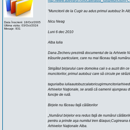
http://www.adevarul.ro/locale/alba_iulia/Muncitorii
"Muncitorii de la Cugir au adus primul autobuz în Alb
Nicu Neag
Data înscrierii: 18/Oct/2005
Ultima vizita: 03/Oct/2024
Mesaje: 931
Luni 6 dec 2010
Alba Iulia
Dana Zecheru prezintă documentul de la Arhivele Naţi
trăsurile particulare, care nu mai făceau faţă număr
Strigătul birjarului care domolea caii s-a auzit din ce
muncitorilor, primul autobuz care să circule pe străzi
tagurialba iuliaautobuzcalatoricugirmuncitoriarhive
Arhivelor Naţionale, se arată că oamenii ajungeau dintr
funcţie de rută.
Birjele nu făceau faţă călătorilor
„Numărul birjelor era redus faţă de numărul călătorilo
pentru a prinde aşa numitul tren &laquo;Cugireana &
Arhivelor Naţionale Alba.