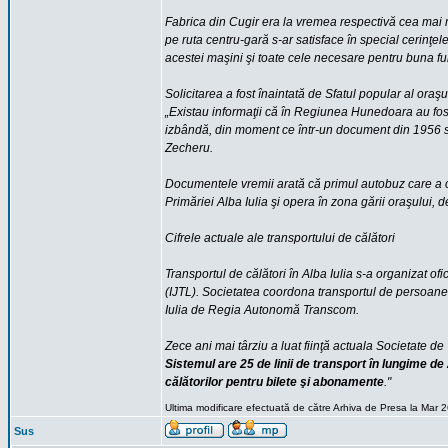
Fabrica din Cugir era la vremea respectivă cea mai m
pe ruta centru-gară s-ar satisface în special cerinţe
acestei maşini şi toate cele necesare pentru buna fu
Solicitarea a fost înaintată de Sfatul popular al or
„Existau informaţii că în Regiunea Hunedoara au fost
izbândă, din moment ce într-un document din 1956 se
Zecheru.
Documentele vremii arată că primul autobuz care a ci
Primăriei Alba Iulia şi opera în zona gării oraşului,
Cifrele actuale ale transportului de călători
Transportul de călători în Alba Iulia s-a organizat o
(IJTL). Societatea coordona transportul de persoane ş
Iulia de Regia Autonomă Transcom.
Zece ani mai târziu a luat fiinţă actuala Societate d
Sistemul are 25 de linii de transport în lungime de
călătorilor pentru bilete şi abonamente
."
Ultima modificare efectuată de către Arhiva de Presa la Mar 2
Sus