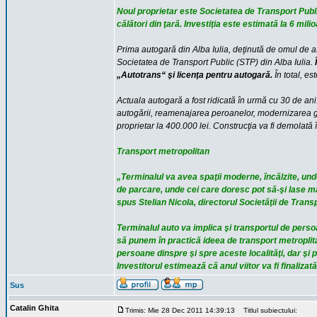
Noul proprietar este Societatea de Transport Publ
călători din ţară. Investiţia este estimată la 6 mili
Prima autogară din Alba Iulia, deţinută de omul de af
Societatea de Transport Public (STP) din Alba Iulia.
Î
„Autotrans“ şi licenţa pentru autogară.
În total, es
Actuala autogară a fost ridicată în urmă cu 30 de ani
autogării, reamenajarea peroanelor, modernizarea gru
proprietar la 400.000 lei. Construcţia va fi demolată 
Transport metropolitan
„Terminalul va avea spaţii moderne, încălzite, unde 
de parcare, unde cei care doresc pot să-şi lase maş
spus Stelian Nicola, directorul Societăţii de Transp
Terminalul auto va implica şi transportul de persoa
să punem în practică ideea de transport metroplitan
persoane dinspre şi spre aceste localităţi, dar şi 
Investitorul estimează că anul viitor va fi finaliza
Sus
Catalin Ghita
Trimis: Mie 28 Dec 2011 14:39:13
Titlul subiectului: