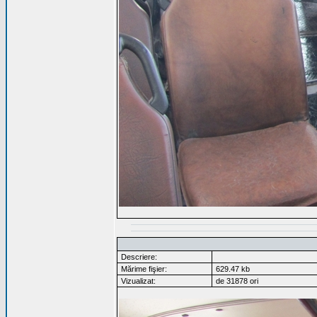
Descriere:
Mărime fişier:
629.47 kb
Vizualizat:
de 31878 ori