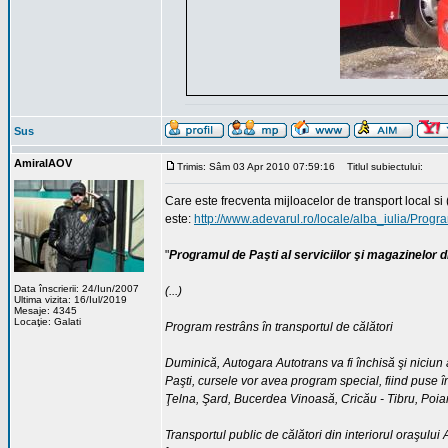
Sus
AmiralAOV
Trimis: Sâm 03 Apr 2010 07:59:16
Titlul subiectului:
Care este frecventa mijloacelor de transport local si (
este:
http://www.adevarul.ro/locale/alba_iulia/Pro
"
Programul de Paşti al serviciilor şi magazinelor di
Data înscrierii: 24/Iun/2007
(...)
Ultima vizita: 16/Iul/2019
Mesaje: 4345
Locaţie: Galati
Program restrâns în transportul de călători
Duminică, Autogara Autotrans va fi închisă şi niciun 
Paşti, cursele vor avea program special, fiind puse î
Ţelna, Şard, Bucerdea Vinoasă, Cricău - Tibru, Poian
Transportul public de călători din interiorul oraşului 