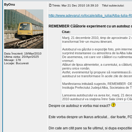
ByOnu
Trimis: Mar 21 Dec 2010 16:39:10
Titlul subiectului:
http://www.adevarul.ro/locale/alba_iulia/Alba-Iul
REMEMBER Călătorie experiment cu un autobuz d
Citat:
Marţi, 21 decembrie 2010, timp de aproximativ 2 or
transformat într-un muzeu itinerant.
Autobuzul va găzdui o expoziţie foto, prin interme
surprind instantanee cu atmosfera de la Alba Iuli
Data înscrierii: 19/Mar/2010
Ultima vizita: 20/Apr/2025
De asemenea, cei care vor călători cu rudimentaru
Mesaje: 178
vremuri.
Locaţie: Bucuresti
Alături de lipsa alimentelor, a curentului, a călduri
pentru orice român.
Astfel, evenimentul îşi propune să reamintească al
autobuzul se transformase în acele zile de decem
Manifestarea intitulată sugestiv, REMEMBER -DEC
Instituţia Prefectului Judeţul Alba, Societatea de Tr
Lansarea autobuzului va avea loc, marţi, 21 decem
2010 autobuzul va staţiona între Sala Unirii şi Cl
Despre ce autobuz e vorba mai exact?
Este vorba despre un Ikarus articulat... dar foarte,
Din cate am citit pare sa fie ultimul, si dupa expozi