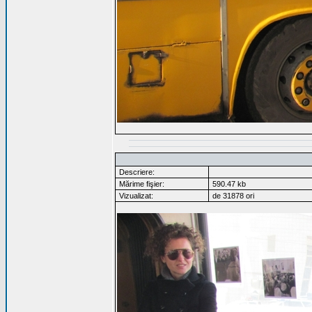
Descriere:
Mărime fişier:
590.47 kb
Vizualizat:
de 31878 ori