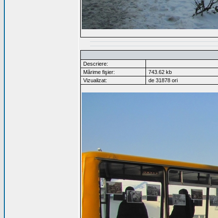
Descriere:
Mărime fişier:
743.62 kb
Vizualizat:
de 31878 ori