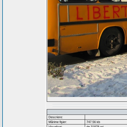
Descriere:
Mărime fişier:
747.56 kb
Vizualizat:
de 31878 ori