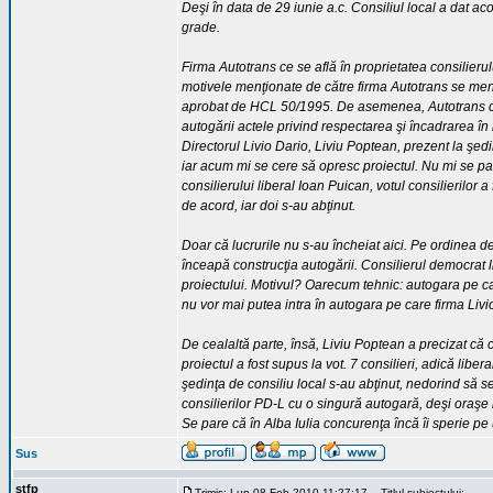
Deşi în data de 29 iunie a.c. Consiliul local a dat aco
grade.
Firma Autotrans ce se află în proprietatea consilierul
motivele menţionate de către firma Autotrans se menţ
aprobat de HCL 50/1995. De asemenea, Autotrans con
autogării actele privind respectarea şi încadrarea în
Directorul Livio Dario, Liviu Poptean, prezent la şedi
iar acum mi se cere să opresc proiectul. Nu mi se pa
consilierului liberal Ioan Puican, votul consilierilor a
de acord, iar doi s-au abţinut.
Doar că lucrurile nu s-au încheiat aici. Pe ordinea de
înceapă construcţia autogării. Consilierul democrat l
proiectului. Motivul? Oarecum tehnic: autogara pe ca
nu vor mai putea intra în autogara pe care firma Livi
De cealaltă parte, însă, Liviu Poptean a precizat că 
proiectul a fost supus la vot. 7 consilieri, adică liber
şedinţa de consiliu local s-au abţinut, nedorind să s
consilierilor PD-L cu o singură autogară, deşi oraşe
Se pare că în Alba Iulia concurenţa încă îi sperie pe u
Sus
stfp
Trimis: Lun 08 Feb 2010 11:27:17
Titlul subiectului: