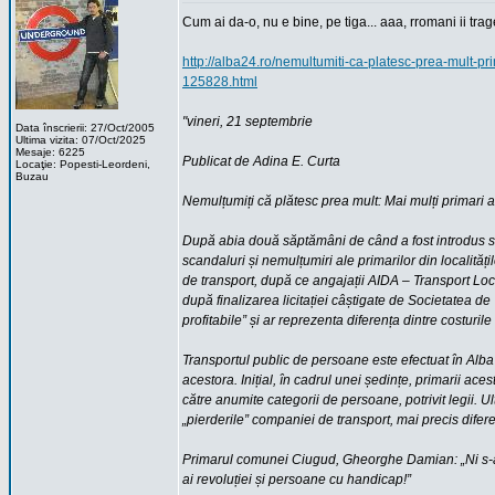
Cum ai da-o, nu e bine, pe tiga... aaa, rromani ii trag
http://alba24.ro/nemultumiti-ca-platesc-prea-mult-pr
125828.html
"vineri, 21 septembrie
Data înscrierii: 27/Oct/2005
Ultima vizita: 07/Oct/2025
Mesaje: 6225
Publicat de Adina E. Curta
Locaţie: Popesti-Leordeni,
Buzau
Nemulțumiți că plătesc prea mult: Mai mulți primari 
După abia două săptămâni de când a fost introdus si
scandaluri și nemulțumiri ale primarilor din localită
de transport, după ce angajații AIDA – Transport Loca
după finalizarea licitației câștigate de Societatea de
profitabile” și ar reprezenta diferența dintre costurile
Transportul public de persoane este efectuat în Alba 
acestora. Inițial, în cadrul unei ședințe, primarii acest
către anumite categorii de persoane, potrivit legii. Ul
„pierderile” companiei de transport, mai precis diferenț
Primarul comunei Ciugud, Gheorghe Damian: „Ni s-a s
ai revoluției și persoane cu handicap!”