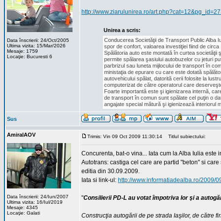
http://www.ziarulunirea.ro/art.php?cat=12&pg_id=2
Unirea a scris:
Conducerea Societăţii de Transport Public Alba Iul
Data înscrierii: 24/Oct/2005
Ultima vizita: 15/Mar/2026
spor de confort, valoarea investiţiei fiind de circa 
Mesaje: 1759
Spălătoria auto este montată în curtea societăţii ş
Locaţie: Bucuresti 6
permite spălarea şasiului autobuzelor cu jeturi put
parbrizul sau luneta mijlocului de transport în co
ministaţia de epurare cu care este dotată spălăto
autovehicului spălat, datorită cerii folosite la lus
computerizat de către operatorul care deserveşte
Foarte importantă este şi igienizarea internă, care
de transport în comun sunt spălate cel puţin o da
angajate special mătură şi igienizează interiorul m
Sus
AmiralAOV
Trimis: Vin 09 Oct 2009 11:30:14
Titlul subiectului:
Concurenta, bat-o vina... Iata cum la Alba Iulia este
Autotrans: castiga cel care are partid "beton" si care s
editia din 30.09.2009.
Iata si link-ul:
http://www.informatiadealba.ro/2009/09/c
Data înscrierii: 24/Iun/2007
"
Consilierii PD-L au votat împotriva lor şi a autogăr
Ultima vizita: 16/Iul/2019
Mesaje: 4345
Locaţie: Galati
Construcţia autogării de pe strada Iaşilor, de către fi