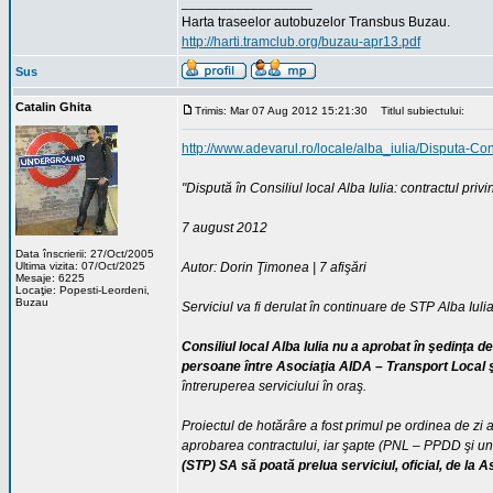
_________________
Harta traseelor autobuzelor Transbus Buzau.
http://harti.tramclub.org/buzau-apr13.pdf
Sus
Catalin Ghita
Trimis: Mar 07 Aug 2012 15:21:30
Titlul subiectului:
http://www.adevarul.ro/locale/alba_iulia/Disputa-Co
"Dispută în Consiliul local Alba Iulia: contractul privi
7 august 2012
Data înscrierii: 27/Oct/2005
Ultima vizita: 07/Oct/2025
Autor: Dorin Ţimonea | 7 afişări
Mesaje: 6225
Locaţie: Popesti-Leordeni,
Buzau
Serviciul va fi derulat în continuare de STP Alba Iuli
Consiliul local Alba Iulia nu a aprobat în şedinţa 
persoane între Asociaţia AIDA – Transport Local ş
întreruperea serviciului în oraş.
Proiectul de hotărâre a fost primul pe ordinea de zi a
aprobarea contractului, iar şapte (PNL – PPDD şi un
(STP) SA să poată prelua serviciul, oficial, de la 