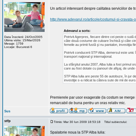
Un articol interesant despre calitatea serviciilor de t
http://www.adevarul.ro/articole/costumul-si-cravata-o
Adevarul a scris:
Potrivit Agerpres, fiecare dintre cei peste o sută d
Data înscrierii: 24/Oct/2005
Ultima vizita: 15/Mar/2026
câte două costume de culoare închisă şi câte cinc
Mesaje: 1759
femeile au primit fustă şi nu pantalon, investiţia fi
Locaţie: Bucuresti 6
Potrivit conducerii STP Alba, demersul este unic î
transport naţional şi internaţional.
La sfârşitul anului 2007, Alba Iulia a fost primul o
care au fost dotate cu panouri de afişaj, de unde 
STP Alba Iulia are peste 55 de autobuze, în jur de 
investiţie s-a ridicat la câteva sute de mii de euro
Premierele par usor exagerate (la costum se merge si
remarcabil de buna pentru un oras relativ mic.
Sus
stfp
Trimis: Mar 30 Iun 2009 18:53:18
Titlul subiectului:
Spalatorie noua la STP Alba Iulia: