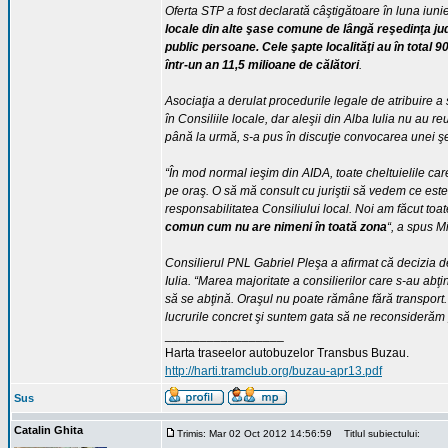
Oferta STP a fost declarată câştigătoare în luna iun
locale din alte şase comune de lângă reşedinţa jude
public persoane. Cele şapte localităţi au în total 9
într-un an 11,5 milioane de călători
.
Asociaţia a derulat procedurile legale de atribuire a
în Consiliile locale, dar aleşii din Alba Iulia nu au re
până la urmă, s-a pus în discuţie convocarea unei şe
“În mod normal ieşim din AIDA, toate cheltuielile car
pe oraş. O să mă consult cu juriştii să vedem ce este
responsabilitatea Consiliului local. Noi am făcut toa
comun cum nu are nimeni în toată zona
“, a spus Mi
Consilierul PNL Gabriel Pleşa a afirmat că decizia de
Iulia. “Marea majoritate a consilierilor care s-au ab
să se abţină. Oraşul nu poate rămâne fără transport. 
lucrurile concret şi suntem gata să ne reconsiderăm 
_________________
Harta traseelor autobuzelor Transbus Buzau.
http://harti.tramclub.org/buzau-apr13.pdf
Sus
Catalin Ghita
Trimis: Mar 02 Oct 2012 14:56:59
Titlul subiectului: