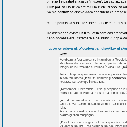
bine sa fie pastrat si asa ca "muzeu". Eu vad situat
Cum poti sa-l lauzi ca are totul la zi etc. si apoi sa 
Sa ma contrazica cineva daca considera ca gresesc
Mi-am permis sa subliniez unele puncte care mi s-au 
De asemenea exista un filmulet in care casiera/taxa
nepolitocoase erau taxatoarele pe atunci? (http:/
http://www.adevarul.ro/locale/alba_iulia/Alba-Iuli
Citat:
Autobuzul a fost tapetat cu imagini de la Revoluţie
Pe stăzile din oraş a circulat astăzi pentru ultima
imagini de la Revoluţie surprinse în Alba Iulia. „
R
Astăzi, timp de aproximativ două ore, pe străzile d
Autobuzul marca „
Icarus
“, denumit şi
acordeon,
realizate la Revoluţie în Alba Iulia.
„Remember -Decembrie 1989“ îşi propune să le ream
mersul cu autobuzul s-a transformat într-o adevă
„Acest eveniment se vrea o reconstituire a eveni
Unora le va reaminti de acele vremuri, iar tinerii 
Iulia.
Acesta a precizat că în autobuz sunt expuse în jur 
Mârza şi Nicu Murgăşan.
„Pozele surprind imagini realizate în punctele fierb
vizionat şi un film. Este expus şi un document din