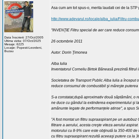
Asa cum am tot spus-o, merita laudati cei de la STP 
http://www.adevarul.ro/locale/alba_iulia/Filtru-com
"INVENŢIE Filtru special de aer care reduce consum
Data înscrierii: 27/Oct/2005
Ultima vizita: 07/Oct/2025
26 octombrie 2011
Mesaje: 6225
Locaţie: Popesti-Leordeni,
Buzau
Autor: Dorin Ţimonea
Alba Iulia
Inventatorul Corneliu Birtok Băneasă prezintă filtrul 
Societatea de Transport Public Alba Iulia a început o
reduce consumul de combustibil şi măreşte puterea m
S-a constatat,după aproximativ două săptămâni, o re
ne duce cu gândul la extinderea experimentului şi la
amănunte legate de performanțele atinse", a spus Ste
”A fost montat un filtru supraaspirant pe un autobuz 
filtrare a aerului, acesta creşte viteza aerului aspira
motorului cu 8-9% care este obţinută la 350-400 de ture
cu filtru supraaspirant rezultă aceeaşi putere ca la 