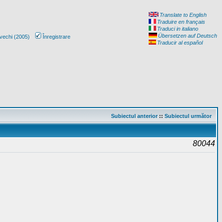
Translate to English
Traduire en français
Traduci in italiano
Übersetzen auf Deutsch
vechi (2005)
Înregistrare
Traducir al español
Subiectul anterior
::
Subiectul următor
80044