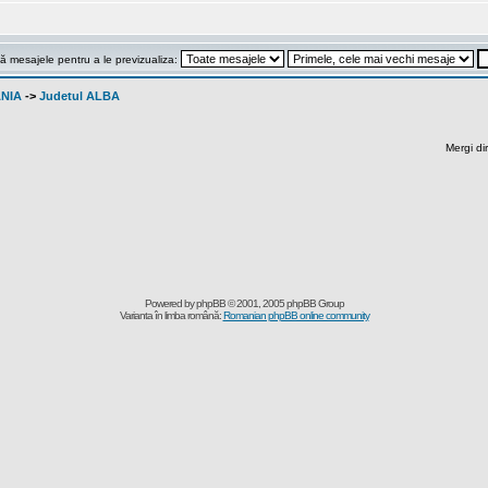
ă mesajele pentru a le previzualiza:
ANIA
->
Judetul ALBA
Mergi di
Powered by
phpBB
© 2001, 2005 phpBB Group
Varianta în limba română:
Romanian phpBB online community