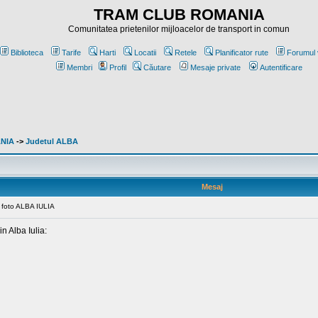
TRAM CLUB ROMANIA
Comunitatea prietenilor mijloacelor de transport in comun
Biblioteca
Tarife
Harti
Locatii
Retele
Planificator rute
Forumul 
Membri
Profil
Căutare
Mesaje private
Autentificare
ANIA
->
Judetul ALBA
Mesaj
e foto ALBA IULIA
n Alba Iulia: