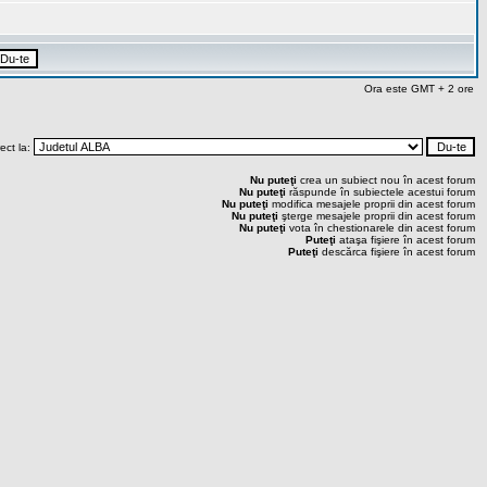
Ora este GMT + 2 ore
rect la:
Nu puteţi
crea un subiect nou în acest forum
Nu puteţi
răspunde în subiectele acestui forum
Nu puteţi
modifica mesajele proprii din acest forum
Nu puteţi
şterge mesajele proprii din acest forum
Nu puteţi
vota în chestionarele din acest forum
Puteţi
ataşa fişiere în acest forum
Puteţi
descărca fişiere în acest forum