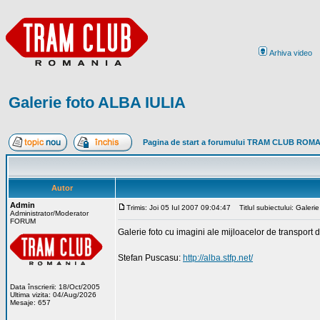
Arhiva video
Galerie foto ALBA IULIA
Pagina de start a forumului TRAM CLUB ROM
Autor
Admin
Trimis: Joi 05 Iul 2007 09:04:47
Titlul subiectului: Galeri
Administrator/Moderator
FORUM
Galerie foto cu imagini ale mijloacelor de transport di
Stefan Puscasu:
http://alba.stfp.net/
Data înscrierii: 18/Oct/2005
Ultima vizita: 04/Aug/2026
Mesaje: 657