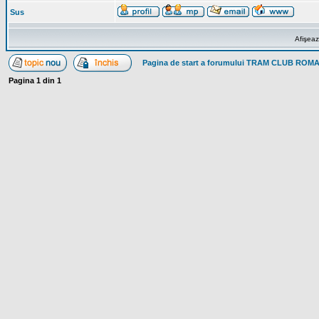
Sus
Afişeaz
Pagina de start a forumului TRAM CLUB ROM
Pagina
1
din
1