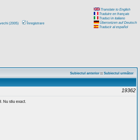
Translate to English
Traduire en français
Traduci in italiano
Übersetzen auf Deutsch
vechi (2005)
Înregistrare
Traducir al español
Subiectul anterior
::
Subiectul următor
19362
. Nu stiu exact.