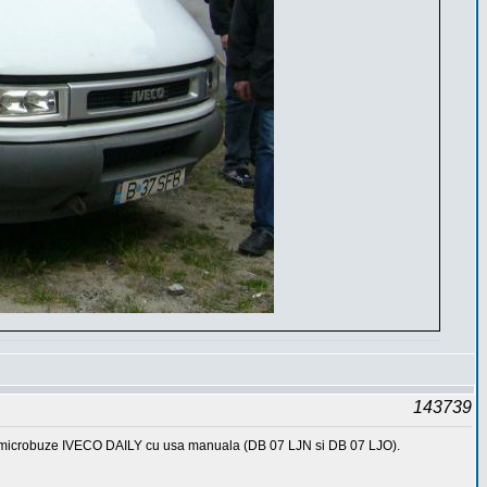
143739
e 2 microbuze IVECO DAILY cu usa manuala (DB 07 LJN si DB 07 LJO).