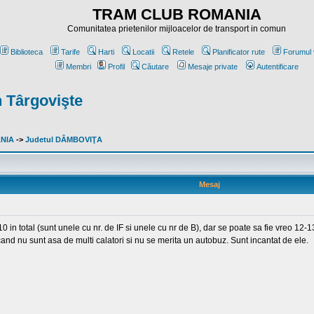
TRAM CLUB ROMANIA
Comunitatea prietenilor mijloacelor de transport in comun
Biblioteca
Tarife
Harti
Locatii
Retele
Planificator rute
Forumul 
Membri
Profil
Căutare
Mesaje private
Autentificare
n Târgovişte
ANIA
->
Judetul DÂMBOVIŢA
Mesaj
in total (sunt unele cu nr. de IF si unele cu nr de B), dar se poate sa fie vreo 12-13
and nu sunt asa de multi calatori si nu se merita un autobuz. Sunt incantat de ele.