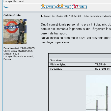
Locaţie: Bucuresti
Sus
Catalin Ghita
Trimis: Joi 05 Apr 2007 08:55:23
Titlul subiectului: Micro
După cum ştiţi, mie personal nu prea îmi plac microbu
comun din România în general şi din Târgovişte în sp
cererii de transport.
Nu voi insista cu prea multe poze, voi prezenta doar c
circulaţie după Paşte.
Data înscrierii: 27/Oct/2005
Ultima vizita: 07/Oct/2025
Mesaje: 6225
Locaţie: Popesti-Leordeni,
Buzau
Descriere:
Mărime fişier:
71.15 kb
Vizualizat:
de 17195 ori