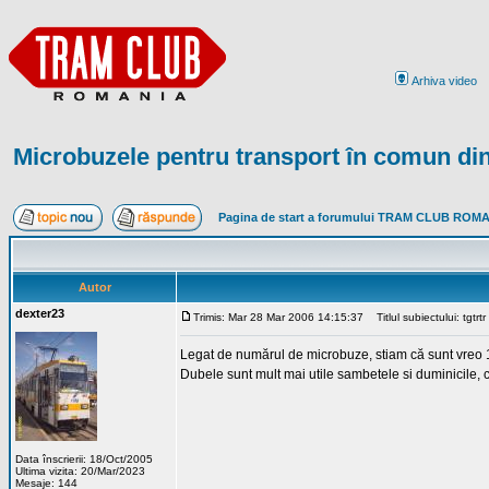
Arhiva video
Microbuzele pentru transport în comun di
Pagina de start a forumului TRAM CLUB ROM
Autor
dexter23
Trimis: Mar 28 Mar 2006 14:15:37
Titlul subiectului: tgtrtr
Legat de numărul de microbuze, stiam că sunt vreo 10 
Dubele sunt mult mai utile sambetele si duminicile, c
Data înscrierii: 18/Oct/2005
Ultima vizita: 20/Mar/2023
Mesaje: 144