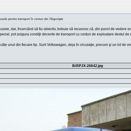
buzele pentru transport în comun din Târgovişte
zele, dar, încercând să fiu obiectiv, trebuie să recunosc că, din punct de vedere eco
ecial, pot asigura condiţii decente de transport cu costuri de exploatare destul de 
âte unul din fiecare tip. Sunt Volkswagen, deja în circulaţie, precum şi un lot de vreo
B45PJX-26642.jpg