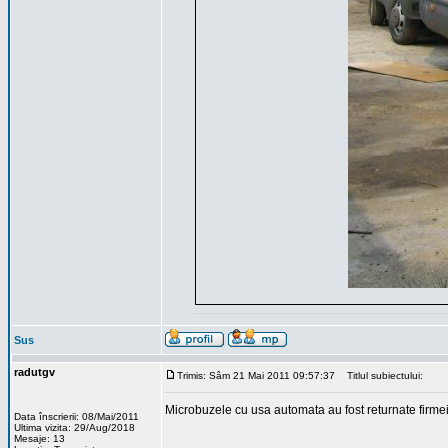
Sus
radutgv
Trimis: Sâm 21 Mai 2011 09:57:37
Titlul subiectului:
Microbuzele cu usa automata au fost returnate firm
Data înscrierii: 08/Mai/2011
Ultima vizita: 29/Aug/2018
Mesaje: 13