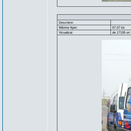
Descriere:
Mărime fişier:
67.07 kb
Vizualizat:
de 17195 ori