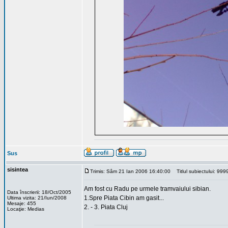
Sus
sisintea
Trimis: Sâm 21 Ian 2006 16:40:00
Titlul subiectului: 99
Am fost cu Radu pe urmele tramvaiului sibian.
Data înscrierii: 18/Oct/2005
1.Spre Piata Cibin am gasit...
Ultima vizita: 21/Iun/2008
Mesaje: 455
2. - 3. Piata Cluj
Locaţie: Medias