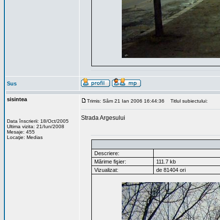
Sus
sisintea
Trimis: Sâm 21 Ian 2006 16:44:36
Titlul subiectului:
Strada Argesului
Data înscrierii: 18/Oct/2005
Ultima vizita: 21/Iun/2008
Mesaje: 455
Locaţie: Medias
Descriere:
Mărime fişier:
111.7 kb
Vizualizat:
de 81404 ori