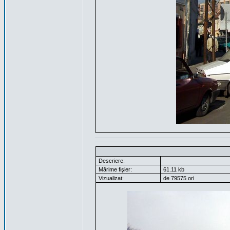
Descriere:
Mărime fişier:
61.11 kb
Vizualizat:
de 79575 ori