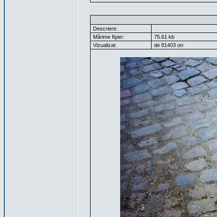
Descriere:
Mărime fişier:
75.61 kb
Vizualizat:
de 81403 ori