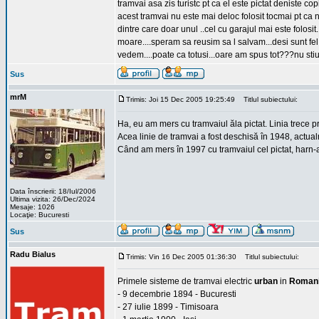
tramvai asa zis turistc pt ca el este pictat deniste copi
acest tramvai nu este mai deloc folosit tocmai pt ca n
dintre care doar unul ..cel cu garajul mai este folosi
moare....speram sa reusim sa l salvam...desi sunt fel
vedem....poate ca totusi...oare am spus tot???nu stiu
Sus
mrM
Trimis: Joi 15 Dec 2005 19:25:49
Titlul subiectului:
Ha, eu am mers cu tramvaiul ăla pictat. Linia trece p
Acea linie de tramvai a fost deschisă în 1948, actual
Când am mers în 1997 cu tramvaiul cel pictat, harn
Data înscrierii: 18/Iul/2006
Ultima vizita: 26/Dec/2024
Mesaje: 1026
Locaţie: Bucuresti
Sus
Radu Bialus
Trimis: Vin 16 Dec 2005 01:36:30
Titlul subiectului:
Primele sisteme de tramvai electric
urban
in
Roman
- 9 decembrie 1894 - Bucuresti
- 27 iulie 1899 - Timisoara