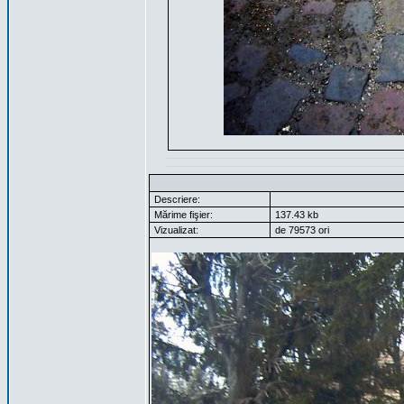
Descriere:
Mărime fişier:
137.43 kb
Vizualizat:
de 79573 ori