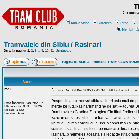
T
Comunitat
Arhiva video
Biblioteca
Tarife
H
Membri
Tramvaiele din Sibiu / Rasinari
Du-te la pagina
1
,
2
,
3
...
9
,
10
,
11
Următoare
Pagina de start a forumului TRAM CLUB ROM
Autor
radu
Trimis: Dum 04 Dec 2005 12:42:34
Titlul subiectului: Tram
Despre linia de tramvai sibiu rasinari este mult de pov
Data înscrierii: 24/Oct/2005
merge pe ruta:Rasinari(marigine de sat)-Padurea 
Ultima vizita: 05/Aug/2026
Mesaje: 1433
Dumbrava cu Gradina Zoologica-Cimitirul Eroilor si int
Locaţie: Sibiu
vazut in oras desi sibiul are tramvai....acum aceasta
un studiu si rasinarenii au ajuns la concluzia ca intro
construiasca linia....se lucra pe mancare deoarece s
rasinari...bineinteles aceasta s a legat de ruta oras