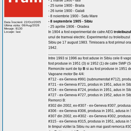
- 1 martie 1900 - Iasi
- 25 iunie 1900 - Braila
- 26 iunie 1900 - Galati
- 8 noiembrie 1900 - Satu Mare
- 8 septembrie 1905 - Sibiu
Data înscrierii: 22/Oct/2005
Ultima vizita: 08/Aug/2026
- 25 aprilie 1906 - Oradea
Mesaje: 9130
In 1904 a fost experimentat de catre AEG
troleibuzul
Locaţie: Iasi
unul de tramvai electric. Experimentul cu troleibuzul 
Sibiu pe 17 august 1983. Timisoara a fost primul ora
1942.
________________________________________
Intre 1993 si 1996 au fost aduse in Sibiu cele 8 va
fost produse in 1951 (3) si 1952 (1) de catre SWP
Remorcile sunt de tip
B
si au fost produse in 1951 
Vagoane motor Be 4/4:
#712 - ex-Geneva #991 (subnumerotat #712), produs 
#721 - ex-Geneva #721, produs in 1951, adus in Sib
#724 - ex-Geneva #724, produs in 1951, adus in Sib
#727 - ex-Geneva #727, produs in 1952, adus in Sib
Remorci B:
#302 din 2002, ex-#307 - ex-Geneva #307, produsa i
#306 - ex-Geneva #306, produsa in 1951, adusa in S
#307 din 2002, ex-#302 - ex-Geneva #302, produsa i
#315 - ex-Geneva #315, produsa in 1951, adusa in S
In timpul vizitei la Sibiu nu am mai gasit remorca #