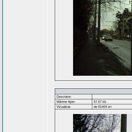
Descriere:
Mărime fişier:
57.67 kb
Vizualizat:
de 81404 ori