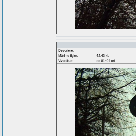
Descriere:
Mărime fişier:
62.43 kb
Vizualizat:
de 81404 ori