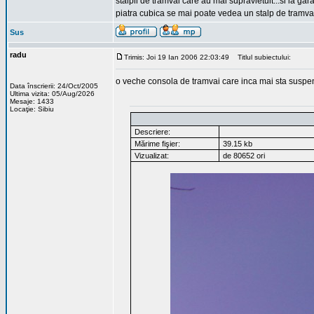
stalpii de tramvai care au mai supravietuit...si la ga
piatra cubica se mai poate vedea un stalp de tramvai c
Sus
radu
Trimis: Joi 19 Ian 2006 22:03:49
Titlul subiectului:
o veche consola de tramvai care inca mai sta suspendat
Data înscrierii: 24/Oct/2005
Ultima vizita: 05/Aug/2026
Mesaje: 1433
Locaţie: Sibiu
Descriere:
Mărime fişier:
39.15 kb
Vizualizat:
de 80652 ori