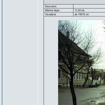
Descriere:
Mărime fişier:
71.82 kb
Vizualizat:
de 79575 ori