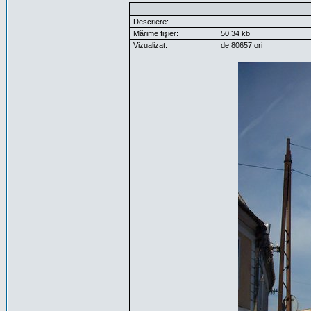
Descriere:
Mărime fişier:
50.34 kb
Vizualizat:
de 80657 ori