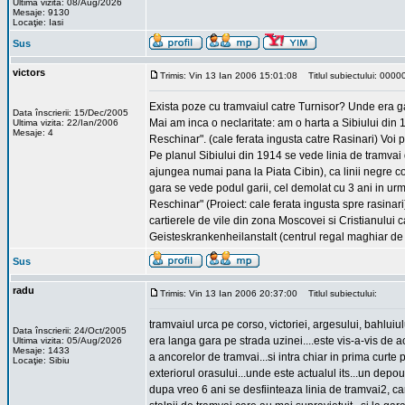
Ultima vizita: 08/Aug/2026
Mesaje: 9130
Locaţie: Iasi
Sus
victors
Trimis: Vin 13 Ian 2006 15:01:08
Titlul subiectului: 0000
Exista poze cu tramvaiul catre Turnisor? Unde era ga
Data înscrierii: 15/Dec/2005
Mai am inca o neclaritate: am o harta a Sibiului din
Ultima vizita: 22/Ian/2006
Mesaje: 4
Reschinar". (cale ferata ingusta catre Rasinari) Voi p
Pe planul Sibiului din 1914 se vede linia de tramvai 
ajungea numai pana la Piata Cibin), ca linii negre 
gara se vede podul garii, cel demolat cu 3 ani in u
Reschinar" (Proiect: cale ferata ingusta spre rasinar
cartierele de vile din zona Moscovei si Cristianului 
Geisteskrankenheilanstalt (centrul regal maghiar de t
Sus
radu
Trimis: Vin 13 Ian 2006 20:37:00
Titlul subiectului:
tramvaiul urca pe corso, victoriei, argesului, bahluiulu
Data înscrierii: 24/Oct/2005
era langa gara pe strada uzinei....este vis-a-vis de
Ultima vizita: 05/Aug/2026
Mesaje: 1433
a ancorelor de tramvai...si intra chiar in prima curt
Locaţie: Sibiu
exteriorul orasului...unde este actualul its...un depo
dupa vreo 6 ani se desfiinteaza linia de tramvai2, ca