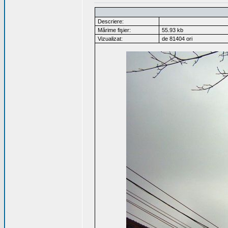
Descriere:
Mărime fişier:
55.93 kb
Vizualizat:
de 81404 ori