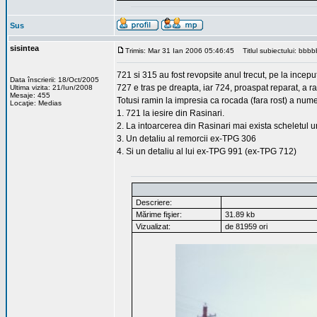
Sus
sisintea
Trimis: Mar 31 Ian 2006 05:46:45
Titlul subiectului: b
721 si 315 au fost revopsite anul trecut, pe la inceput
Data înscrierii: 18/Oct/2005
727 e tras pe dreapta, iar 724, proaspat reparat, a 
Ultima vizita: 21/Iun/2008
Mesaje: 455
Totusi ramin la impresia ca rocada (fara rost) a numer
Locaţie: Medias
1. 721 la iesire din Rasinari.
2. La intoarcerea din Rasinari mai exista scheletul une
3. Un detaliu al remorcii ex-TPG 306
4. Si un detaliu al lui ex-TPG 991 (ex-TPG 712)
Descriere:
Mărime fişier:
31.89 kb
Vizualizat:
de 81959 ori