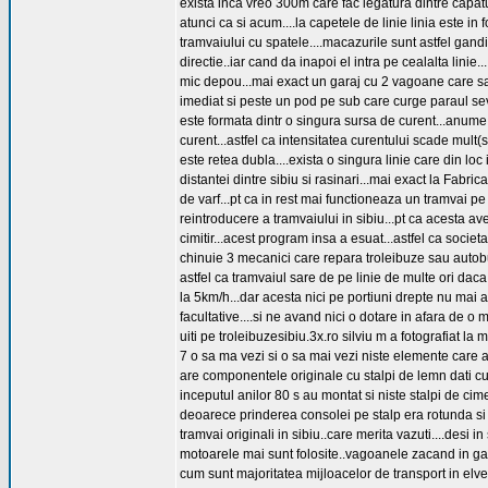
exista inca vreo 300m care fac legatura dintre capatu
atunci ca si acum....la capetele de linie linia este i
tramvaiului cu spatele....macazurile sunt astfel gandit
directie..iar cand da inapoi el intra pe cealalta linie.
mic depou...mai exact un garaj cu 2 vagoane care sa f
imediat si peste un pod pe sub care curge paraul sev
este formata dintr o singura sursa de curent...anume 
curent...astfel ca intensitatea curentului scade mult
este retea dubla....exista o singura linie care din loc 
distantei dintre sibiu si rasinari...mai exact la Fabr
de varf...pt ca in rest mai functioneaza un tramvai pe 
reintroducere a tramvaiului in sibiu...pt ca acesta av
cimitir...acest program insa a esuat...astfel ca socie
chinuie 3 mecanici care repara troleibuze sau autobu
astfel ca tramvaiul sare de pe linie de multe ori dac
la 5km/h...dar acesta nici pe portiuni drepte nu mai a
facultative....si ne avand nici o dotare in afara de o 
uiti pe troleibuzesibiu.3x.ro silviu m a fotografiat la 
7 o sa ma vezi si o sa mai vezi niste elemente care ad
are componentele originale cu stalpi de lemn dati cu ul
inceputul anilor 80 s au montat si niste stalpi de cimen
deoarece prinderea consolei pe stalp era rotunda si su
tramvai originali in sibiu..care merita vazuti....desi 
motoarele mai sunt folosite..vagoanele zacand in ga
cum sunt majoritatea mijloacelor de transport in elv