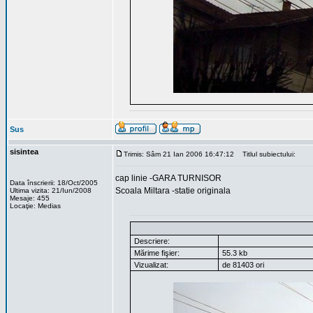
Sus
sisintea
Trimis: Sâm 21 Ian 2006 16:47:12
Titlul subiectului:
cap linie -GARA TURNISOR
Data înscrierii: 18/Oct/2005
Scoala Miltara -statie originala
Ultima vizita: 21/Iun/2008
Mesaje: 455
Locaţie: Medias
Descriere:
Mărime fişier:
55.3 kb
Vizualizat:
de 81403 ori