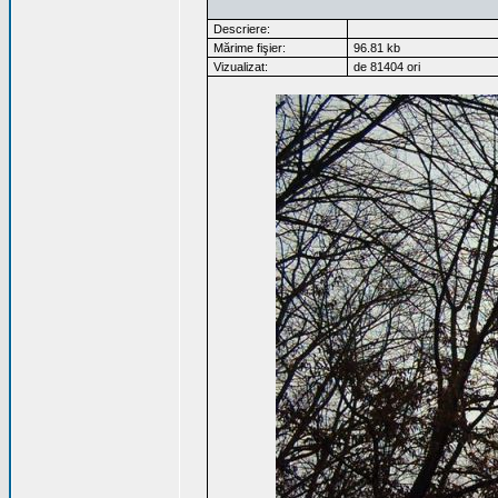
Descriere:
Mărime fişier:
96.81 kb
Vizualizat:
de 81404 ori