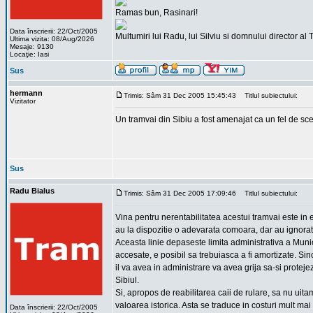
Ramas bun, Rasinari!
Data înscrierii: 22/Oct/2005
Multumiri lui Radu, lui Silviu si domnului director al 
Ultima vizita: 08/Aug/2026
Mesaje: 9130
Locaţie: Iasi
Sus
hermann
Trimis: Sâm 31 Dec 2005 15:45:43
Titlul subiectului:
Vizitator
Un tramvai din Sibiu a fost amenajat ca un fel de sce
Sus
Radu Bialus
Trimis: Sâm 31 Dec 2005 17:09:46
Titlul subiectului:
Vina pentru nerentabilitatea acestui tramvai este in e
au la dispozitie o adevarata comoara, dar au ignorat-o
Aceasta linie depaseste limita administrativa a Municip
accesate, e posibil sa trebuiasca a fi amortizate. Sinc
il va avea in administrare va avea grija sa-si protejeze 
Sibiul.
Si, apropos de reabilitarea caii de rulare, sa nu uita
valoarea istorica. Asta se traduce in costuri mult mai m
Data înscrierii: 22/Oct/2005