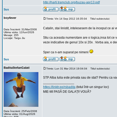
http://harti.tramclub.org/buzau-apr13.pdf
Sus
boy4ever
Trimis: Vin 14 Sep 2012 16:35:04
Titlul subiectului:
Catalin, stai linistit, intelesesem de la inceput ce ai 
Data înscrierii: 31/Mar/2008
Ultima vizita: 12/Iun/2026
Mesaje: 355
Stiu ca aceasta numerotare are o logica,insa tot ce 
Locaţie: Targu Jiu
veze indicative de genul 10x si 20x . Vorba aia, e der
Sper ca n-am suparat pe nimeni
Sus
BaditaStefanGalati
Trimis: Lun 31 Mar 2014 19:04:04
Titlul subiectului:
STP Alba Iulia este privata sau de stat? Pentru ca vad 
_________________
https://linktr.ee/rsbadita
(totul într-un singur loc)
MIE-MI PASĂ DE GALAȚI! VOUĂ?
Data înscrierii: 25/Feb/2008
Ultima vizita: 01/Aug/2026
Mesaje: 698