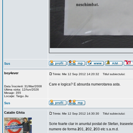
Sus
boy4ever
Trimis: Mie 12 Sep 2012 14:20:32
Titlul subiectului:
Care e logica? E absurda numerotarea asta.
Data înscrierii: 31/Mar/2008
Ultima vizita: 12/Iun/2026
Mesaje: 355
Locaţie: Targu Jiu
Sus
Catalin Ghita
Trimis: Mie 12 Sep 2012 14:30:30
Titlul subiectului:
Scrie foarte clar in anuntul postat de Stefan, traseel
numere de forma
2
01,
2
02,
2
03 etc s.a.m.d.