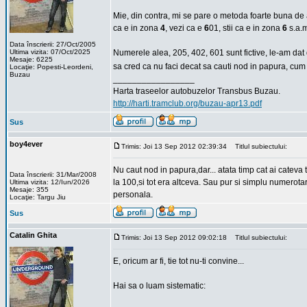
Mie, din contra, mi se pare o metoda foarte buna de a 
ca e in zona
4
, vezi ca e
6
01, stii ca e in zona
6
s.a.m
Data înscrierii: 27/Oct/2005
Ultima vizita: 07/Oct/2025
Numerele alea, 205, 402, 601 sunt fictive, le-am dat d
Mesaje: 6225
sa cred ca nu faci decat sa cauti nod in papura, cum
Locaţie: Popesti-Leordeni,
Buzau
_________________
Harta traseelor autobuzelor Transbus Buzau.
http://harti.tramclub.org/buzau-apr13.pdf
Sus
boy4ever
Trimis: Joi 13 Sep 2012 02:39:34
Titlul subiectului:
Nu caut nod in papura,dar... atata timp cat ai cateva 
Data înscrierii: 31/Mar/2008
la 100,si tot era altceva. Sau pur si simplu numerotar
Ultima vizita: 12/Iun/2026
Mesaje: 355
personala.
Locaţie: Targu Jiu
Sus
Catalin Ghita
Trimis: Joi 13 Sep 2012 09:02:18
Titlul subiectului:
E, oricum ar fi, tie tot nu-ti convine...
Hai sa o luam sistematic: