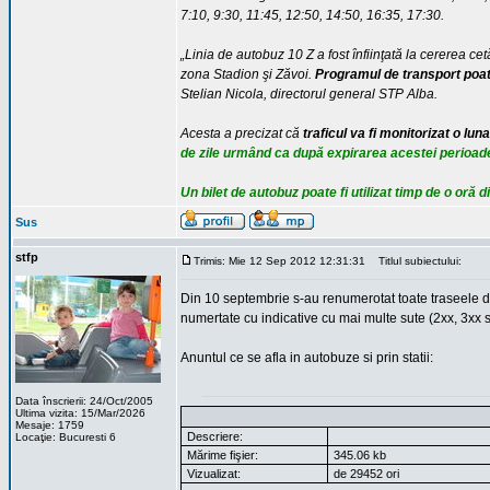
7:10, 9:30, 11:45, 12:50, 14:50, 16:35, 17:30.
„Linia de autobuz 10 Z a fost înfiinţată la cererea cetă
zona Stadion şi Zăvoi.
Programul de transport poate 
Stelian Nicola, directorul general STP Alba.
Acesta a precizat că
traficul va fi monitorizat o luna
de zile urmând ca după expirarea acestei perioade
Un bilet de autobuz poate fi utilizat timp de o oră 
Sus
stfp
Trimis: Mie 12 Sep 2012 12:31:31
Titlul subiectului:
Din 10 septembrie s-au renumerotat toate traseele din
numertate cu indicative cu mai multe sute (2xx, 3xx s
Anuntul ce se afla in autobuze si prin statii:
Data înscrierii: 24/Oct/2005
Ultima vizita: 15/Mar/2026
Mesaje: 1759
Descriere:
Locaţie: Bucuresti 6
Mărime fişier:
345.06 kb
Vizualizat:
de 29452 ori