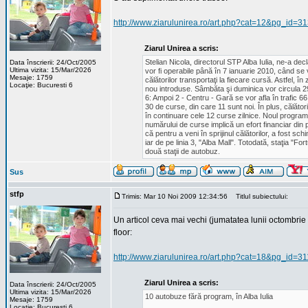
http://www.ziarulunirea.ro/art.php?cat=12&pg_id=3
Ziarul Unirea a scris:
Stelian Nicola, directorul STP Alba Iulia, ne-a decl
Data înscrierii: 24/Oct/2005
Ultima vizita: 15/Mar/2026
vor fi operabile până în 7 ianuarie 2010, când se va
Mesaje: 1759
călătorilor transportaţi la fiecare cursă. Astfel, în
Locaţie: Bucuresti 6
nou introduse. Sâmbăta şi duminica vor circula 29 
6: Ampoi 2 - Centru - Gară se vor afla în trafic 6
30 de curse, din care 11 sunt noi. În plus, călător
în continuare cele 12 curse zilnice. Noul program 
numărului de curse implică un efort financiar din 
că pentru a veni în sprijinul călătorilor, a fost sc
iar de pe linia 3, "Alba Mall". Totodată, staţia "Fo
două staţii de autobuz.
Sus
stfp
Trimis: Mar 10 Noi 2009 12:34:56
Titlul subiectului:
Un articol ceva mai vechi (jumatatea lunii octombri
floor:
http://www.ziarulunirea.ro/art.php?cat=18&pg_id=3
Ziarul Unirea a scris:
Data înscrierii: 24/Oct/2005
Ultima vizita: 15/Mar/2026
10 autobuze fără program, în Alba Iulia
Mesaje: 1759
Locaţie: Bucuresti 6