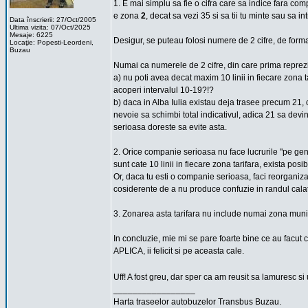
1. E mai simplu sa fie o cifra care sa indice fara comp
e zona
2
, decat sa vezi 35 si sa tii tu minte sau sa in
Data înscrierii: 27/Oct/2005
Ultima vizita: 07/Oct/2025
Mesaje: 6225
Desigur, se puteau folosi numere de 2 cifre, de form
Locaţie: Popesti-Leordeni,
Buzau
Numai ca numerele de 2 cifre, din care prima reprezin
a) nu poti avea decat maxim 10 linii in fiecare zona t
acoperi intervalul 10-19?!?
b) daca in Alba Iulia existau deja trasee precum 21, cu
nevoie sa schimbi total indicativul, adica 21 sa devi
serioasa doreste sa evite asta.
2. Orice companie serioasa nu face lucrurile "pe gen
sunt cate 10 linii in fiecare zona tarifara, exista po
Or, daca tu esti o companie serioasa, faci reorganiza
cosiderente de a nu produce confuzie in randul calato
3. Zonarea asta tarifara nu include numai zona municip
In concluzie, mie mi se pare foarte bine ce au facut 
APLICA, ii felicit si pe aceasta cale.
Uff! A fost greu, dar sper ca am reusit sa lamuresc si
_________________
Harta traseelor autobuzelor Transbus Buzau.