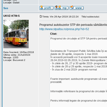
Locaţie: Galati
Sus
UKVZ-KTM-5
Trimis: Vin 26 Apr 2019 19:22:24
Titlul subiectului:
Programul autobuzelor STP din perioada sărbătorilo
http://www.stpalba.ro/presa.php?id=52
Citat:
Programul de circulație al STP SA pentru perioad
Societatea de Transport Public SA Alba Iulia își ad
Data înscrierii: 16/Dec/2018
datele de 30 aprilie, respectiv 1 mai 2019.
Ultima vizita: 21/Iul/2024
În această perioadă vor fi acoperite toate traseele
Mesaje: 1355
Locaţie: Bucuresti 2
26.04.2019-02.05.2019, în Zonele Metropolitane 1
- în zilele de 26, 27 și 30 aprilie 2019- program 
- în zilele de 28 și 29 aprilie, respectiv 1 mai 2
- în ziua de 2 mai 2019- program normal
Foarte important: autobuzele programate să transp
prestabilit.
Informațiile referitoare la programul de circulație
Pentru informații legate de programul de circulați