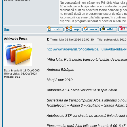
Nu contestă nimeni că pentru Primăria Alba Iulia ş
10 autobuze achiziţionate recent şi dotate cu pla
realizat că sunt cu adevărat foarte comode şi acc
nu circulă după un program cunoscut de către publi
locomotorii, care merg la întâmplare, în continua
afişeze un program separat al acestor autobuze. Alt
Sus
Arhiva de Presa
Trimis: Mar 02 Noi 2010 15:02:30
Titlul subiectului: 2010
http://www.adevarul.ro/locale/alba_iulia/Alba-Iulia
"
Alba Iulia: Rută pentru transportul public de persoa
Andreea Bărăgan
Data înscrierii: 18/Oct/2005
Ultima vizita: 03/Oct/2024
Mesaje: 931
Marţi 2 nov 2010
Autobuzele STP Alba vor circula şi spre Zăvoi
Societatea de transport public Alba a introdus o nou
Romtelecom – Ampoi 3 – Kaufland – Strada Albac, S
Autobuzele STP vor circula pe această linie de luni 
Plecarea din gară Alba Iulia este la orele 6:00, 6:45, 