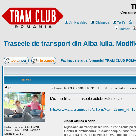
T
Comunitat
Arhiva video
Biblioteca
Tarife
H
Membri
Traseele de transport din Alba Iulia. Modifi
Pagina de start a forumului TRAM CLUB ROM
Autor
stfp
Trimis: Joi 03 Apr 2008 16:31:01
Titlul subiectului: Trasee
Mici modificari la traseele autobuzelor locale:
http://www.ziarulunirea.ro/art.php?cat=12&pg_id=1
Ziarul Unirea a scris:
Mijloacele de transport ale liniei 2 vor circula pe r
Data înscrierii: 24/Oct/2005
Ultima vizita: 15/Mar/2026
Centru (Romtelecom). În acest scop au fost înfiinţ
Mesaje: 1759
de-a doua pe B-dul Revoluţiei 1989, colţ cu str. La