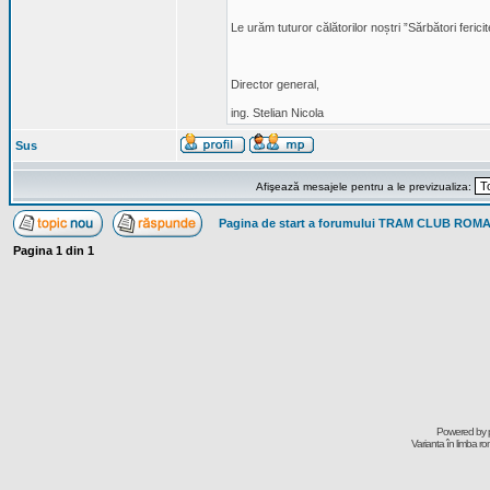
Le urăm tuturor călătorilor noștri ”Sărbători feric
Director general,
ing. Stelian Nicola
Sus
Afişează mesajele pentru a le previzualiza:
Pagina de start a forumului TRAM CLUB ROM
Pagina
1
din
1
Powered by
Varianta în limba r