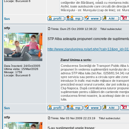
Locaţie: Bucuresti 6
cetăţenilor din Bărăbanţ, odată cu montarea indica
Astfel, toate autobuzele care circulă din direcţia A
Măceşului - str. Mureşului (cap de linie); str. Mure
Sus
stfp
Trimis: Dum 25 Oct 2009 12:36:22
Titlul subiectului:
STP Alba asteapta propuneri concrete de suplimenta
http://www.ziarulunirea.ro/art.php?cat=12&pg_id=3
Ziarul Unirea a scris:
Conducerea Societăţii de Transport Public Alba Iuli
Data înscrierii: 24/Oct/2005
Ultima vizita: 15/Mar/2026
propuneri în vederea suplimentării numărului de cur
Mesaje: 1759
adresa STP Alba Iulia (tel./fax. 0258/81.54.34) ru
Locaţie: Bucuresti 6
spre serviciu sau pentru a circula spre alte zone d
introduse în trafic mai multe mijloace de transpor
precizând exact orarul curselor, dar pot solicita 
Cluj-Napoca. După centralizarea tuturor propunerilo
suplimentate pentru călătorii din cartierele menţio
conducerea firmei noastre, la aceleaşi date de co
Iulia.
Sus
stfp
Trimis: Mar 03 Noi 2009 22:23:19
Titlul subiectului:
S-au suplimentat unele trasee: